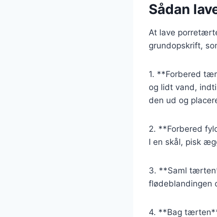
Sådan lave
At lave porretærte
grundopskrift, so
1. **Forbered tæ
og lidt vand, indt
den ud og placere
2. **Forbered fyld
I en skål, pisk æ
3. **Saml tærten
flødeblandingen o
4. **Bag tærten**