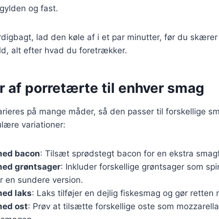
r gylden og fast.
digbagt, lad den køle af i et par minutter, før du skære
ld, alt efter hvad du foretrækker.
r af porretærte til enhver smag
arieres på mange måder, så den passer til forskellige 
lære variationer:
med bacon
: Tilsæt sprødstegt bacon for en ekstra smagf
med grøntsager
: Inkluder forskellige grøntsager som spi
r en sundere version.
med laks
: Laks tilføjer en dejlig fiskesmag og gør retten 
med ost
: Prøv at tilsætte forskellige oste som mozzarella,