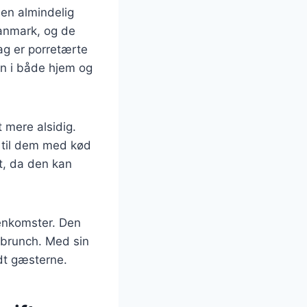
 en almindelig
Danmark, og de
dag er porretærte
en i både hjem og
t mere alsidig.
r til dem med kød
et, da den kan
menkomster. Den
g brunch. Med sin
dt gæsterne.