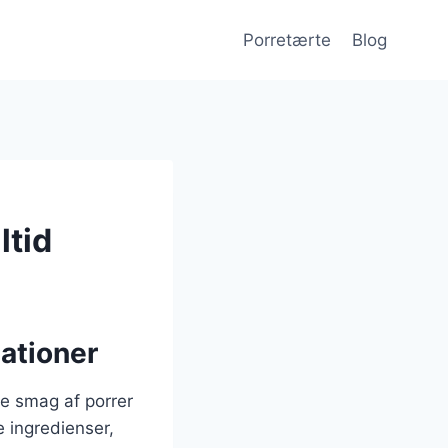
Porretærte
Blog
ltid
ationer
de smag af porrer
 ingredienser,