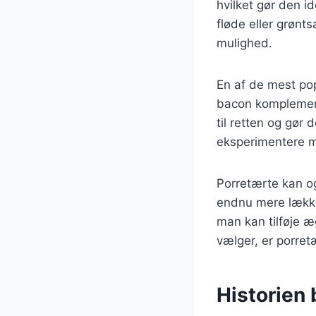
hvilket gør den i
fløde eller grønt
mulighed.
En af de mest po
bacon komplement
til retten og gør
eksperimentere me
Porretærte kan og
endnu mere lækker
man kan tilføje æ
vælger, er porret
Historien 