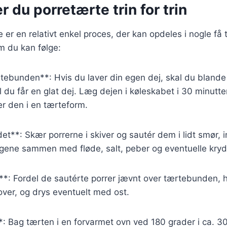
r du porretærte trin for trin
 er en relativt enkel proces, der kan opdeles i nogle få t
m du kan følge:
rtebunden**: Hvis du laver din egen dej, skal du bland
il du får en glat dej. Læg dejen i køleskabet i 30 minutter
r den i en tærteform.
et**: Skær porrerne i skiver og sautér dem i lidt smør, i
ggene sammen med fløde, salt, peber og eventuelle kryd
**: Fordel de sautérte porrer jævnt over tærtebunden,
ver, og drys eventuelt med ost.
: Bag tærten i en forvarmet ovn ved 180 grader i ca. 3