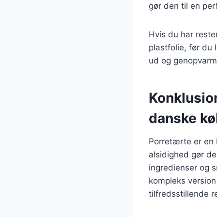
gør den til en per
Hvis du har reste
plastfolie, før d
ud og genopvarm
Konklusion
danske kø
Porretærte er en 
alsidighed gør de
ingredienser og s
kompleks version 
tilfredsstillende r