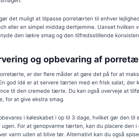
e smagen.
gør det muligt at tilpasse porretærten til enhver lejligh
runch eller en simpel middag derhjemme. Uanset hvilken 
rt nyde den lækre smag og den tilfredsstillende konsisten
ervering og opbevaring af porretæ
orretærte, er der flere måder at gøre det på for at ma
n god idé er at servere tærten med en frisk salat, der ka
ce til den cremede tærte. Du kan også overveje at tilfø
e, for at give ekstra smag.
evares i køleskabet i op til 3 dage, hvilket gør den til en
af ugen. For at genopvarme tærten, kan du placere den i
ver varm uden at blive tør. Alternativt kan du også spise