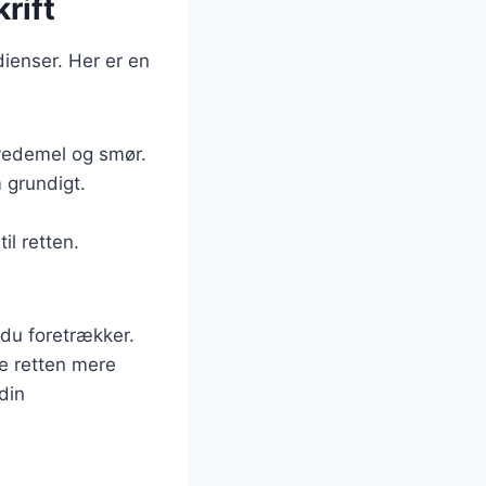
rift
ienser. Her er en
hvedemel og smør.
m grundigt.
il retten.
 du foretrækker.
re retten mere
din