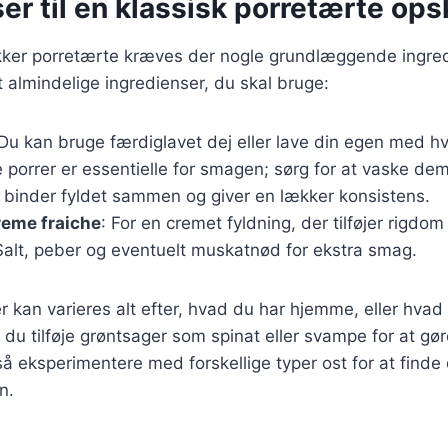
er til en klassisk porretærte opsk
ækker porretærte kræves der nogle grundlæggende ingred
t almindelige ingredienser, du skal bruge:
 Du kan bruge færdiglavet dej eller lave din egen med 
ke porrer er essentielle for smagen; sørg for at vaske de
binder fyldet sammen og giver en lækker konsistens.
creme fraiche
: For en cremet fyldning, der tilføjer rigdom t
Salt, peber og eventuelt muskatnød for ekstra smag.
r kan varieres alt efter, hvad du har hjemme, eller hvad
du tilføje grøntsager som spinat eller svampe for at gø
så eksperimentere med forskellige typer ost for at finde 
n.