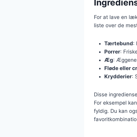
Ingrediens
For at lave en l
liste over de mes
Tærtebund
:
Porrer
: Fris
Æg
: Æggene 
Fløde eller 
Krydderier
: 
Disse ingrediense
For eksempel kan 
fyldig. Du kan og
favoritkombinatio