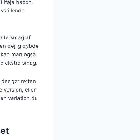
tilføje bacon,
dsstillende
alte smag af
en dejlig dybde
er kan man også
øje ekstra smag.
 der gør retten
 version, eller
ken variation du
tet