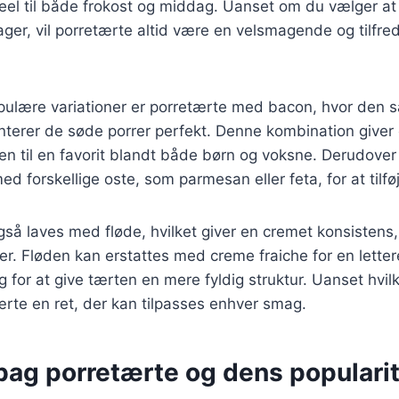
deel til både frokost og middag. Uanset om du vælger at 
sager, vil porretærte altid være en velsmagende og tilfre
pulære variationer er porretærte med bacon, hvor den s
erer de søde porrer perfekt. Denne kombination giver 
 den til en favorit blandt både børn og voksne. Derudov
d forskellige oste, som parmesan eller feta, for at tilf
så laves med fløde, hvilket giver en cremet konsistens,
. Fløden kan erstattes med creme fraiche for en lettere
g for at give tærten en mere fyldig struktur. Uanset hvil
ærte en ret, der kan tilpasses enhver smag.
bag porretærte og dens populari