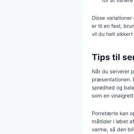
for at varier
Disse variationer 
er til en fest, b
vil du helt sikke
Tips til s
Når du serverer p
præsentationen. E
sprødhed og balan
som en vinaigrett
Porretærte kan opb
måltider i løbet 
varme, så den bli