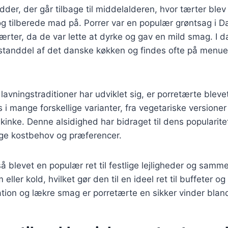
dder, der går tilbage til middelalderen, hvor tærter blev
g tilberede mad på. Porrer var en populær grøntsag i 
 tærter, da de var lette at dyrke og gav en mild smag. I 
estanddel af det danske køkken og findes ofte på menu
lavningstraditioner har udviklet sig, er porretærte bleve
 i mange forskellige varianter, fra vegetariske versione
 skinke. Denne alsidighed har bidraget til dens popularit
lige kostbehov og præferencer.
å blevet en populær ret til festlige lejligheder og sam
eller kold, hvilket gør den til en ideel ret til buffeter o
ion og lækre smag er porretærte en sikker vinder blan