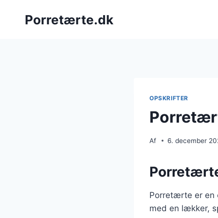
Fortsæt
Porretærte.dk
til
indhold
OPSKRIFTER
Porretært
Af
6. december 2
Porretærte
Porretærte er en 
med en lækker, sp