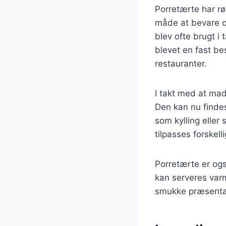
Porretærte har rø
måde at bevare o
blev ofte brugt i
blevet en fast b
restauranter.
I takt med at mad
Den kan nu findes
som kylling eller
tilpasses forskel
Porretærte er ogs
kan serveres varm 
smukke præsentat