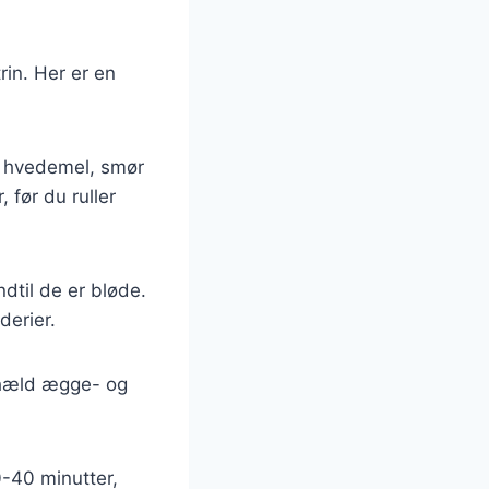
rin. Her er en
e hvedemel, smør
, før du ruller
ndtil de er bløde.
derier.
 hæld ægge- og
0-40 minutter,