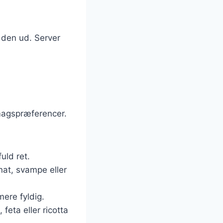
r den ud. Server
smagspræferencer.
uld ret.
nat, svampe eller
mere fyldig.
 feta eller ricotta