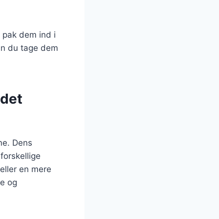
g pak dem ind i
 kan du tage dem
 det
ene. Dens
forskellige
eller en mere
de og