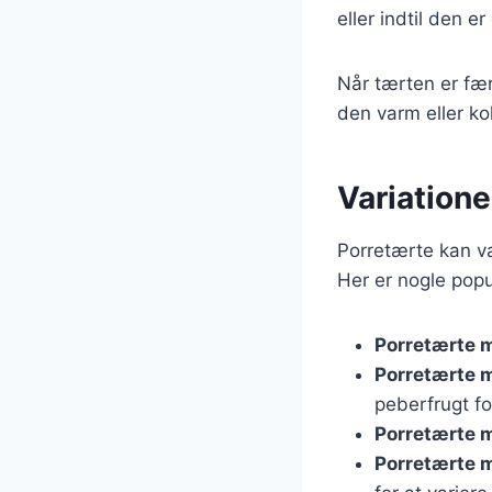
eller indtil den e
Når tærten er fær
den varm eller ko
Variatione
Porretærte kan v
Her er nogle popu
Porretærte 
Porretærte 
peberfrugt fo
Porretærte 
Porretærte 