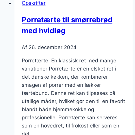
Opskrifter
laks:
en
Porretærte til smørrebrød
delikat
med hvidløg
blanding
Af
26. december 2024
Porretærte: En klassisk ret med mange
variationer Porretærte er en elsket ret i
det danske køkken, der kombinerer
smagen af porrer med en lækker
tærtebund. Denne ret kan tilpasses på
utallige måder, hvilket gør den til en favorit
blandt både hjemmekokke og
professionelle. Porretærte kan serveres
som en hovedret, til frokost eller som en
del…