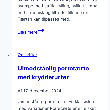
svampe med saftig kylling, hvilket skaber
en harmonisk og tilfredsstillende ret.
Tærten kan tilpasses med…
Porretærte
Læs mere
med
kylling
og
Opskrifter
svampe
Uimodståelig porretærte
med krydderurter
Af
17. december 2024
Uimodståelig porretærte: En klassisk ret
med variationer Porretærte er en elsket