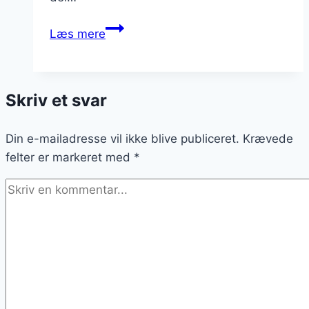
Porretærte
Læs mere
til
smørrebrød
med
Skriv et svar
hvidløg
Din e-mailadresse vil ikke blive publiceret.
Krævede
felter er markeret med
*