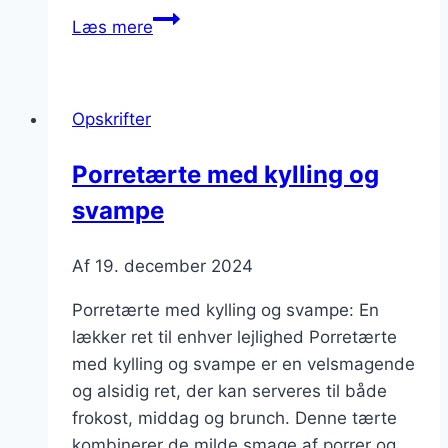
Porretærte
Læs mere
med
kartofler
og
Opskrifter
svampe
Porretærte med kylling og
svampe
Af
19. december 2024
Porretærte med kylling og svampe: En
lækker ret til enhver lejlighed Porretærte
med kylling og svampe er en velsmagende
og alsidig ret, der kan serveres til både
frokost, middag og brunch. Denne tærte
kombinerer de milde smage af porrer og