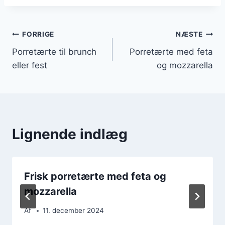
Indlægsnavigation
FORRIGE
NÆSTE
Porretærte til brunch
Porretærte med feta
eller fest
og mozzarella
Lignende indlæg
Frisk porretærte med feta og
mozzarella
Af
11. december 2024