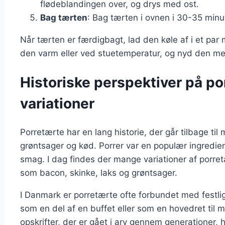
flødeblandingen over, og drys med ost.
Bag tærten
: Bag tærten i ovnen i 30-35 minutt
Når tærten er færdigbagt, lad den køle af i et par 
den varm eller ved stuetemperatur, og nyd den med 
Historiske perspektiver på p
variationer
Porretærte har en lang historie, der går tilbage til
grøntsager og kød. Porrer var en populær ingredien
smag. I dag findes der mange variationer af porretæ
som bacon, skinke, laks og grøntsager.
I Danmark er porretærte ofte forbundet med festlig
som en del af en buffet eller som en hovedret til
opskrifter, der er gået i arv gennem generationer, h