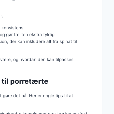
r:
t konsistens.
og gør tærten ekstra fyldig.
on, der kan inkludere alt fra spinat til
an være, og hvordan den kan tilpasses
til porretærte
øre det på. Her er nogle tips til at
d vinaigrette komplementerer tærten perfekt.