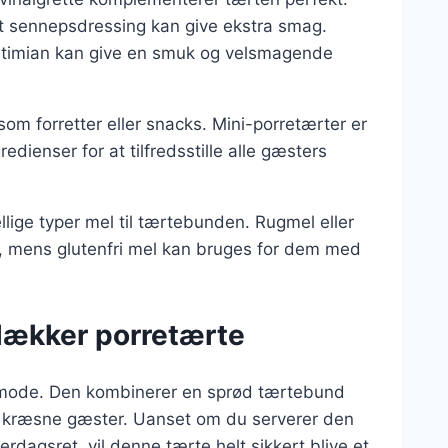
ret sennepsdressing kan give ekstra smag.
er timian kan give en smuk og velsmagende
om forretter eller snacks. Mini-porretærter er
redienser for at tilfredsstille alle gæsters
lige typer mel til tærtebunden. Rugmel eller
r, mens glutenfri mel kan bruges for dem med
lækker porretærte
f mode. Den kombinerer en sprød tærtebund
st kræsne gæster. Uanset om du serverer den
erdagsret, vil denne tærte helt sikkert blive et