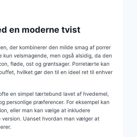
ed en moderne tvist
kken, der kombinerer den milde smag af porrer
ke kun velsmagende, men også alsidig, da den
on, fløde, ost og grøntsager. Porretærte kan
ffet, hvilket gør den til en ideel ret til enhver
r ofte en simpel tærtebund lavet af hvedemel,
 og personlige præferencer. For eksempel kan
on, eller man kan vælge at inkludere
e version. Uanset hvordan man vælger at
erer.