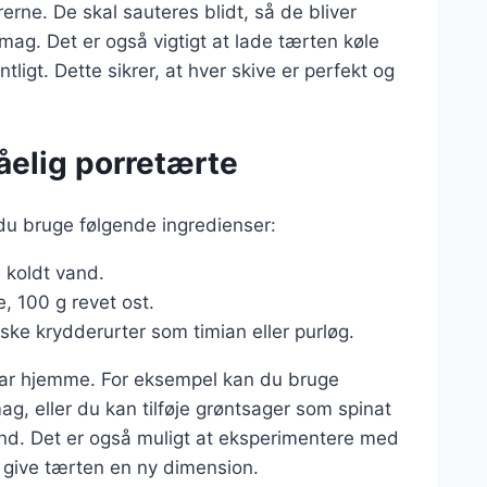
rerne. De skal sauteres blidt, så de bliver
ag. Det er også vigtigt at lade tærten køle
tligt. Dette sikrer, at hver skive er perfekt og
åelig porretærte
du bruge følgende ingredienser:
 koldt vand.
e, 100 g revet ost.
iske krydderurter som timian eller purløg.
 har hjemme. For eksempel kan du bruge
g, eller du kan tilføje grøntsager som spinat
sund. Det er også muligt at eksperimentere med
at give tærten en ny dimension.