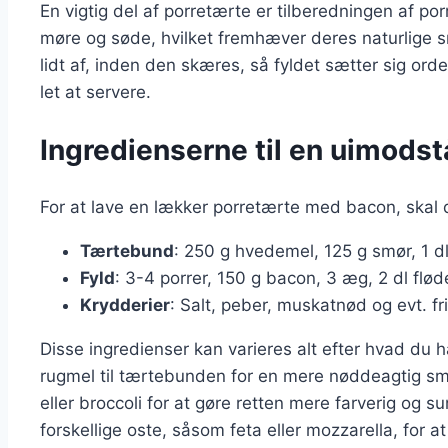
En vigtig del af porretærte er tilberedningen af por
møre og søde, hvilket fremhæver deres naturlige sm
lidt af, inden den skæres, så fyldet sætter sig orden
let at servere.
Ingredienserne til en uimodst
For at lave en lækker porretærte med bacon, skal 
Tærtebund
: 250 g hvedemel, 125 g smør, 1 dl
Fyld
: 3-4 porrer, 150 g bacon, 3 æg, 2 dl flød
Krydderier
: Salt, peber, muskatnød og evt. fr
Disse ingredienser kan varieres alt efter hvad du
rugmel til tærtebunden for en mere nøddeagtig sma
eller broccoli for at gøre retten mere farverig og 
forskellige oste, såsom feta eller mozzarella, for 