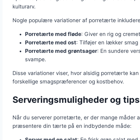
kulturarv.
Nogle populære variationer af porretærte inkludere
Porretærte med fløde
: Giver en rig og creme
Porretærte med ost
: Tilføjer en lækker smag 
Porretærte med grøntsager
: En sundere versi
svampe.
Disse variationer viser, hvor alsidig porretærte k
forskellige smagspræferencer og kostbehov.
Serveringsmuligheder og tips 
Når du serverer porretærte, er der mange måder at g
præsentere din tærte på en indbydende måde:
Server med en salat
: En frisk grøn salat me