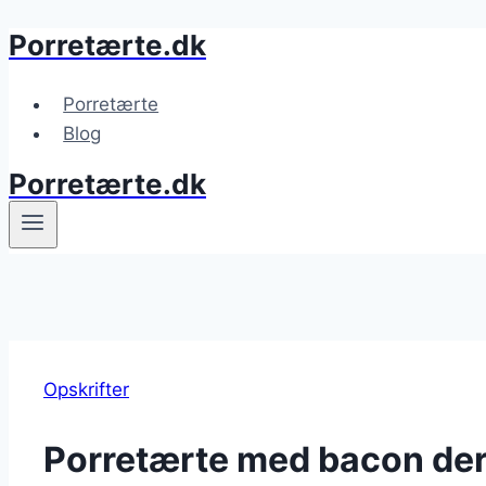
Porretærte.dk
Fortsæt
til
indhold
Porretærte
Blog
Porretærte.dk
Opskrifter
Porretærte med bacon der