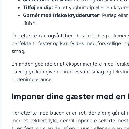
Tilføj en dip
: En let yoghurtdip eller en kryd
Garnér med friske krydderurter
: Purløg ell
finish.
Porretærte kan også tilberedes i mindre portioner s
perfekte til fester og kan fyldes med forskellige ing
smag.
En anden god idé er at eksperimentere med forskel
havregryn kan give en interessant smag og tekstu
glutenintolerance.
Imponer dine gæster med en 
Porretærte med bacon er en ret, der aldrig går a
med et lækkert fyld, der vil imponere selv de me
til en fest, som en del af en brunch eller som en hv