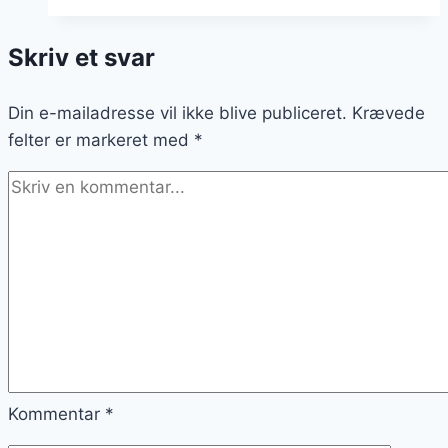
frokost
med
Skriv et svar
svampe
Din e-mailadresse vil ikke blive publiceret.
Krævede
felter er markeret med
*
Kommentar
*