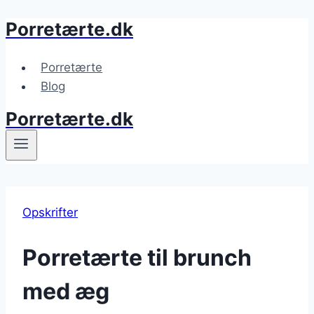
Porretærte.dk
Fortsæt
til
indhold
Porretærte
Blog
Porretærte.dk
Opskrifter
Porretærte til brunch
med æg