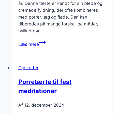
år. Denne tærte er kendt for sin bløde og
cremede fyldning, der ofte kombineres
med porrer, æg og fløde. Den kan
tilberedes på mange forskellige måder,
hvilket gør…
Porretærte
Læs mere
med
smør:
Et
Opskrifter
ekstra
pift
Porretærte til fest
til
meditationer
smagen
Af
12. december 2024