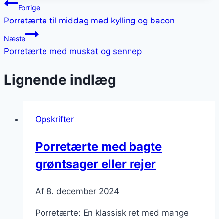
Indlægsnavigation
Forrige
Porretærte til middag med kylling og bacon
Næste
Porretærte med muskat og sennep
Lignende indlæg
Opskrifter
Porretærte med bagte
grøntsager eller rejer
Af
8. december 2024
Porretærte: En klassisk ret med mange