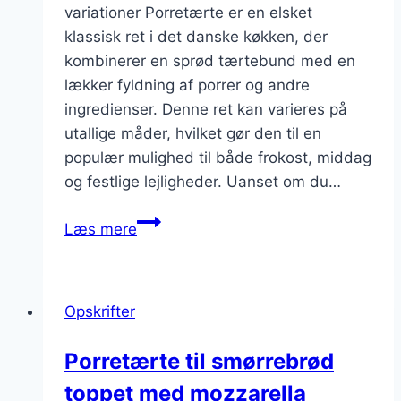
variationer Porretærte er en elsket
klassisk ret i det danske køkken, der
kombinerer en sprød tærtebund med en
lækker fyldning af porrer og andre
ingredienser. Denne ret kan varieres på
utallige måder, hvilket gør den til en
populær mulighed til både frokost, middag
og festlige lejligheder. Uanset om du…
Porretærte
Læs mere
med
bagte
grøntsager
Opskrifter
eller
rejer
Porretærte til smørrebrød
toppet med mozzarella