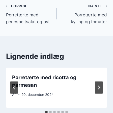
Indlægsnavigation
FORRIGE
NÆSTE
Porretærte med
Porretærte med
perlespeltsalat og ost
kylling og tomater
Lignende indlæg
Porretærte med ricotta og
parmesan
Af
20. december 2024