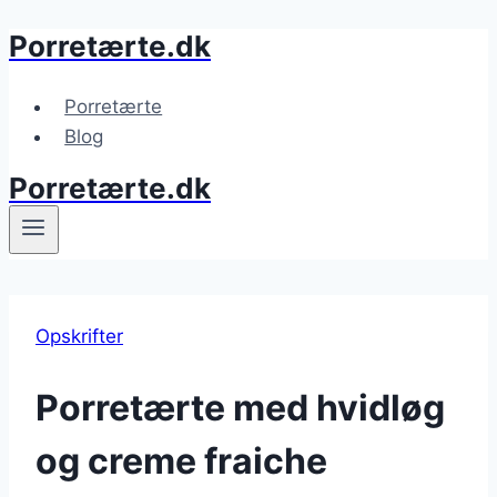
Porretærte.dk
Fortsæt
til
indhold
Porretærte
Blog
Porretærte.dk
Opskrifter
Porretærte med hvidløg
og creme fraiche