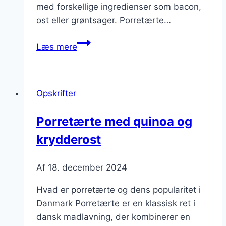
med forskellige ingredienser som bacon,
ost eller grøntsager. Porretærte…
Porretærte
Læs mere
med
æg
og
Opskrifter
purløg
Porretærte med quinoa og
krydderost
Af
18. december 2024
Hvad er porretærte og dens popularitet i
Danmark Porretærte er en klassisk ret i
dansk madlavning, der kombinerer en