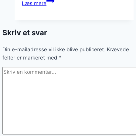
Porretærte
Læs mere
med
flødeskum
og
Skriv et svar
svampe
Din e-mailadresse vil ikke blive publiceret.
Krævede
felter er markeret med
*