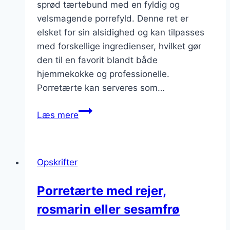
sprød tærtebund med en fyldig og
velsmagende porrefyld. Denne ret er
elsket for sin alsidighed og kan tilpasses
med forskellige ingredienser, hvilket gør
den til en favorit blandt både
hjemmekokke og professionelle.
Porretærte kan serveres som…
Porretærte
Læs mere
med
quinoa
og
Opskrifter
krydderost
Porretærte med rejer,
rosmarin eller sesamfrø