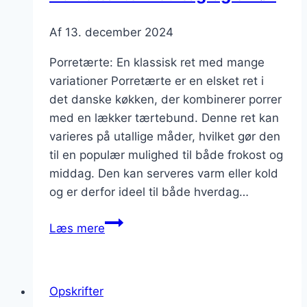
Af
13. december 2024
Porretærte: En klassisk ret med mange
variationer Porretærte er en elsket ret i
det danske køkken, der kombinerer porrer
med en lækker tærtebund. Denne ret kan
varieres på utallige måder, hvilket gør den
til en populær mulighed til både frokost og
middag. Den kan serveres varm eller kold
og er derfor ideel til både hverdag…
Porretærte
Læs mere
med
æg
og
Opskrifter
smør