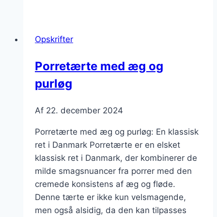
med
kylling
og
Opskrifter
svampe
Porretærte med æg og
purløg
Af
22. december 2024
Porretærte med æg og purløg: En klassisk
ret i Danmark Porretærte er en elsket
klassisk ret i Danmark, der kombinerer de
milde smagsnuancer fra porrer med den
cremede konsistens af æg og fløde.
Denne tærte er ikke kun velsmagende,
men også alsidig, da den kan tilpasses