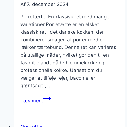
Af
7. december 2024
Porretærte: En klassisk ret med mange
variationer Porretærte er en elsket
klassisk ret i det danske køkken, der
kombinerer smagen af porrer med en
lækker tærtebund. Denne ret kan varieres
på utallige måder, hvilket gør den til en
favorit blandt både hjemmekokke og
professionelle kokke. Uanset om du
vælger at tilføje rejer, bacon eller
grøntsager,…
Porretærte
Læs mere
med
rejer,
rosmarin
Opskrifter