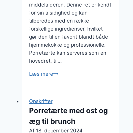
middelalderen. Denne ret er kendt
for sin alsidighed og kan
tilberedes med en række
forskellige ingredienser, hvilket
gør den til en favorit blandt både
hjemmekokke og professionelle.
Porretærte kan serveres som en
hovedret, til…
Porretærte
Læs mere
med
timian:
Aromatisk
Opskrifter
skønhed
Porretærte med ost og
æg til brunch
Af
18. december 2024