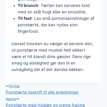
Til brunch
: Tærten kan serveres kold
med en skål frugt eller en smoothie.
Til fest
: Lav små portionsanretninger af
porretærte, der kan nydes som
fingerfood.
Uanset hvordan du vælger at servere den,
vil porretærte med muskat helt sikkert
være et hit blandt dine gæster. Dens rige
smag og alsidighed gør den til en
uundgåelig del af det danske køkken.
Indlægsnavigation
Forrige
Porretærte opskrift til alle anledninger
Næste
Porretærte med hvidløg og creme fraiche