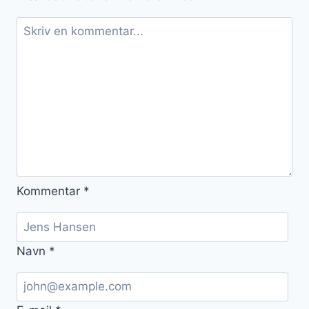
brunch
Kommentar
*
Navn
*