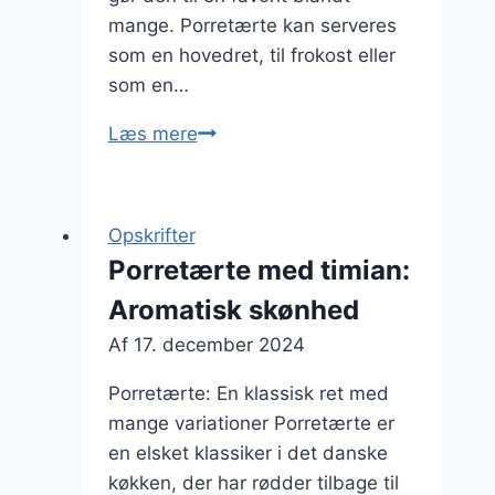
mange. Porretærte kan serveres
som en hovedret, til frokost eller
som en…
Porretærte
Læs mere
opskrift
på
kartoffelmos
Opskrifter
Porretærte med timian:
Aromatisk skønhed
Af
17. december 2024
Porretærte: En klassisk ret med
mange variationer Porretærte er
en elsket klassiker i det danske
køkken, der har rødder tilbage til