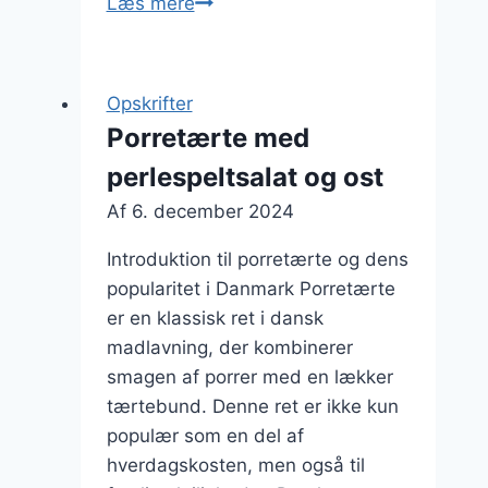
Porretærte
Læs mere
med
fløde:
cremet
Opskrifter
forkælelse
Porretærte med
perlespeltsalat og ost
Af
6. december 2024
Introduktion til porretærte og dens
popularitet i Danmark Porretærte
er en klassisk ret i dansk
madlavning, der kombinerer
smagen af porrer med en lækker
tærtebund. Denne ret er ikke kun
populær som en del af
hverdagskosten, men også til