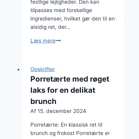
festlige lejligheder. Den kan
tilpasses med forskellige
ingredienser, hvilket gør den til en
alsidig ret, der…
Porretærte
Læs mere
med
perlespeltsalat
og
Opskrifter
ost
Porretærte med røget
laks for en delikat
brunch
Af
15. december 2024
Porretærte: En klassisk ret til
brunch og frokost Porretærte er