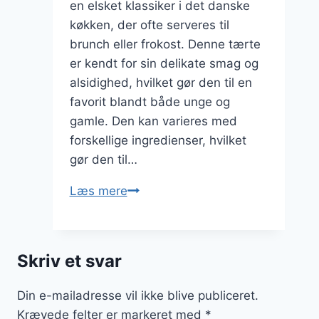
en elsket klassiker i det danske
køkken, der ofte serveres til
brunch eller frokost. Denne tærte
er kendt for sin delikate smag og
alsidighed, hvilket gør den til en
favorit blandt både unge og
gamle. Den kan varieres med
forskellige ingredienser, hvilket
gør den til…
Porretærte
Læs mere
med
røget
laks
Skriv et svar
for
en
Din e-mailadresse vil ikke blive publiceret.
delikat
Krævede felter er markeret med
*