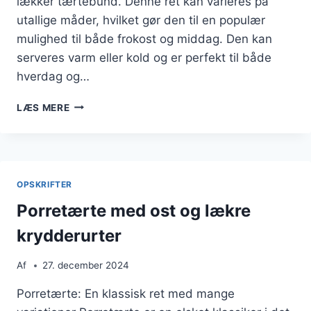
lækker tærtebund. Denne ret kan varieres på
utallige måder, hvilket gør den til en populær
mulighed til både frokost og middag. Den kan
serveres varm eller kold og er perfekt til både
hverdag og…
PORRETÆRTE
LÆS MERE
MED
KARTOFLER
OG
HVEDEMEL
OPSKRIFTER
Porretærte med ost og lækre
krydderurter
Af
27. december 2024
Porretærte: En klassisk ret med mange