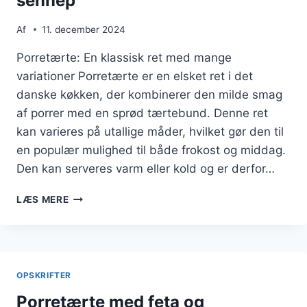
sennep
Af
11. december 2024
Porretærte: En klassisk ret med mange
variationer Porretærte er en elsket ret i det
danske køkken, der kombinerer den milde smag
af porrer med en sprød tærtebund. Denne ret
kan varieres på utallige måder, hvilket gør den til
en populær mulighed til både frokost og middag.
Den kan serveres varm eller kold og er derfor…
PORRETÆRTE
LÆS MERE
MED
MUSKAT
OG
SENNEP
OPSKRIFTER
Porretærte med feta og