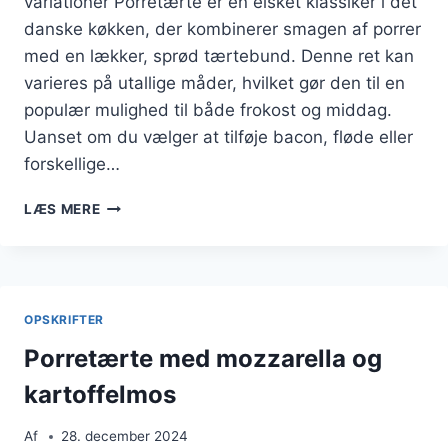
variationer Porretærte er en elsket klassiker i det
danske køkken, der kombinerer smagen af porrer
med en lækker, sprød tærtebund. Denne ret kan
varieres på utallige måder, hvilket gør den til en
populær mulighed til både frokost og middag.
Uanset om du vælger at tilføje bacon, fløde eller
forskellige…
PORRETÆRTE
LÆS MERE
MED
OST
OG
LÆKRE
KRYDDERURTER
OPSKRIFTER
Porretærte med mozzarella og
kartoffelmos
Af
28. december 2024