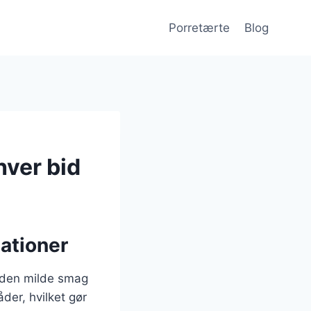
Porretærte
Blog
hver bid
ationer
r den milde smag
der, hvilket gør