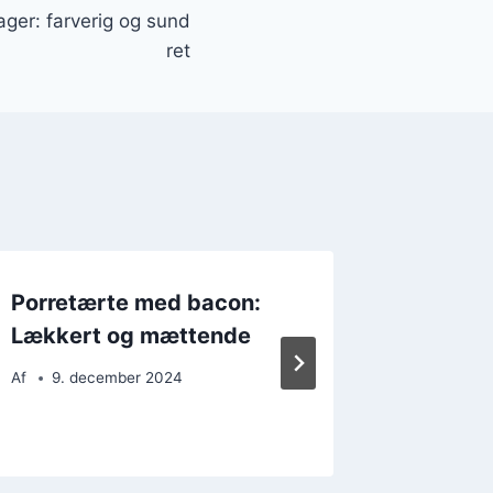
ger: farverig og sund
ret
Porretærte med bacon:
Porret
Lækkert og mættende
lækker 
midda
Af
9. december 2024
Af
13. 