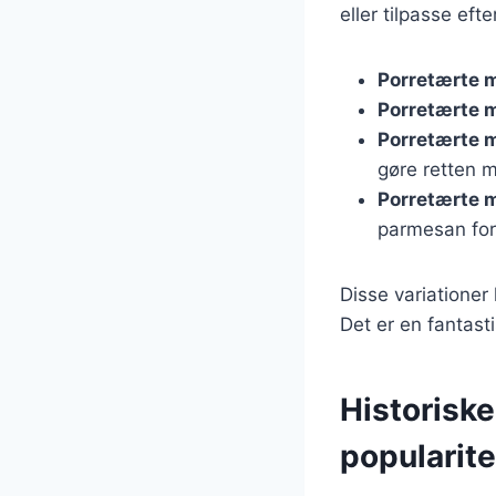
eller tilpasse ef
Porretærte 
Porretærte 
Porretærte 
gøre retten m
Porretærte 
parmesan for
Disse variationer
Det er en fantas
Historisk
popularite