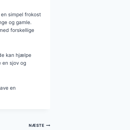
a en simpel frokost
unge og gamle.
med forskellige
 de kan hjælpe
 en sjov og
lave en
NÆSTE