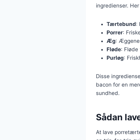
ingredienser. He
Tærtebund
:
Porrer
: Fris
Æg
: Æggene 
Fløde
: Fløde 
Purløg
: Fris
Disse ingrediense
bacon for en mere
sundhed.
Sådan lave
At lave porretærte