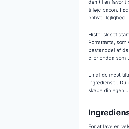
den til en favor
tilføje bacon, flø
enhver lejlighed.
Historisk set sta
Porretærte, som v
bestanddel af dan
eller endda som e
En af de mest til
ingredienser. Du 
skabe din egen uni
Ingrediens
For at lave en v