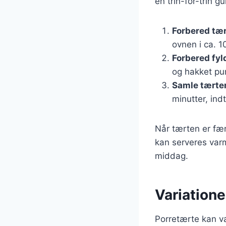
en trin-for-trin g
Forbered tæ
ovnen i ca. 1
Forbered fyl
og hakket pur
Samle tærte
minutter, indt
Når tærten er fær
kan serveres varm
middag.
Variatione
Porretærte kan var