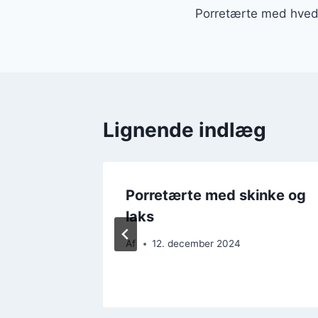
Porretærte med hvede
Lignende indlæg
de der
Porretærte med skinke og
gsløg
laks
Af
12. december 2024