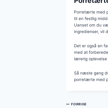
Porretærte:
Porretærte med pur
til en festlig mi
Uanset om du vælg
ingredienser, vil 
Det er også en fa
med at forberede 
lærerig oplevelse 
Så næste gang du
porretærte med pur
Indlægsnavi
FORRIGE