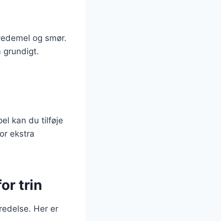
hvedemel og smør.
m grundigt.
l kan du tilføje
or ekstra
or trin
eredelse. Her er