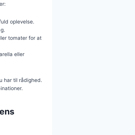
er:
fuld oplevelse.
ag.
ller tomater for at
rella eller
 har til rådighed.
inationer.
dens