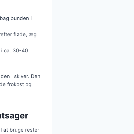
rbag bunden i
refter fløde, æg
 i ca. 30-40
 den i skiver. Den
åde frokost og
øntsager
l at bruge rester