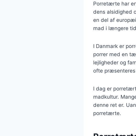
Porretærte har en
dens alsidighed o
en del af europæi
mad i længere tid
I Danmark er porr
porrer med en tært
lejligheder og fa
ofte præsenteres
I dag er porretær
madkultur. Mange 
denne ret er. Uan
porretærte.