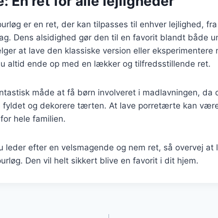
 En ret for alle lejligheder
løg er en ret, der kan tilpasses til enhver lejlighed, fr
ddag. Dens alsidighed gør den til en favorit blandt både 
er at lave den klassiske version eller eksperimentere 
du altid ende op med en lækker og tilfredsstillende ret.
ntastisk måde at få børn involveret i madlavningen, da
fyldet og dekorere tærten. At lave porretærte kan være
for hele familien.
 leder efter en velsmagende og nem ret, så overvej at 
løg. Den vil helt sikkert blive en favorit i dit hjem.
gation