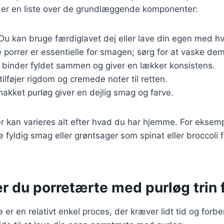
r er en liste over de grundlæggende komponenter:
 Du kan bruge færdiglavet dej eller lave din egen med 
ke porrer er essentielle for smagen; sørg for at vaske de
binder fyldet sammen og giver en lækker konsistens.
tilføjer rigdom og cremede noter til retten.
khakket purløg giver en dejlig smag og farve.
r kan varieres alt efter hvad du har hjemme. For eksempe
 fyldig smag eller grøntsager som spinat eller broccoli f
r du porretærte med purløg trin f
 er en relativt enkel proces, der kræver lidt tid og forb