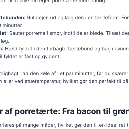
uide til at lave din egen porretærte med purløg:
rtebunden
: Rul dejen ud og læg den i en tærteform. Fo
0 minutter.
det
: Sauter porrerne i smør, indtil de er bløde. Tilsæt de
løg.
n
: Hæld fyldet i den forbagte tærtebund og bag i ovnen
il fyldet er fast og gyldent.
digbagt, lad den køle af i et par minutter, før du skærer
 eller ved stuetemperatur, hvilket gør den perfekt til b
r af porretærte: Fra bacon til gr
ieres på mange måder, hvilket gør den til en ideel ret ti