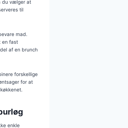
m du vælger at
erveres til
 bevare mad.
t en fast
del af en brunch
inere forskellige
øntsager for at
i køkkenet.
purløg
kke enkle