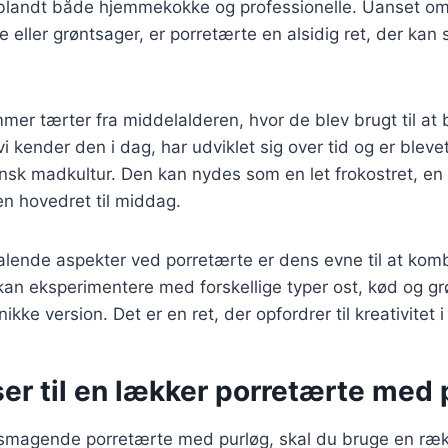
it blandt både hjemmekokke og professionelle. Uanset o
de eller grøntsager, er porretærte en alsidig ret, der kan s
mmer tærter fra middelalderen, hvor de blev brugt til at
i kender den i dag, har udviklet sig over tid og er bleve
sk madkultur. Den kan nydes som en let frokostret, en 
n hovedret til middag.
talende aspekter ved porretærte er dens evne til at komb
kan eksperimentere med forskellige typer ost, kød og gr
kke version. Det er en ret, der opfordrer til kreativitet 
er til en lækker porretærte med 
elsmagende porretærte med purløg, skal du bruge en ræ