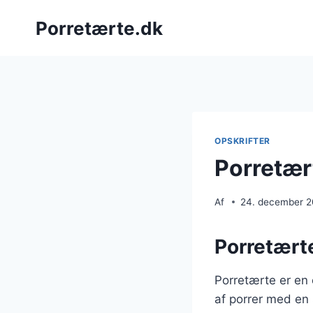
Fortsæt
Porretærte.dk
til
indhold
OPSKRIFTER
Porretært
Af
24. december 
Porretærte
Porretærte er en 
af porrer med en 