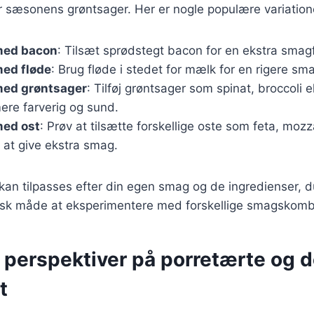
ter sæsonens grøntsager. Her er nogle populære variation
med bacon
: Tilsæt sprødstegt bacon for en ekstra smag
med fløde
: Brug fløde i stedet for mælk for en rigere sm
med grøntsager
: Tilføj grøntsager som spinat, broccoli e
ere farverig og sund.
med ost
: Prøv at tilsætte forskellige oste som feta, mozza
 at give ekstra smag.
 kan tilpasses efter din egen smag og de ingredienser, du
tisk måde at eksperimentere med forskellige smagskomb
e perspektiver på porretærte og 
t