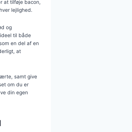
at tilføje bacon,
hver lejlighed.
ød og
deel til både
 som en del af en
erligt, at
etærte, samt give
nset om du er
lave din egen
d