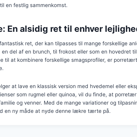
il en festlig sammenkomst.
: En alsidig ret til enhver lejligh
fantastisk ret, der kan tilpasses til mange forskellige a
en del af en brunch, til frokost eller som en hovedret t
 til at kombinere forskellige smagsprofiler, er porretært
e.
ger at lave en klassisk version med hvedemel eller ek
ienser som rugmel eller quinoa, vil du finde, at porretær
milie og venner. Med de mange variationer og tilpasnin
tid en ny måde at nyde denne lækre tærte på.