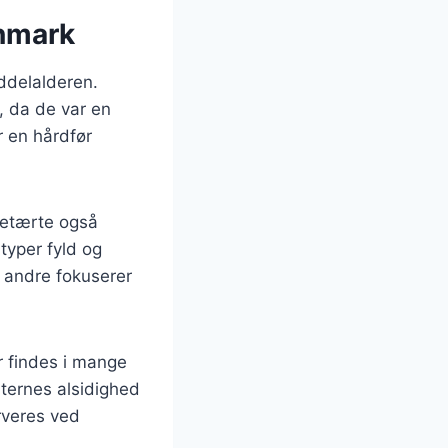
anmark
iddelalderen.
, da de var en
r en hårdfør
rretærte også
 typer fyld og
s andre fokuserer
r findes i mange
rternes alsidighed
erveres ved