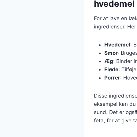
hvedemel
For at lave en l
ingredienser. Her
Hvedemel
: 
Smør
: Bruge
Æg
: Binder 
Fløde
: Tilføj
Porrer
: Hove
Disse ingrediense
eksempel kan du t
sund. Det er også
feta, for at give t