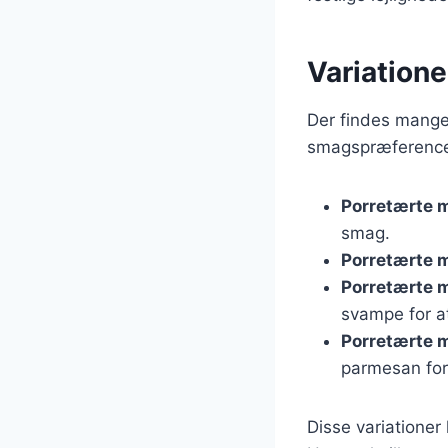
Variatione
Der findes mange 
smagspræferencer
Porretærte 
smag.
Porretærte 
Porretærte 
svampe for at
Porretærte 
parmesan for
Disse variationer