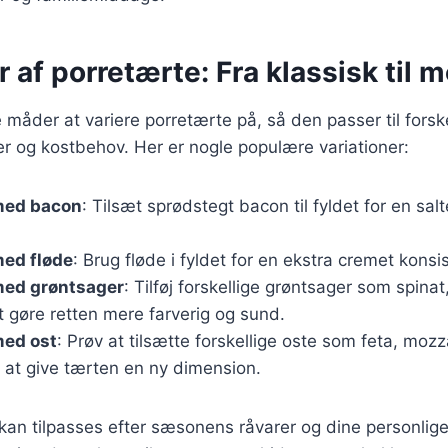
r af porretærte: Fra klassisk til
måder at variere porretærte på, så den passer til forske
 og kostbehov. Her er nogle populære variationer:
med bacon
: Tilsæt sprødstegt bacon til fyldet for en sa
med fløde
: Brug fløde i fyldet for en ekstra cremet konsi
med grøntsager
: Tilføj forskellige grøntsager som spinat
 gøre retten mere farverig og sund.
med ost
: Prøv at tilsætte forskellige oste som feta, mozza
 at give tærten en ny dimension.
 kan tilpasses efter sæsonens råvarer og dine personlig