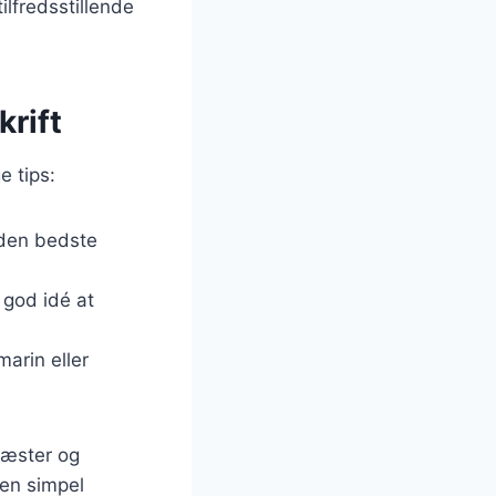
ilfredsstillende
krift
e tips:
e den bedste
 god idé at
marin eller
gæster og
 en simpel