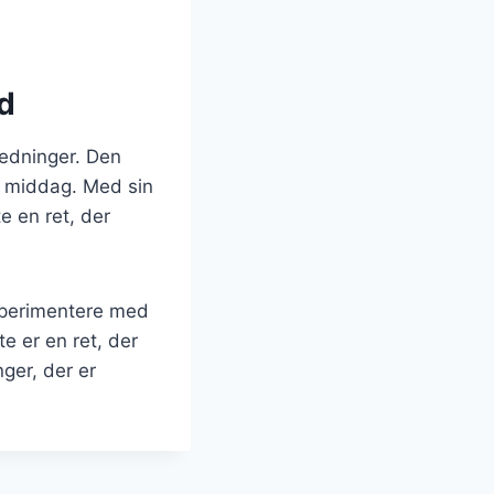
ed
nledninger. Den
il middag. Med sin
e en ret, der
sperimentere med
te er en ret, der
ger, der er