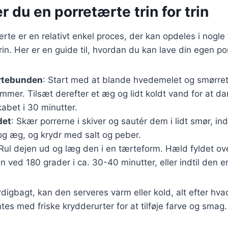
r du en porretærte trin for trin
ærte er en relativt enkel proces, der kan opdeles i nogle 
n. Her er en guide til, hvordan du kan lave din egen po
rtebunden
: Start med at blande hvedemelet og smørret i
ummer. Tilsæt derefter et æg og lidt koldt vand for at d
kabet i 30 minutter.
det
: Skær porrerne i skiver og sautér dem i lidt smør, ind
og æg, og krydr med salt og peber.
 Rul dejen ud og læg den i en tærteform. Hæld fyldet ov
n ved 180 grader i ca. 30-40 minutter, eller indtil den e
digbagt, kan den serveres varm eller kold, alt efter hva
es med friske krydderurter for at tilføje farve og smag.