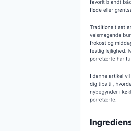
favorit blandt bå
fløde eller grønts
Traditionelt set 
velsmagende bund.
frokost og middag
festlig lejlighed.
porretærte har f
I denne artikel vi
dig tips til, hvo
nybegynder i køkke
porretærte.
Ingrediens