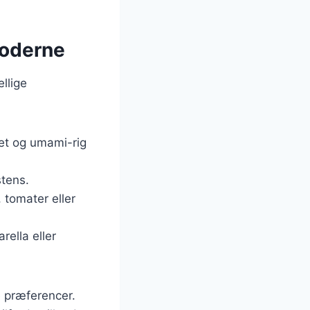
 moderne
llige
ltet og umami-rig
stens.
, tomater eller
rella eller
e præferencer.