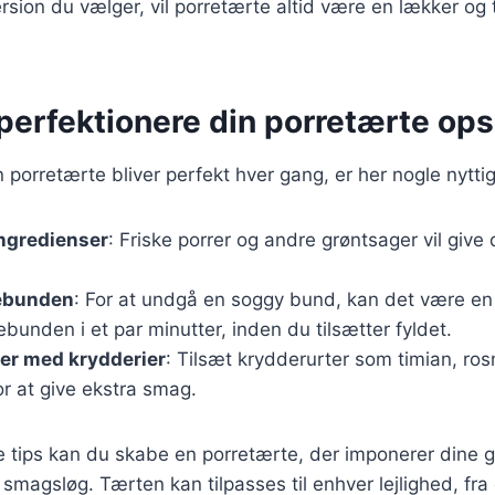
rsion du vælger, vil porretærte altid være en lækker og t
t perfektionere din porretærte ops
in porretærte bliver perfekt hver gang, er her nogle nyttig
ingredienser
: Friske porrer og andre grøntsager vil giv
ebunden
: For at undgå en soggy bund, kan det være en
bunden i et par minutter, inden du tilsætter fyldet.
er med krydderier
: Tilsæt krydderurter som timian, ros
r at give ekstra smag.
e tips kan du skabe en porretærte, der imponerer dine 
ne smagsløg. Tærten kan tilpasses til enhver lejlighed, fra