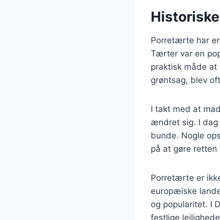
Historisk
Porretærte har en
Tærter var en po
praktisk måde at
grøntsag, blev of
I takt med at mad
ændret sig. I dag 
bunde. Nogle opsk
på at gøre retten
Porretærte er ikk
europæiske lande.
og popularitet. I
festlige lejlighe