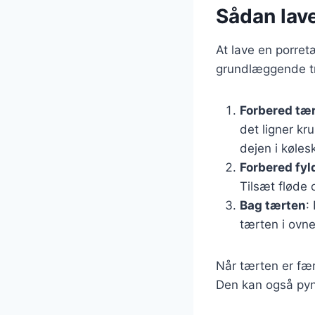
Sådan lave
At lave en porret
grundlæggende tri
Forbered tæ
det ligner kr
dejen i køles
Forbered fyl
Tilsæt fløde 
Bag tærten
:
tærten i ovne
Når tærten er fær
Den kan også pynt