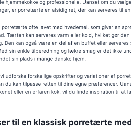
de hjemmekokke og professionelle. Uanset om du vælger 
ager, er porretærte en alsidig ret, der kan serveres til en
er porretærte ofte lavet med hvedemel, som giver en spr
 Tærten kan serveres varm eller kold, hvilket gør den i
. Den kan også være en del af en buffet eller serveres
 Med sin enkle tilberedning og lækre smag er det ikke und
undet sin plads i mange danske hjem.
l vi udforske forskellige opskrifter og variationer af porr
rdan du kan tilpasse retten til dine egne præferencer. Ua
net eller en erfaren kok, vil du finde inspiration til at 
er til en klassisk porretærte me