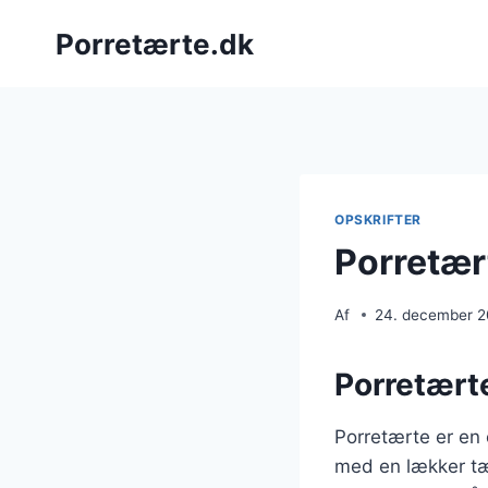
Fortsæt
Porretærte.dk
til
indhold
OPSKRIFTER
Porretær
Af
24. december 
Porretærte
Porretærte er en 
med en lækker tær