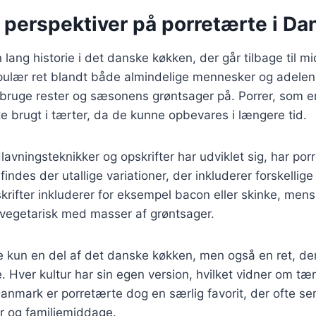
e perspektiver på porretærte i D
 lang historie i det danske køkken, der går tilbage til m
pulær ret blandt både almindelige mennesker og adelen
 bruge rester og sæsonens grøntsager på. Porrer, som e
te brugt i tærter, da de kunne opbevares i længere tid.
lavningsteknikker og opskrifter har udviklet sig, har po
findes der utallige variationer, der inkluderer forskellige
rifter inkluderer for eksempel bacon eller skinke, men
 vegetarisk med masser af grøntsager.
e kun en del af det danske køkken, men også en ret, de
 Hver kultur har sin egen version, hvilket vidner om tæ
 Danmark er porretærte dog en særlig favorit, der ofte s
der og familiemiddage.