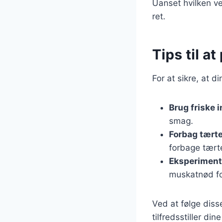
Uanset hvilken ve
ret.
Tips til a
For at sikre, at d
Brug friske 
smag.
Forbag tært
forbage tærte
Eksperiment
muskatnød fo
Ved at følge diss
tilfredsstiller di