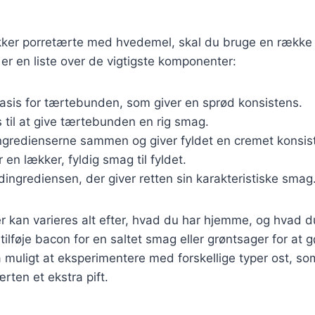
ækker porretærte med hvedemel, skal du bruge en rækk
 er en liste over de vigtigste komponenter:
Basis for tærtebunden, som giver en sprød konsistens.
s til at give tærtebunden en rig smag.
ingredienserne sammen og giver fyldet en cremet konsis
er en lækker, fyldig smag til fyldet.
dingrediensen, der giver retten sin karakteristiske smag
r kan varieres alt efter, hvad du har hjemme, og hvad d
ilføje bacon for en saltet smag eller grøntsager for at 
 muligt at eksperimentere med forskellige typer ost, s
ærten et ekstra pift.