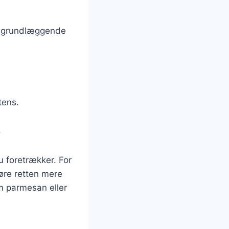
e grundlæggende
tens.
.
u foretrækker. For
gøre retten mere
om parmesan eller