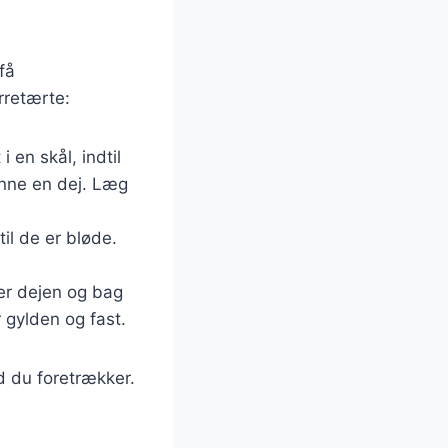
få
rretærte:
 en skål, indtil
anne en dej. Læg
til de er bløde.
er dejen og bag
r gylden og fast.
d du foretrækker.