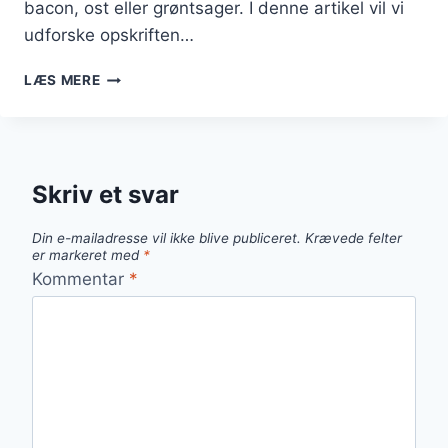
bacon, ost eller grøntsager. I denne artikel vil vi
udforske opskriften…
SMAGFULD
LÆS MERE
PORRETÆRTE
MED
ÆG
OG
PURLØG
Skriv et svar
Din e-mailadresse vil ikke blive publiceret.
Krævede felter
er markeret med
*
Kommentar
*