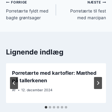
Indlægsnavigation
FORRIGE
NÆSTE
Porretærte fyldt med
Porretærte til fest
bagte grøntsager
med marcipan
Lignende indlæg
Porretærte med kartofler: Mæthed
på tallerkenen
Af
12. december 2024