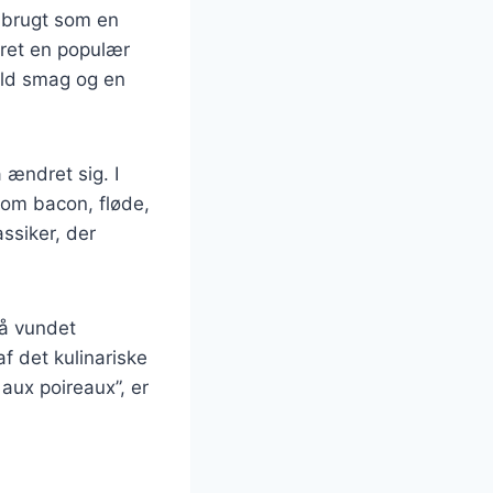
v brugt som en
æret en populær
mild smag og en
 ændret sig. I
 som bacon, fløde,
ssiker, der
så vundet
af det kulinariske
aux poireaux”, er