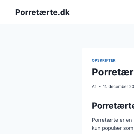
Fortsæt
Porretærte.dk
til
indhold
OPSKRIFTER
Porretært
Af
11. december 2
Porretærte
Porretærte er en 
kun populær som 