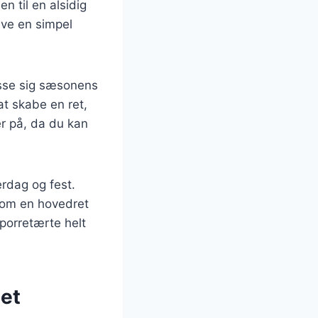
n til en alsidig
ave en simpel
passe sig sæsonens
at skabe en ret,
r på, da du kan
erdag og fest.
 som en hovedret
porretærte helt
tet