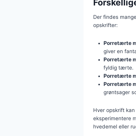
Forskellig
Der findes mange 
opskrifter:
Porretærte 
giver en fant
Porretærte 
fyldig tærte.
Porretærte 
Porretærte 
grøntsager so
Hver opskrift kan
eksperimentere m
hvedemel eller ru