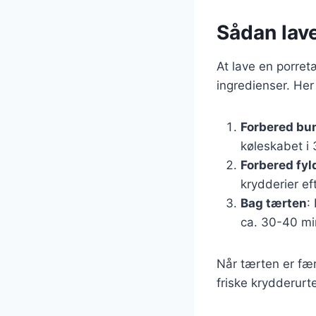
Sådan lave
At lave en porret
ingredienser. Her
Forbered bu
køleskabet i 
Forbered fyl
krydderier ef
Bag tærten
:
ca. 30-40 mi
Når tærten er fæ
friske krydderurter