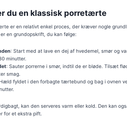
r du en klassisk porretærte
ærte er en relativt enkel proces, der kræver nogle gru
 er en grundopskrift, du kan følge:
nden
: Start med at lave en dej af hvedemel, smør og v
30 minutter.
det
: Sauter porrerne i smør, indtil de er bløde. Tilsæt fl
ter smag.
 Hæld fyldet i den forbagte tærtebund og bag i ovnen ve
nutter.
rdigbagt, kan den serveres varm eller kold. Den kan og
 for et ekstra pift.