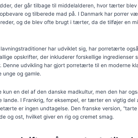
dder, der går tilbage til middelalderen, hvor tærter ble
 opbevare og tilberede mad på. I Danmark har porrer v
reder, og de blev ofte brugt i tærter, da de tilføjer en 
lavningstraditioner har udviklet sig, har porretærte også
llige opskrifter, der inkluderer forskellige ingredienser
. Denne udvikling har gjort porretærte til en moderne kla
de unge og gamle.
ke kun en del af den danske madkultur, men den har og
e lande. I Frankrig, for eksempel, er tærter en vigtig del 
etærte er ingen undtagelse. Den franske version, “tarte 
øde og ost, hvilket giver en rig og cremet smag.