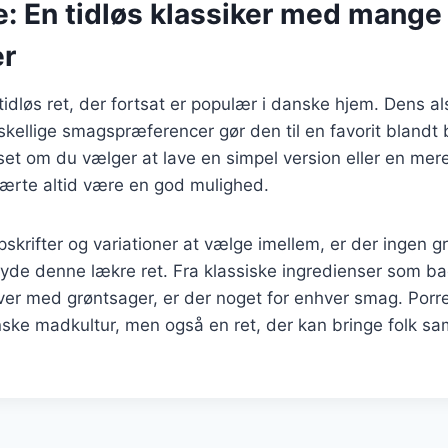
e: En tidløs klassiker med mange
er
tidløs ret, der fortsat er populær i danske hjem. Dens a
forskellige smagspræferencer gør den til en favorit bland
et om du vælger at lave en simpel version eller en mer
retærte altid være en god mulighed.
skrifter og variationer at vælge imellem, er der ingen g
de denne lækre ret. Fra klassiske ingredienser som bac
ver med grøntsager, er der noget for enhver smag. Porr
nske madkultur, men også en ret, der kan bringe folk 