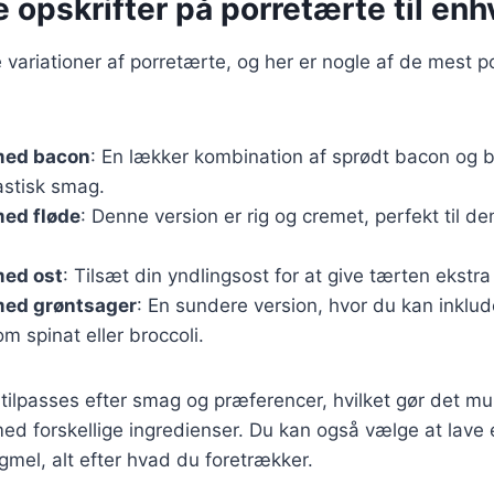
e opskrifter på porretærte til en
variationer af porretærte, og her er nogle af de mest 
med bacon
: En lækker kombination af sprødt bacon og b
astisk smag.
med fløde
: Denne version er rig og cremet, perfekt til de
med ost
: Tilsæt din yndlingsost for at give tærten ekst
med grøntsager
: En sundere version, hvor du kan inkl
m spinat eller broccoli.
 tilpasses efter smag og præferencer, hvilket gør det mul
ed forskellige ingredienser. Du kan også vælge at lav
gmel, alt efter hvad du foretrækker.