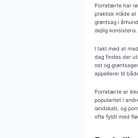
Porretærte har rø
praktisk måde at
grøntsag i århund
dejlig konsistens.
I takt med at mad
dag findes der uta
ost og grøntsager
appellerer til bå
Porretærte er ik
popularitet i andr
landskab, og porr
ofte fyldt med fl