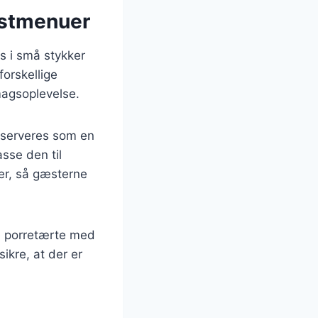
estmenuer
s i små stykker
orskellige
smagsoplevelse.
 serveres som en
asse den til
ter, så gæsterne
e porretærte med
sikre, at der er