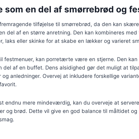
e som en del af smørrebrød og f
fremragende tilføjelse til smørrebrød, da den kan skære
n del af en større anretning. Den kan kombineres med f
r, laks eller skinke for at skabe en lækker og varieret 
il festmenuer, kan porretærte være en stjerne. Den kan
n del af en buffet. Dens alsidighed gør det muligt at tilp
r og anledninger. Overvej at inkludere forskellige varian
avorit.
fest endnu mere mindeværdig, kan du overveje at server
er og brød. Dette vil give en god balance til måltidet og 
 smag.