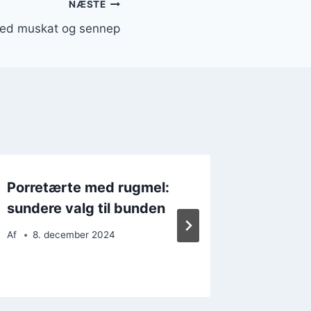
NÆSTE
med muskat og sennep
Porretærte med rugmel:
Porret
sundere valg til bunden
laks
Af
8. december 2024
Af
14. 