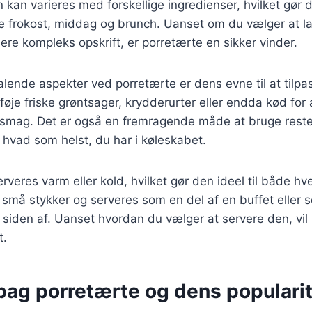
kan varieres med forskellige ingredienser, hvilket gør de
e frokost, middag og brunch. Uanset om du vælger at l
mere kompleks opskrift, er porretærte en sikker vinder.
talende aspekter ved porretærte er dens evne til at til
lføje friske grøntsager, krydderurter eller endda kød for 
n smag. Det er også en fremragende måde at bruge reste
hvad som helst, du har i køleskabet.
rveres varm eller kold, hvilket gør den ideel til både hv
 små stykker og serveres som en del af en buffet eller
siden af. Uanset hvordan du vælger at servere den, vil 
t.
bag porretærte og dens populari