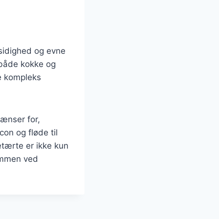
lsidighed og evne
t både kokke og
e kompleks
rænser for,
on og fløde til
etærte er ikke kun
sammen ved