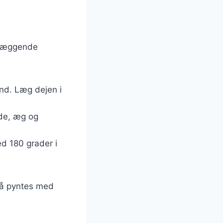
ndlæggende
and. Læg dejen i
øde, æg og
d 180 grader i
så pyntes med