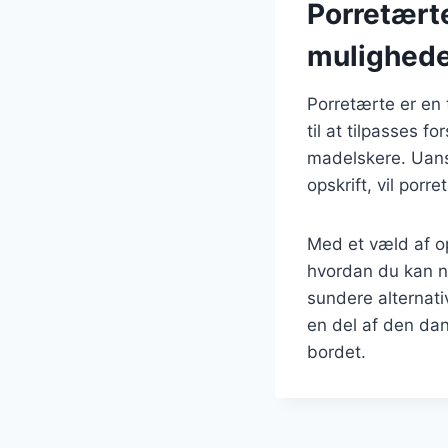
Porretært
mulighed
Porretærte er en 
til at tilpasses 
madelskere. Uans
opskrift, vil por
Med et væld af op
hvordan du kan ny
sundere alternati
en del af den da
bordet.