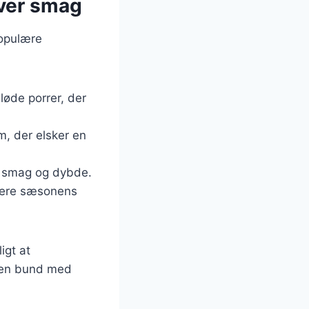
hver smag
populære
løde porrer, der
m, der elsker en
ra smag og dybde.
udere sæsonens
igt at
e en bund med