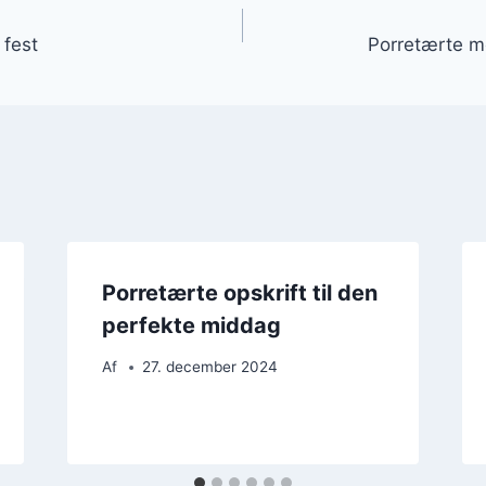
gation
 fest
Porretærte 
Porretærte opskrift til den
perfekte middag
Af
27. december 2024