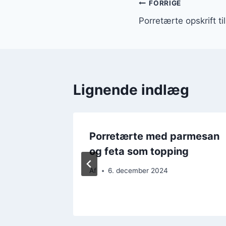
Indlægsnavi
FORRIGE
Porretærte opskrift til
Lignende indlæg
idløg
Porretærte med parmesan
og feta som topping
Af
6. december 2024