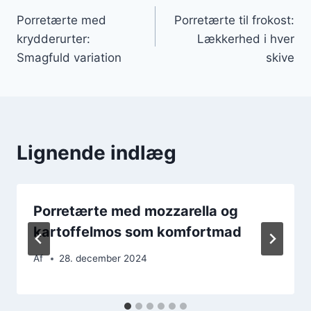
Indlægsnavigation
Porretærte med
Porretærte til frokost:
krydderurter:
Lækkerhed i hver
Smagfuld variation
skive
Lignende indlæg
Porretærte med mozzarella og
kartoffelmos som komfortmad
Af
28. december 2024