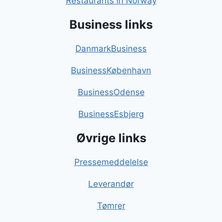
Restaurants in Norway
Business links
DanmarkBusiness
BusinessKøbenhavn
BusinessOdense
BusinessEsbjerg
Øvrige links
Pressemeddelelse
Leverandør
Tømrer