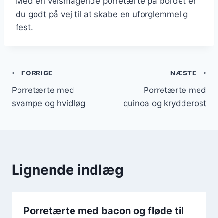
Med en velsmagende porretærte på bordet er
du godt på vej til at skabe en uforglemmelig
fest.
Indlægsnavigation
FORRIGE
NÆSTE
Porretærte med
Porretærte med
svampe og hvidløg
quinoa og krydderost
Lignende indlæg
Porretærte med bacon og fløde til