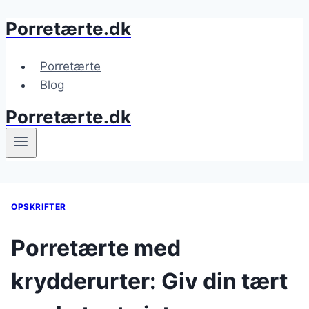
Porretærte.dk
Fortsæt
til
indhold
Porretærte
Blog
Porretærte.dk
OPSKRIFTER
Porretærte med
krydderurter: Giv din tært