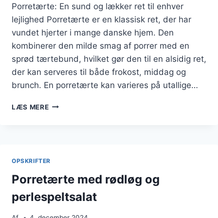
Porretærte: En sund og lækker ret til enhver
lejlighed Porretærte er en klassisk ret, der har
vundet hjerter i mange danske hjem. Den
kombinerer den milde smag af porrer med en
sprød tærtebund, hvilket gør den til en alsidig ret,
der kan serveres til både frokost, middag og
brunch. En porretærte kan varieres på utallige…
PORRETÆRTE
LÆS MERE
MED
HAVREGRYN
FOR
SUNDHED
OPSKRIFTER
Porretærte med rødløg og
perlespeltsalat
Af
4. december 2024