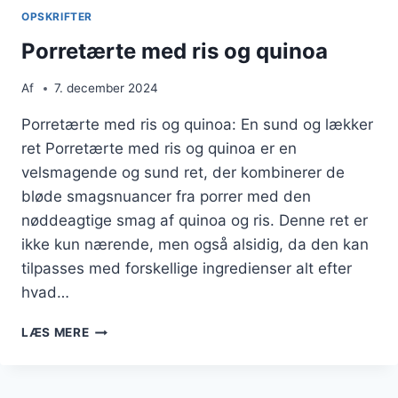
MOZZARELLA
OPSKRIFTER
TIL
FESTLIG
Porretærte med ris og quinoa
LEJLIGHED
Af
7. december 2024
Porretærte med ris og quinoa: En sund og lækker
ret Porretærte med ris og quinoa er en
velsmagende og sund ret, der kombinerer de
bløde smagsnuancer fra porrer med den
nøddeagtige smag af quinoa og ris. Denne ret er
ikke kun nærende, men også alsidig, da den kan
tilpasses med forskellige ingredienser alt efter
hvad…
PORRETÆRTE
LÆS MERE
MED
RIS
OG