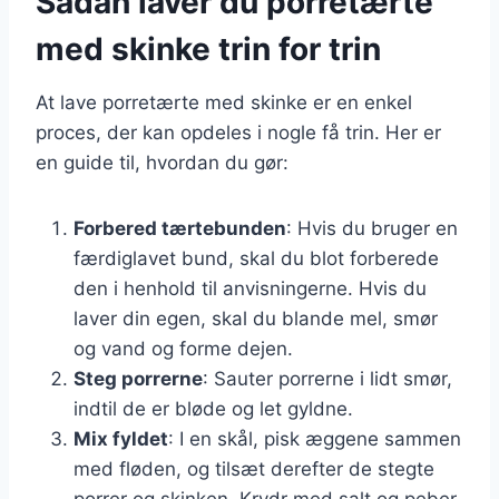
Sådan laver du porretærte
med skinke trin for trin
At lave porretærte med skinke er en enkel
proces, der kan opdeles i nogle få trin. Her er
en guide til, hvordan du gør:
Forbered tærtebunden
: Hvis du bruger en
færdiglavet bund, skal du blot forberede
den i henhold til anvisningerne. Hvis du
laver din egen, skal du blande mel, smør
og vand og forme dejen.
Steg porrerne
: Sauter porrerne i lidt smør,
indtil de er bløde og let gyldne.
Mix fyldet
: I en skål, pisk æggene sammen
med fløden, og tilsæt derefter de stegte
porrer og skinken. Krydr med salt og peber.