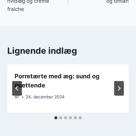
hvidløg og creme
og timian
fraiche
Lignende indlæg
Porretærte med æg: sund og
mættende
Af
24. december 2024