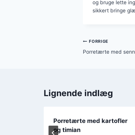
og bruge lette in
sikkert bringe glæ
Indlægsnavi
FORRIGE
Porretærte med senn
Lignende indlæg
Porretærte med kartofler
rtofler
og timian