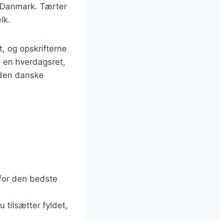
i Danmark. Tærter
lk.
, og opskrifterne
n en hverdagsret,
f den danske
 for den bedste
 tilsætter fyldet,