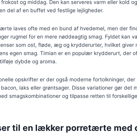
 frokost og middag. Den kan serveres varm eller kold og 
n del af en buffet ved festlige lejligheder.
etærte laves ofte med en bund af hvedemel, men der fi
ruger rugmel for en mere nøddeagtig smag. Fyldet kan v
dienser som ost, fløde, æg og krydderurter, hvilket giver 
il ens egen smag. Timian er en populær krydderurt, der o
 tilføje dybde og aroma.
onelle opskrifter er der også moderne fortolkninger, der 
bacon, laks eller grøntsager. Disse variationer gør det m
d smagskombinationer og tilpasse retten til forskellig
er til en lækker porretærte med 