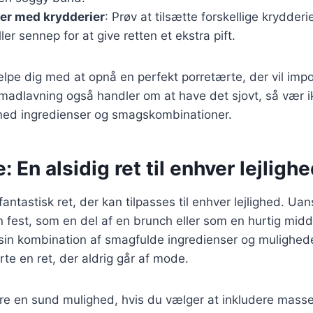
er med krydderier
: Prøv at tilsætte forskellige krydder
er sennep for at give retten et ekstra pift.
ælpe dig med at opnå en perfekt porretærte, der vil imp
madlavning også handler om at have det sjovt, så vær i
ed ingredienser og smagskombinationer.
: En alsidig ret til enhver lejligh
fantastisk ret, der kan tilpasses til enhver lejlighed. Ua
n fest, som en del af en brunch eller som en hurtig midda
sin kombination af smagfulde ingredienser og mulighede
rte en ret, der aldrig går af mode.
e en sund mulighed, hvis du vælger at inkludere masse