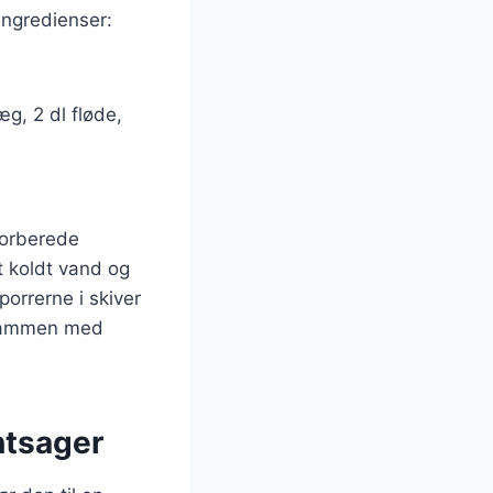
ingredienser:
æg, 2 dl fløde,
forberede
t koldt vand og
orrerne i skiver
e sammen med
øntsager