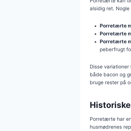
Porretærte kan ti
alsidig ret. Nogle
Porretærte 
Porretærte 
Porretærte 
peberfrugt fo
Disse variatione
både bacon og grø
bruge rester på o
Historisk
Porretærte har en
husmødrenes repe