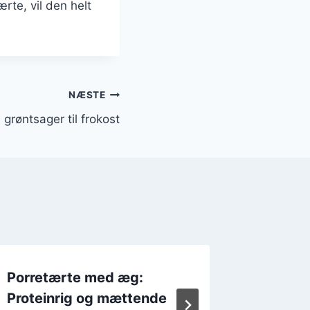
rte, vil den helt
NÆSTE
grøntsager til frokost
Porretærte med æg:
Porret
Proteinrig og mættende
og kyll