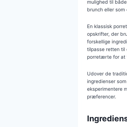
mulighed til både
brunch eller som e
En klassisk porr
opskrifter, der b
forskellige ingre
tilpasse retten t
porretærte for at
Udover de traditi
ingredienser som 
eksperimentere me
præferencer.
Ingrediens