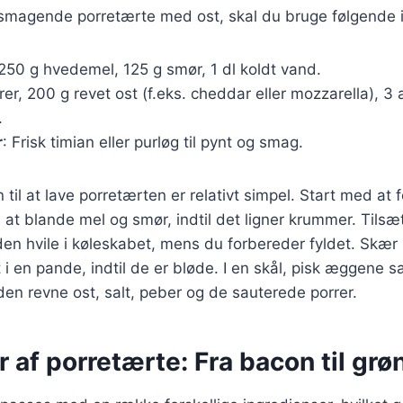
elsmagende porretærte med ost, skal du bruge følgende 
 250 g hvedemel, 125 g smør, 1 dl koldt vand.
rer, 200 g revet ost (f.eks. cheddar eller mozzarella), 3 
.
r
: Frisk timian eller purløg til pynt og smag.
l at lave porretærten er relativt simpel. Start med at 
t blande mel og smør, indtil det ligner krummer. Tilsæ
en hvile i køleskabet, mens du forbereder fyldet. Skær p
 i en pande, indtil de er bløde. I en skål, pisk æggen
 den revne ost, salt, peber og de sauterede porrer.
r af porretærte: Fra bacon til gr