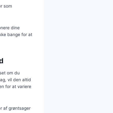
ier som
onere dine
kke bange for at
ed
nset om du
g, vil den altid
n for at variere
r af grøntsager