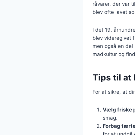
råvarer, der var 
blev ofte lavet 
I det 19. århund
blev videregivet 
men også en del a
madkultur og find
Tips til a
For at sikre, at d
Vælg friske 
smag.
Forbag tært
for at undgå