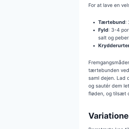
For at lave en v
Tærtebund
:
Fyld
: 3-4 por
salt og peber
Krydderurte
Fremgangsmåden ti
tærtebunden ved a
saml dejen. Lad d
og sautér dem let
fløden, og tilsæt
Variatione