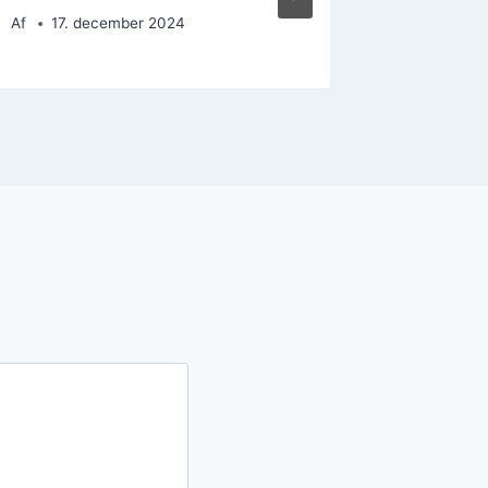
Af
17. december 2024
Af
5. d