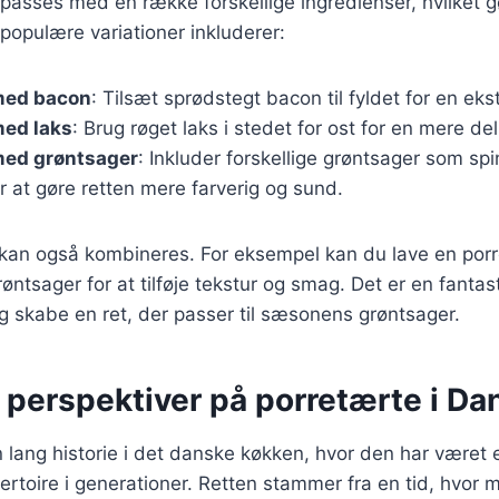
lpasses med en række forskellige ingredienser, hvilket gø
 populære variationer inkluderer:
med bacon
: Tilsæt sprødstegt bacon til fyldet for en ek
med laks
: Brug røget laks i stedet for ost for en mere de
med grøntsager
: Inkluder forskellige grøntsager som spi
r at gøre retten mere farverig og sund.
r kan også kombineres. For eksempel kan du lave en po
ntsager for at tilføje tekstur og smag. Det er en fanta
g skabe en ret, der passer til sæsonens grøntsager.
e perspektiver på porretærte i D
 lang historie i det danske køkken, hvor den har været 
rtoire i generationer. Retten stammer fra en tid, hvor