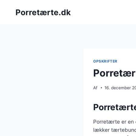
Fortsæt
Porretærte.dk
til
indhold
OPSKRIFTER
Porretær
Af
16. december 2
Porretærte
Porretærte er en
lækker tærtebund.