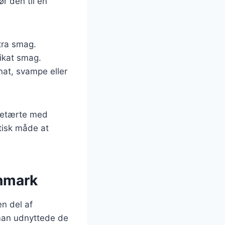
r den til en
stra smag.
likat smag.
nat, svampe eller
rretærte med
stisk måde at
anmark
en del af
 man udnyttede de