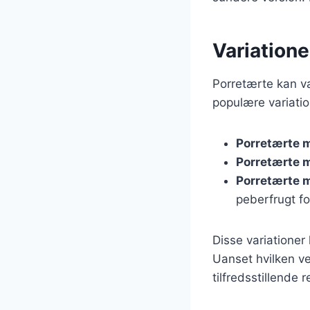
Variationer
Porretærte kan va
populære variatio
Porretærte 
Porretærte 
Porretærte 
peberfrugt fo
Disse variationer
Uanset hvilken ve
tilfredsstillende r