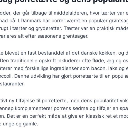
dder, der går tilbage til middelalderen, hvor tærter var 
ad på. I Danmark har porrer været en populær grøntsag
rugt i tærter og gryderetter. Tærter var en praktisk måd
arieres alt efter sæsonens grøntsager.
te blevet en fast bestanddel af det danske køkken, og d
Den traditionelle opskrift inkluderer ofte fløde, æg og 
terer med forskellige ingredienser som bacon, laks og
ccoli. Denne udvikling har gjort porretærte til en populæ
stauranter.
ivt ny tilføjelse til porretærte, men dens popularitet vok
ennep komplementerer porrens sødme og tilføjer en s
ten. Det er en perfekt måde at give en klassisk ret et mo
de unge og gamle.