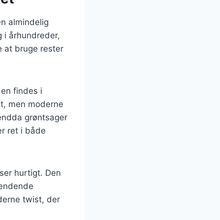
en almindelig
 i århundreder,
e at bruge rester
en findes i
ost, men moderne
 endda grøntsager
r ret i både
ser hurtigt. Den
pændende
derne twist, der