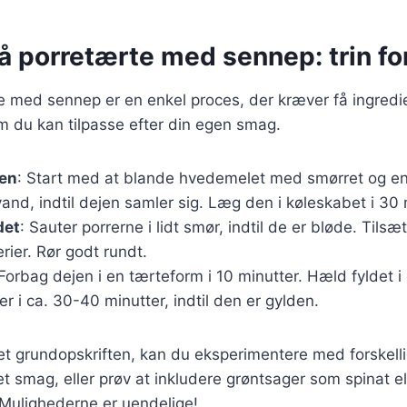
å porretærte med sennep: trin for
e med sennep er en enkel proces, der kræver få ingredi
m du kan tilpasse efter din egen smag.
jen
: Start med at blande hvedemelet med smørret og en
vand, indtil dejen samler sig. Læg den i køleskabet i 30 
det
: Sauter porrerne i lidt smør, indtil de er bløde. Tilsæ
ier. Rør godt rundt.
 Forbag dejen i en tærteform i 10 minutter. Hæld fyldet i
r i ca. 30-40 minutter, indtil den er gylden.
t grundopskriften, kan du eksperimentere med forskellig
et smag, eller prøv at inkludere grøntsager som spinat e
 Mulighederne er uendelige!