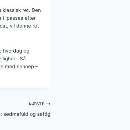
 klassisk ret. Den
 tilpasses efter
st, vil denne ret
de hverdag og
ejlighed. Så
ærte med sennep –
NÆSTE
: sødmefuld og saftig