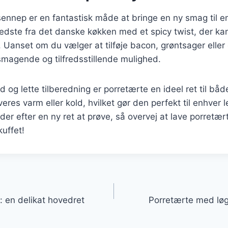
nnep er en fantastisk måde at bringe en ny smag til en
dste fra det danske køkken med et spicy twist, der kan
 Uanset om du vælger at tilføje bacon, grøntsager eller o
smagende og tilfredsstillende mulighed.
d og lette tilberedning er porretærte en ideel ret til bå
eres varm eller kold, hvilket gør den perfekt til enhver l
er efter en ny ret at prøve, så overvej at lave porret
kuffet!
gation
: en delikat hovedret
Porretærte med løg