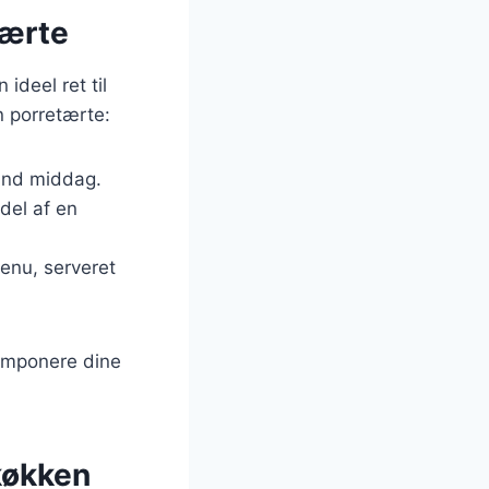
tærte
ideel ret til
n porretærte:
sund middag.
del af en
menu, serveret
 imponere dine
 køkken