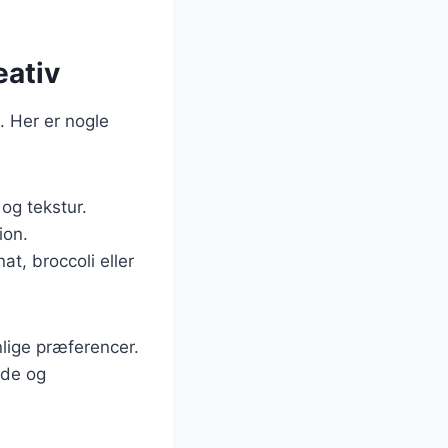
eativ
. Her er nogle
og tekstur.
ion.
at, broccoli eller
lige præferencer.
nde og