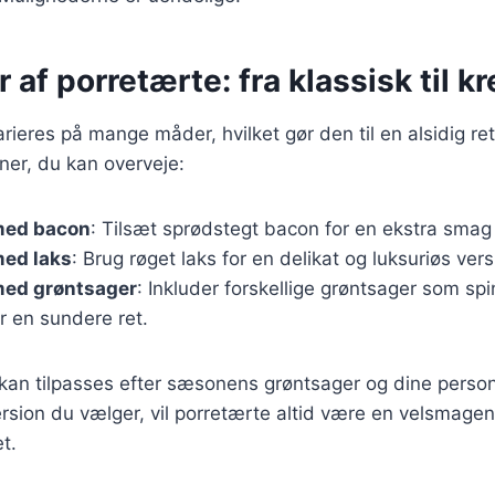
 af porretærte: fra klassisk til kr
rieres på mange måder, hvilket gør den til en alsidig ret
ner, du kan overveje:
med bacon
: Tilsæt sprødstegt bacon for en ekstra smag 
med laks
: Brug røget laks for en delikat og luksuriøs vers
med grøntsager
: Inkluder forskellige grøntsager som spin
r en sundere ret.
 kan tilpasses efter sæsonens grøntsager og dine person
rsion du vælger, vil porretærte altid være en velsmage
et.