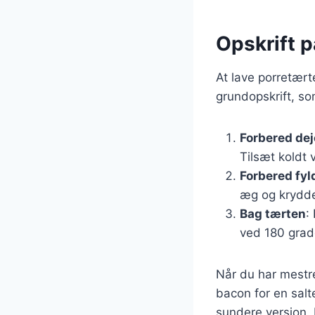
Opskrift p
At lave porretært
grundopskrift, so
Forbered de
Tilsæt koldt 
Forbered fyl
æg og krydder
Bag tærten
:
ved 180 grade
Når du har mestre
bacon for en salt
sundere version.