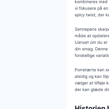
kombineres med fo
vi fokusere på en
spicy twist, der k
Sennepens skarpe 
måde at opdatere 
Uanset om du er t
din smag. Denne ar
forskellige variat
Porretærte kan se
alsidig og kan ti
vælger at tilføje 
der kan glæde di
Historien 