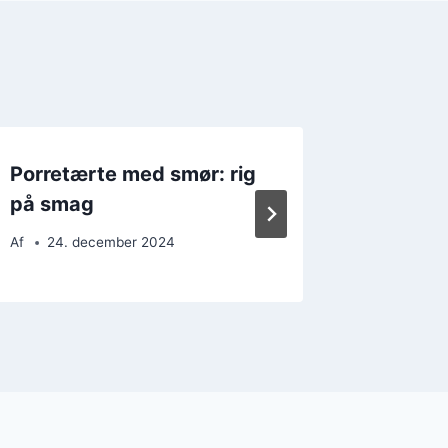
Porretærte med smør: rig
Uvente
på smag
med ru
Af
24. december 2024
Af
10. 