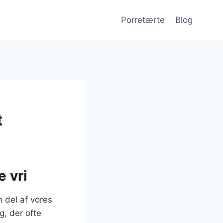
Porretærte
Blog
t
 vri
n del af vores
g, der ofte