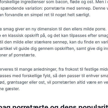
rskellige ingredienser som bacon, fløde og ost. Men i d
 spændende variation: porretærte med sennep. Denne ver
an forvandle en simpel ret til noget helt særligt.
smag giver en ny dimension til den ellers milde porre. 
en klassisk opskrift på, og det kan tilpasses efter sma
il den milde eller stærkere sennep, kan du finde en varia
tikel vil guide dig gennem opskriften, samt give dig insp
ioner af porretærte.
rveres til mange anledninger, fra frokost til festlige mi
lpasses med forskellige fyld, så den passer til enhver s
kød, grøntsager eller ost, vil porretærten altid være en 
ne gæster.
bag porretærte og dens populari