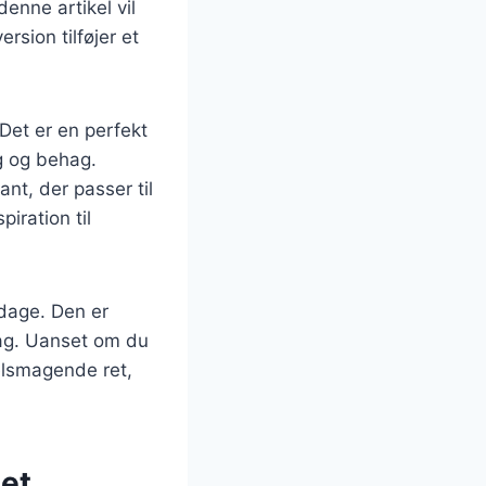
enne artikel vil
sion tilføjer et
Det er en perfekt
g og behag.
nt, der passer til
iration til
ddage. Den er
mag. Uanset om du
velsmagende ret,
tet