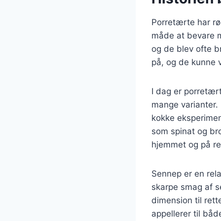
Porretærte har rø
måde at bevare m
og de blev ofte b
på, og de kunne v
I dag er porretær
mange varianter. 
kokke eksperimen
som spinat og bro
hjemmet og på re
Sennep er en relat
skarpe smag af s
dimension til ret
appellerer til bå