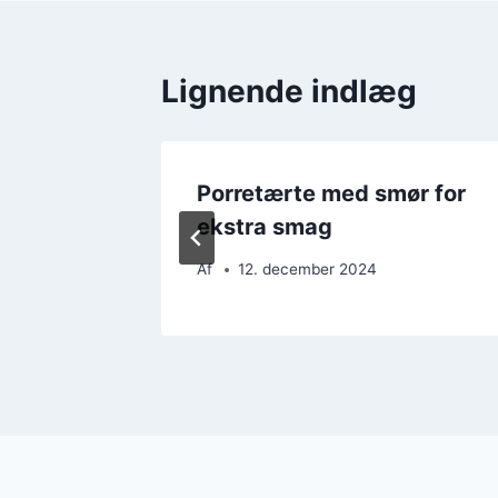
Lignende indlæg
 du vil
Porretærte med smør for
ekstra smag
Af
12. december 2024