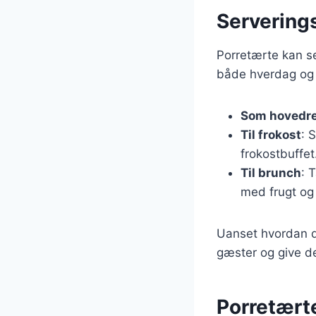
Serverings
Porretærte kan ser
både hverdag og f
Som hovedr
Til frokost
: 
frokostbuffet
Til brunch
: 
med frugt og
Uanset hvordan du
gæster og give d
Porretærte