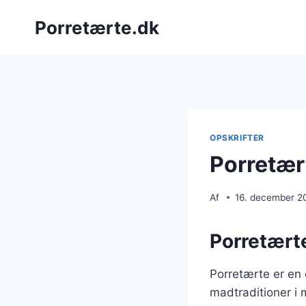
Fortsæt
Porretærte.dk
til
indhold
OPSKRIFTER
Porretær
Af
16. december 2
Porretærte
Porretærte er en 
madtraditioner i 