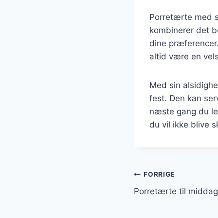
Porretærte med se
kombinerer det be
dine præferencer.
altid være en vel
Med sin alsidighe
fest. Den kan serv
næste gang du led
du vil ikke blive s
Indlægsnavi
FORRIGE
Porretærte til middag