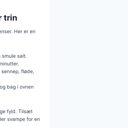
 trin
enser. Her er en
 smule salt.
minutter.
t sennep, fløde,
 og bag i ovnen
e fyld. Tilsæt
ller svampe for en