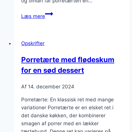
og timian får porretærten en…
Porretærte
Læs mere
med
muskat
og
Opskrifter
timian
Porretærte med flødeskum
for en sød dessert
Af
14. december 2024
Porretærte: En klassisk ret med mange
variationer Porretærte er en elsket ret i
det danske køkken, der kombinerer
smagen af porrer med en lækker
tærtebund. Denne ret kan varieres på