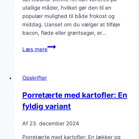
utallige måder, hvilket gør den til en
populær mulighed til både frokost og
middag. Uanset om du vælger at tilføje
bacon, fløde eller grøntsager, er…
Porretærte
Læs mere
med
flødeskum
for
Opskrifter
en
sød
Porretærte med kartofler: En
dessert
fyldig variant
Af
23. december 2024
Porretærte med kartofler: En lækker og