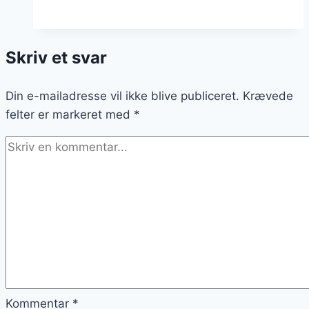
med
bacon
og
Skriv et svar
fløde
Din e-mailadresse vil ikke blive publiceret.
Krævede
felter er markeret med
*
Kommentar
*