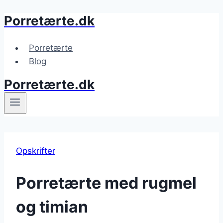
Porretærte.dk
Fortsæt
til
indhold
Porretærte
Blog
Porretærte.dk
Opskrifter
Porretærte med rugmel
og timian