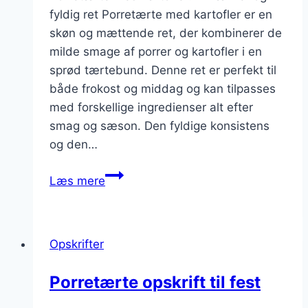
fyldig ret Porretærte med kartofler er en
skøn og mættende ret, der kombinerer de
milde smage af porrer og kartofler i en
sprød tærtebund. Denne ret er perfekt til
både frokost og middag og kan tilpasses
med forskellige ingredienser alt efter
smag og sæson. Den fyldige konsistens
og den…
Porretærte
Læs mere
med
kartofler:
En
Opskrifter
fyldig
variant
Porretærte opskrift til fest