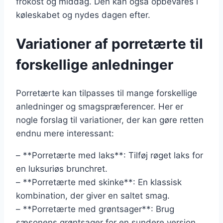
frokost og middag. Den kan også opbevares i
køleskabet og nydes dagen efter.
Variationer af porretærte til
forskellige anledninger
Porretærte kan tilpasses til mange forskellige
anledninger og smagspræferencer. Her er
nogle forslag til variationer, der kan gøre retten
endnu mere interessant:
– **Porretærte med laks**: Tilføj røget laks for
en luksuriøs brunchret.
– **Porretærte med skinke**: En klassisk
kombination, der giver en saltet smag.
– **Porretærte med grøntsager**: Brug
sæsonens grøntsager for en sundere version.