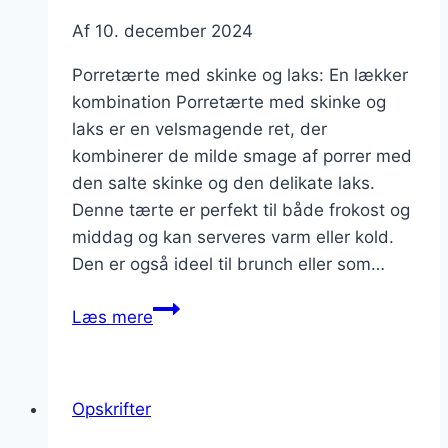
Af
10. december 2024
Porretærte med skinke og laks: En lækker
kombination Porretærte med skinke og
laks er en velsmagende ret, der
kombinerer de milde smage af porrer med
den salte skinke og den delikate laks.
Denne tærte er perfekt til både frokost og
middag og kan serveres varm eller kold.
Den er også ideel til brunch eller som…
Porretærte
Læs mere
med
skinke
og
Opskrifter
laks