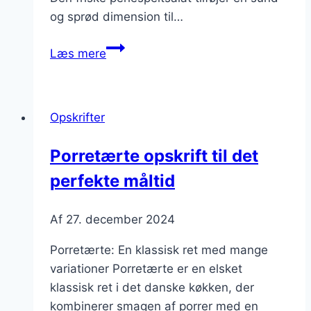
og sprød dimension til…
Porretærte
Læs mere
med
skinke
og
Opskrifter
perlespeltsalat
Porretærte opskrift til det
perfekte måltid
Af
27. december 2024
Porretærte: En klassisk ret med mange
variationer Porretærte er en elsket
klassisk ret i det danske køkken, der
kombinerer smagen af porrer med en