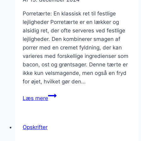
Porretærte: En klassisk ret til festlige
lejligheder Porretærte er en lækker og
alsidig ret, der ofte serveres ved festlige
lejligheder. Den kombinerer smagen af
porrer med en cremet fyldning, der kan
varieres med forskellige ingredienser som
bacon, ost og grøntsager. Denne tærte er
ikke kun velsmagende, men også en fryd
for øjet, hvilket gør den…
Porretærte
Læs mere
med
bacon
og
Opskrifter
ost
til