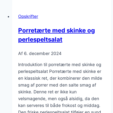
smørrebrød
og
Opskrifter
parmesan
Porretærte med skinke og
perlespeltsalat
Af
6. december 2024
Introduktion til porretærte med skinke og
perlespeltsalat Porretærte med skinke er
en klassisk ret, der kombinerer den milde
smag af porrer med den salte smag af
skinke. Denne ret er ikke kun
velsmagende, men også alsidig, da den
kan serveres til både frokost og middag.
Den friske perlespeltsalat tilføjer en sund