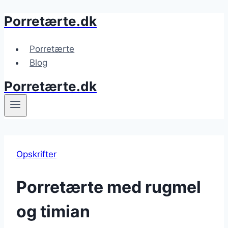
Porretærte.dk
Fortsæt
til
indhold
Porretærte
Blog
Porretærte.dk
Opskrifter
Porretærte med rugmel
og timian