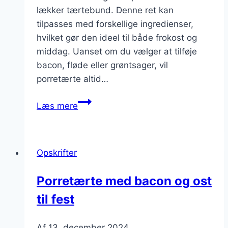
lækker tærtebund. Denne ret kan
tilpasses med forskellige ingredienser,
hvilket gør den ideel til både frokost og
middag. Uanset om du vælger at tilføje
bacon, fløde eller grøntsager, vil
porretærte altid…
Porretærte
Læs mere
opskrift
til
det
Opskrifter
perfekte
måltid
Porretærte med bacon og ost
til fest
Af
13. december 2024