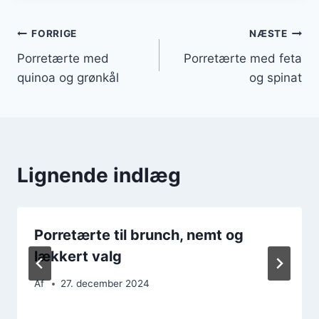
Indlægsnavigation
FORRIGE
NÆSTE
Porretærte med
Porretærte med feta
quinoa og grønkål
og spinat
Lignende indlæg
Porretærte til brunch, nemt og
lækkert valg
Af
27. december 2024