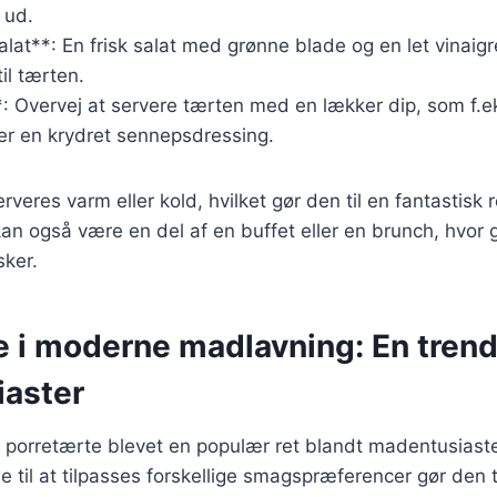
 ud.
lat**: En frisk salat med grønne blade og en let vinaig
il tærten.
**: Overvej at servere tærten med en lækker dip, som f.e
er en krydret sennepsdressing.
veres varm eller kold, hvilket gør den til en fantastisk r
an også være en del af en buffet eller en brunch, hvor
sker.
e i moderne madlavning: En trend
aster
r porretærte blevet en populær ret blandt madentusiast
 til at tilpasses forskellige smagspræferencer gør den til