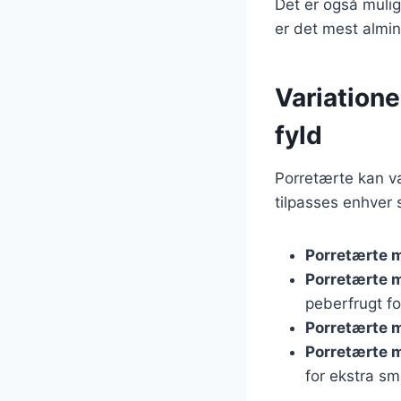
Det er også mulig
er det mest almin
Variatione
fyld
Porretærte kan var
tilpasses enhver 
Porretærte 
Porretærte 
peberfrugt fo
Porretærte 
Porretærte 
for ekstra sm