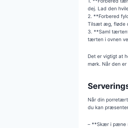
1. **Forbered tær
dej. Lad den hvile
2. **Forbered fyld
Tilsæt æg, fløde 
3. **Saml tærten*
tærten i ovnen ved
Det er vigtigt at 
mørk. Når den er 
Servering
Når din porretærte
du kan præsente
– **Skær i pæne s