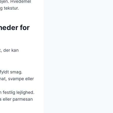
edejen. Hvedemel
g tekstur.
heder for
t, der kan
gfyldt smag.
nat, svampe eller
 festlig lejlighed.
ta eller parmesan