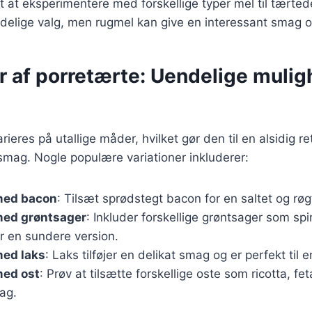
t at eksperimentere med forskellige typer mel til tært
delige valg, men rugmel kan give en interessant smag o
r af porretærte: Uendelige mulig
ieres på utallige måder, hvilket gør den til en alsidig re
smag. Nogle populære variationer inkluderer:
med bacon
: Tilsæt sprødstegt bacon for en saltet og rø
med grøntsager
: Inkluder forskellige grøntsager som spi
r en sundere version.
med laks
: Laks tilføjer en delikat smag og er perfekt til en
med ost
: Prøv at tilsætte forskellige oste som ricotta, fe
ag.