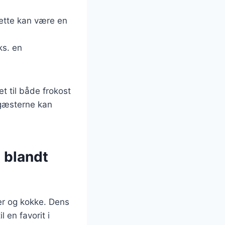
rette kan være en
ks. en
et til både frokost
 gæsterne kan
 blandt
er og kokke. Dens
 en favorit i