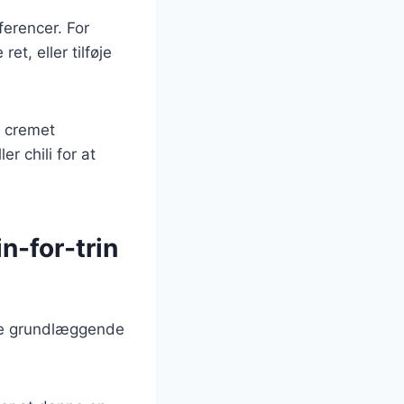
ferencer. For
t, eller tilføje
a cremet
r chili for at
n-for-trin
gle grundlæggende