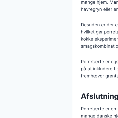
mange hjem. Mang
havregryn eller e
Desuden er der en
hvilket gør porre
kokke eksperiment
smagskombination
Porretærte er og
på at inkludere fl
fremhæver grønts
Afslutning
Porretærte er en 
mange danske hjem