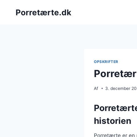
Fortsæt
Porretærte.dk
til
indhold
OPSKRIFTER
Porretær
Af
3. december 2
Porretærte
historien
Porretærte er en 