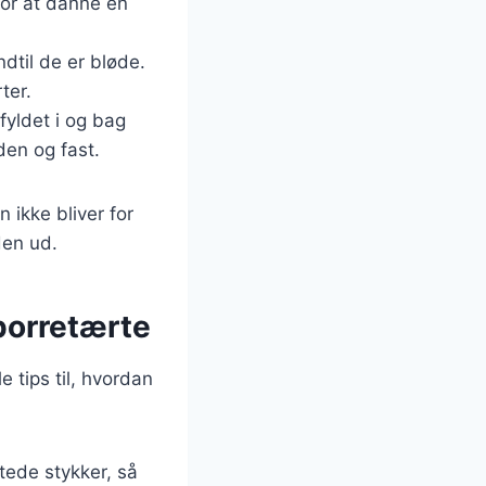
for at danne en
ndtil de er bløde.
ter.
yldet i og bag
den og fast.
 ikke bliver for
den ud.
porretærte
e tips til, hvordan
tede stykker, så