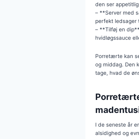
den ser appetitlig
– **Server med sa
perfekt ledsager t
– **Tilføj en dip
hvidløgssauce ell
Porretærte kan ser
og middag. Den k
tage, hvad de øn
Porretært
madentusi
I de seneste år e
alsidighed og evne