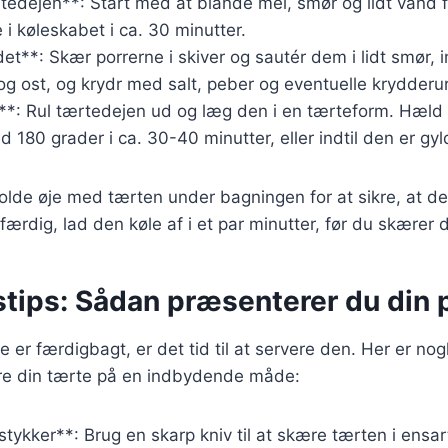
tedejen**: Start med at blande mel, smør og lidt vand 
 i køleskabet i ca. 30 minutter.
et**: Skær porrerne i skiver og sautér dem i lidt smør, i
og ost, og krydr med salt, peber og eventuelle krydderur
*: Rul tærtedejen ud og læg den i en tærteform. Hæld f
 180 grader i ca. 30-40 minutter, eller indtil den er gyl
holde øje med tærten under bagningen for at sikre, at den
færdig, lad den køle af i et par minutter, før du skærer 
stips: Sådan præsenterer du din 
 er færdigbagt, er det tid til at servere den. Her er nogl
re din tærte på en indbydende måde:
tykker**: Brug en skarp kniv til at skære tærten i ensar