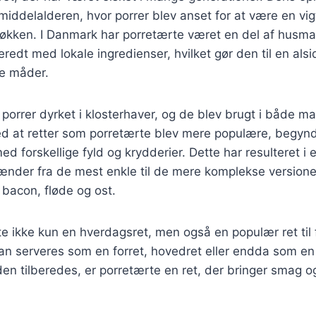
 middelalderen, hvor porrer blev anset for at være en vig
økken. I Danmark har porretærte været en del af husm
beredt med lokale ingredienser, hvilket gør den til en alsi
e måder.
v porrer dyrket i klosterhaver, og de blev brugt i både m
ed at retter som porretærte blev mere populære, begynd
 forskellige fyld og krydderier. Dette har resulteret i e
pænder fra de mest enkle til de mere komplekse versioner
bacon, fløde og ost.
te ikke kun en hverdagsret, men også en populær ret til 
kan serveres som en forret, hovedret eller endda som en
n tilberedes, er porretærte en ret, der bringer smag og 