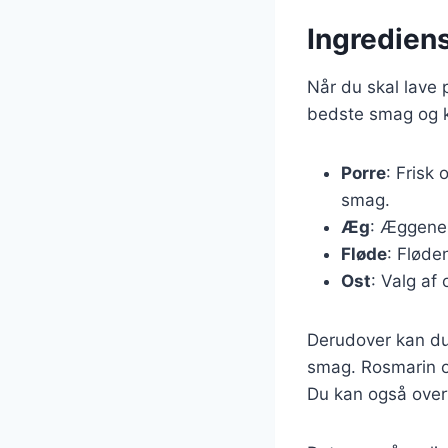
Ingrediens
Når du skal lave 
bedste smag og k
Porre
: Frisk
smag.
Æg
: Æggene 
Fløde
: Fløde
Ost
: Valg af
Derudover kan du t
smag. Rosmarin o
Du kan også overv