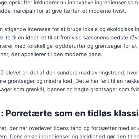
e opskrifter inkluderer nu innovative ingredienser som
ndda marcipan for at give tærten et moderne twist.
 stigende interesse for at bruge lokale og økologiske i
tærte til en ideel ret til at fremvise sæsonens bedste rå
erer med forskellige krydderurter og grøntsager for at
er, der appellerer til den moderne gane.
så blevet en del af den sundere madlavningstrend, hvo
ere grøntsager og mindre kød. Dette har ført til en række
ager som grønkål, bønner og bagte grøntsager som fyl
: Porretærte som en tidløs klass
ret, der har overlevet tidens tand og fortsætter med at v
. Dens enkle ingredienser og alsidighed gør den til en 