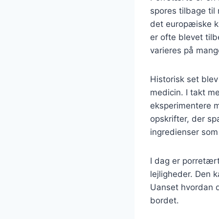
spores tilbage til
det europæiske k
er ofte blevet til
varieres på mang
Historisk set ble
medicin. I takt m
eksperimentere med
opskrifter, der s
ingredienser som 
I dag er porretær
lejligheder. Den 
Uanset hvordan de
bordet.