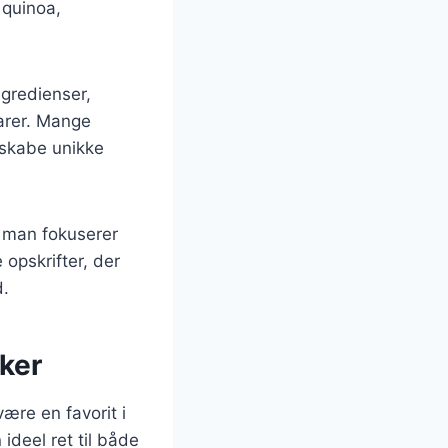
 quinoa,
ngredienser,
varer. Mange
 skabe unikke
r man fokuserer
 opskrifter, der
d.
iker
ære en favorit i
ideel ret til både