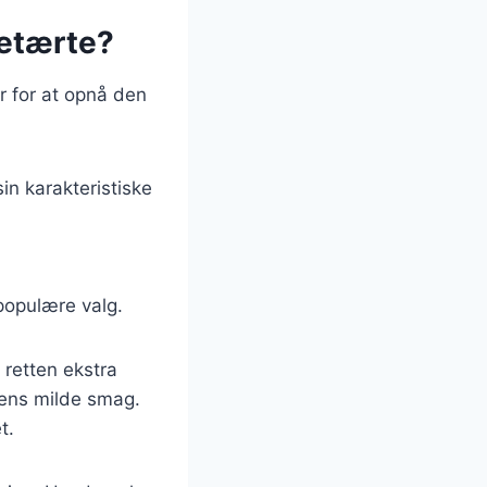
retærte?
er for at opnå den
in karakteristiske
 populære valg.
 retten ekstra
rens milde smag.
t.