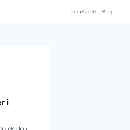
Porretærte
Blog
r i
rindelse kan