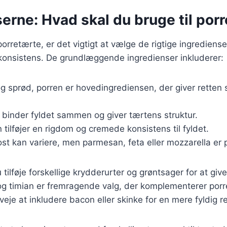
erne: Hvad skal du bruge til por
porretærte, er det vigtigt at vælge de rigtige ingrediens
onsistens. De grundlæggende ingredienser inkluderer:
 og sprød, porren er hovedingrediensen, der giver retten s
binder fyldet sammen og giver tærtens struktur.
n tilføjer en rigdom og cremede konsistens til fyldet.
 ost kan variere, men parmesan, feta eller mozzarella er
ilføje forskellige krydderurter og grøntsager for at give
g timian er fremragende valg, der komplementerer por
eje at inkludere bacon eller skinke for en mere fyldig re