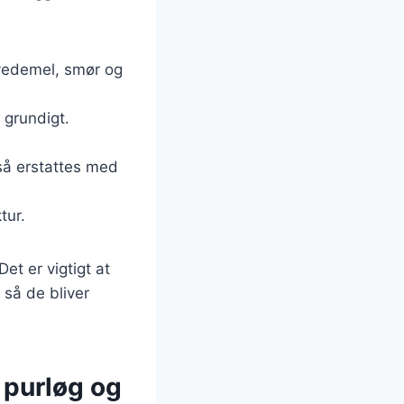
hvedemel, smør og
 grundigt.
så erstattes med
tur.
t er vigtigt at
 så de bliver
 purløg og