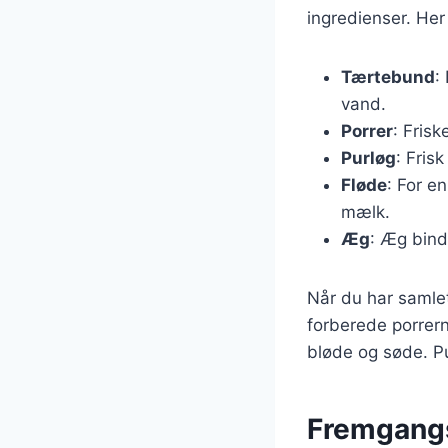
ingredienser. Her
Tærtebund
:
vand.
Porrer
: Frisk
Purløg
: Frisk
Fløde
: For e
mælk.
Æg
: Æg bind
Når du har samlet
forberede porrern
bløde og søde. Pur
Fremgangs