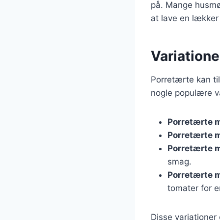
på. Mange husmødr
at lave en lækker 
Variatione
Porretærte kan ti
nogle populære va
Porretærte 
Porretærte 
Porretærte 
smag.
Porretærte 
tomater for e
Disse variationer