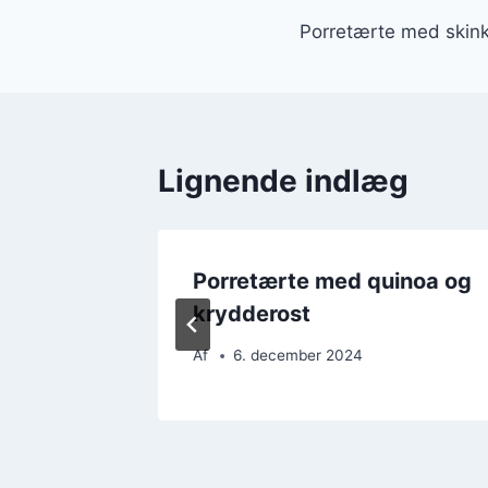
Indlægsnavi
Porretærte med skink
Lignende indlæg
gmel
Porretærte med quinoa og
krydderost
Af
6. december 2024