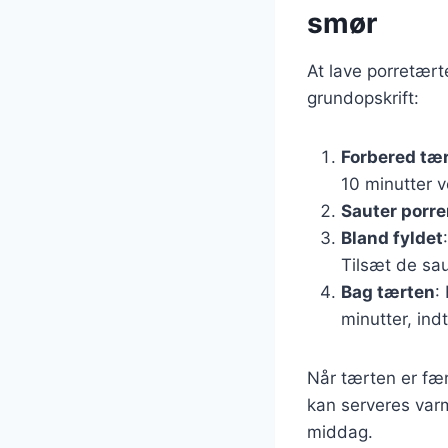
smør
At lave porretærte
grundopskrift:
Forbered tæ
10 minutter v
Sauter porre
Bland fyldet
Tilsæt de sau
Bag tærten
:
minutter, indt
Når tærten er fær
kan serveres varm
middag.