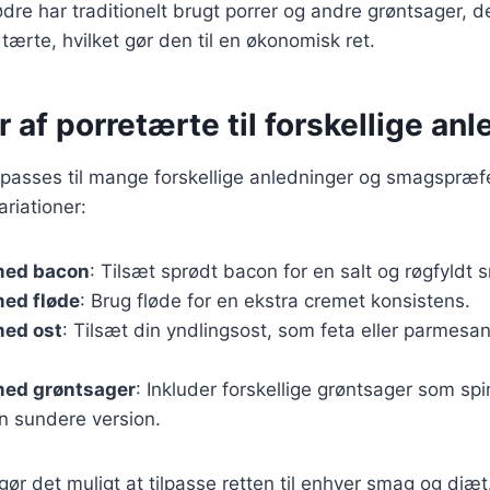
e har traditionelt brugt porrer og andre grøntsager, der v
tærte, hvilket gør den til en økonomisk ret.
r af porretærte til forskellige an
lpasses til mange forskellige anledninger og smagspræf
riationer:
med bacon
: Tilsæt sprødt bacon for en salt og røgfyldt 
med fløde
: Brug fløde for en ekstra cremet konsistens.
med ost
: Tilsæt din yndlingsost, som feta eller parmesan
med grøntsager
: Inkluder forskellige grøntsager som spi
n sundere version.
 gør det muligt at tilpasse retten til enhver smag og di