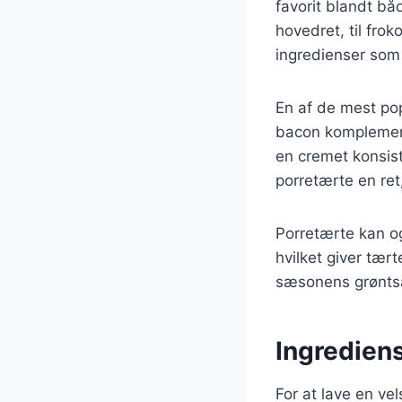
favorit blandt b
hovedret, til frok
ingredienser som 
En af de mest po
bacon komplemente
en cremet konsist
porretærte en ret
Porretærte kan og
hvilket giver tært
sæsonens grøntsa
Ingrediens
For at lave en v