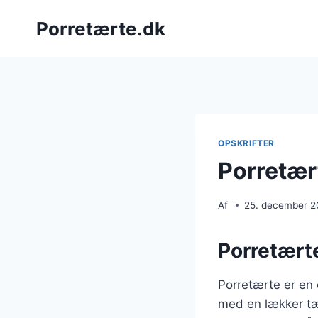
Fortsæt
Porretærte.dk
til
indhold
OPSKRIFTER
Porretær
Af
25. december 
Porretærte
Porretærte er en 
med en lækker tær