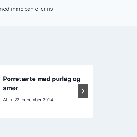
med marcipan eller ris
Porretærte med purløg og
Porretæ
smør
perfek
Af
22. december 2024
Af
8. d