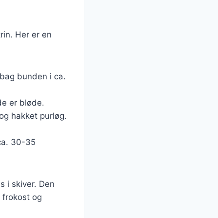
rin. Her er en
rbag bunden i ca.
de er bløde.
og hakket purløg.
ca. 30-35
s i skiver. Den
 frokost og