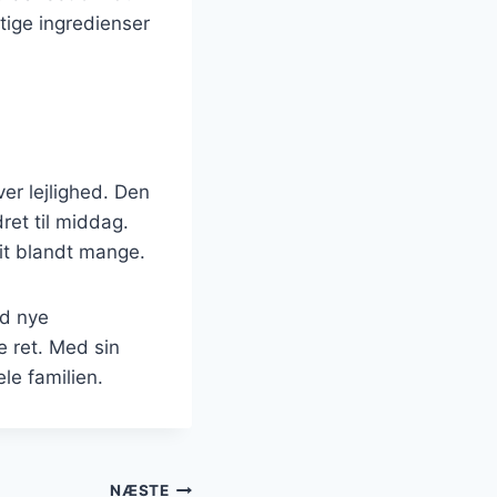
gtige ingredienser
ver lejlighed. Den
ret til middag.
rit blandt mange.
ed nye
e ret. Med sin
le familien.
NÆSTE