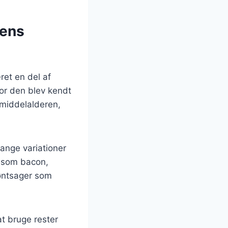
dens
ret en del af
vor den blev kendt
 middelalderen,
mange variationer
r som bacon,
røntsager som
t bruge rester