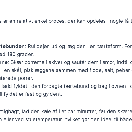
 er en relativt enkel proces, der kan opdeles i nogle få t
rtebunden
: Rul dejen ud og læg den i en tærteform. Fo
ed 180 grader.
rne
: Skær porrerne i skiver og sautér dem i smør, indtil 
: I en skål, pisk æggene sammen med fløde, salt, peber 
terede porrer.
 Hæld fyldet i den forbagte tærtebund og bag i ovnen i 
il fyldet er fast og gyldent.
digbagt, lad den køle af i et par minutter, før den skære
 eller ved stuetemperatur, hvilket gør den ideel til både