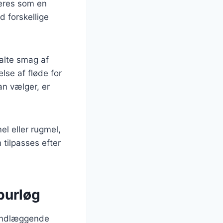
veres som en
d forskellige
alte smag af
lse af fløde for
an vælger, er
l eller rugmel,
 tilpasses efter
purløg
rundlæggende