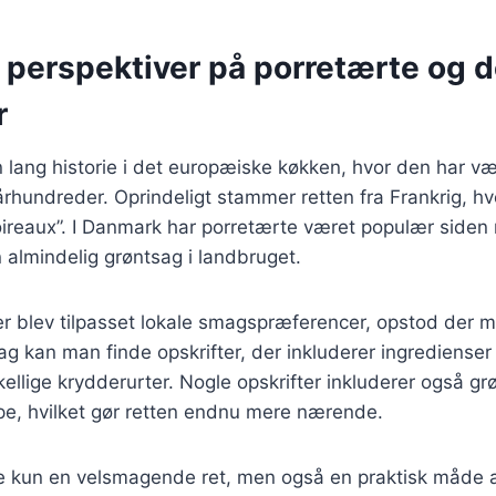
e perspektiver på porretærte og 
r
 lang historie i det europæiske køkken, hvor den har væ
århundreder. Oprindeligt stammer retten fra Frankrig, h
oireaux”. I Danmark har porretærte været populær siden
n almindelig grøntsag i landbruget.
ter blev tilpasset lokale smagspræferencer, opstod der 
dag kan man finde opskrifter, der inkluderer ingrediense
skellige krydderurter. Nogle opskrifter inkluderer også g
pe, hvilket gør retten endnu mere nærende.
ke kun en velsmagende ret, men også en praktisk måde a