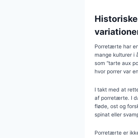
Historisk
variatione
Porretærte har en
mange kulturer i 
som “tarte aux p
hvor porrer var e
I takt med at ret
af porretærte. I 
fløde, ost og for
spinat eller svam
Porretærte er ik