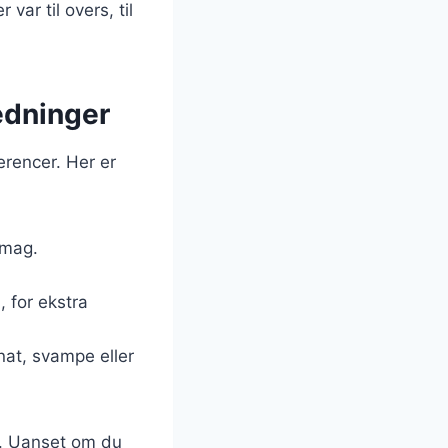
ar til overs, til
ledninger
erencer. Her er
smag.
, for ekstra
nat, svampe eller
æt. Uanset om du