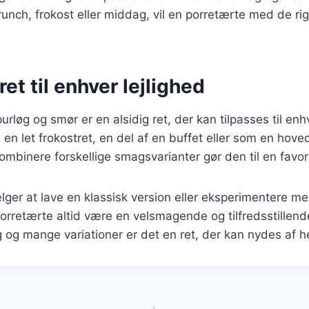
brunch, frokost eller middag, vil en porretærte med de ri
ret til enhver lejlighed
rløg og smør er en alsidig ret, der kan tilpasses til enh
en let frokostret, en del af en buffet eller som en hoved
kombinere forskellige smagsvarianter gør den til en favo
ger at lave en klassisk version eller eksperimentere m
 porretærte altid være en velsmagende og tilfredsstillend
g og mange variationer er det en ret, der kan nydes af he