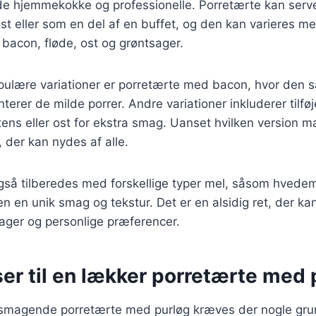
åde hjemmekokke og professionelle. Porretærte kan ser
ost eller som en del af en buffet, og den kan varieres me
bacon, fløde, ost og grøntsager.
pulære variationer er porretærte med bacon, hvor den s
rer de milde porrer. Andre variationer inkluderer tilføje
ens eller ost for ekstra smag. Uanset hvilken version m
, der kan nydes af alle.
så tilberedes med forskellige typer mel, såsom hvedeme
en en unik smag og tekstur. Det er en alsidig ret, der kan
ger og personlige præferencer.
er til en lækker porretærte med 
elsmagende porretærte med purløg kræves der nogle g