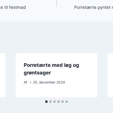
gation
e til festmad
Porretærte pyntet 
Porretærte med løg og
grøntsager
Af
25. december 2024