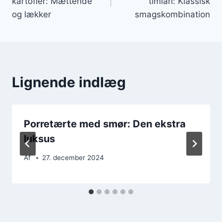
kartofler: Mættende
timian: Klassisk
og lækker
smagskombination
Lignende indlæg
Porretærte med smør: Den ekstra
luksus
Af
27. december 2024