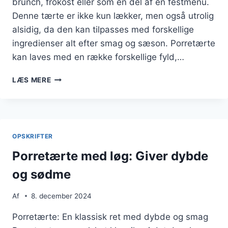
brunch, frokost eller som en del af en festmenu.
Denne tærte er ikke kun lækker, men også utrolig
alsidig, da den kan tilpasses med forskellige
ingredienser alt efter smag og sæson. Porretærte
kan laves med en række forskellige fyld,…
PORRETÆRTE
LÆS MERE
TIL
BRUNCH
ELLER
FEST
OPSKRIFTER
Porretærte med løg: Giver dybde
og sødme
Af
8. december 2024
Porretærte: En klassisk ret med dybde og smag