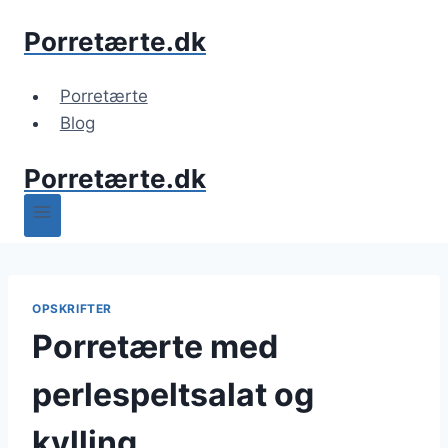
Fortsæt
Porretærte.dk
til
indhold
Porretærte
Blog
Porretærte.dk
OPSKRIFTER
Porretærte med
perlespeltsalat og
kylling