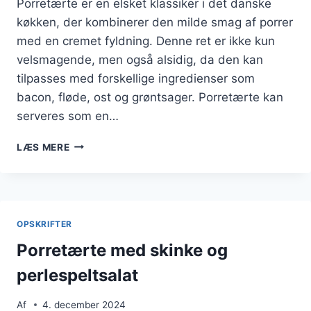
Porretærte er en elsket klassiker i det danske
køkken, der kombinerer den milde smag af porrer
med en cremet fyldning. Denne ret er ikke kun
velsmagende, men også alsidig, da den kan
tilpasses med forskellige ingredienser som
bacon, fløde, ost og grøntsager. Porretærte kan
serveres som en…
PORRETÆRTE
LÆS MERE
MED
LØG:
GIVER
DYBDE
OG
OPSKRIFTER
SØDME
Porretærte med skinke og
perlespeltsalat
Af
4. december 2024