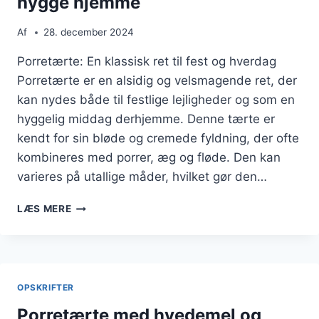
hygge hjemme
Af
28. december 2024
Porretærte: En klassisk ret til fest og hverdag
Porretærte er en alsidig og velsmagende ret, der
kan nydes både til festlige lejligheder og som en
hyggelig middag derhjemme. Denne tærte er
kendt for sin bløde og cremede fyldning, der ofte
kombineres med porrer, æg og fløde. Den kan
varieres på utallige måder, hvilket gør den…
PORRETÆRTE
LÆS MERE
TIL
FESTLIGHEDER
ELLER
HYGGE
HJEMME
OPSKRIFTER
Porretærte med hvedemel og