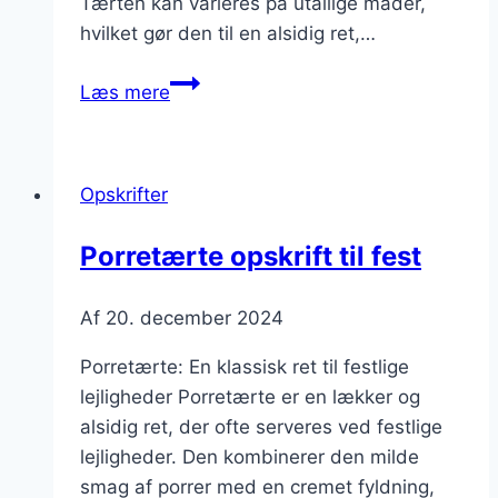
Tærten kan varieres på utallige måder,
hvilket gør den til en alsidig ret,…
Porretærte
Læs mere
opskrift
på
rugmelbund
Opskrifter
Porretærte opskrift til fest
Af
20. december 2024
Porretærte: En klassisk ret til festlige
lejligheder Porretærte er en lækker og
alsidig ret, der ofte serveres ved festlige
lejligheder. Den kombinerer den milde
smag af porrer med en cremet fyldning,