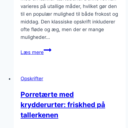
varieres på utallige måder, hvilket gør den
til en populær mulighed til både frokost og
middag. Den klassiske opskrift inkluderer
ofte fløde og æg, men der er mange
muligheder…
Porretærte
Læs mere
med
bacon
og
Opskrifter
fløde
Porretærte med
krydderurter: friskhed på
tallerkenen