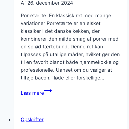
Af
26. december 2024
Porretærte: En klassisk ret med mange
variationer Porretærte er en elsket
klassiker i det danske køkken, der
kombinerer den milde smag af porrer med
en sprød tærtebund. Denne ret kan
tilpasses på utallige måder, hvilket gør den
til en favorit blandt både hjemmekokke og
professionelle. Uanset om du vælger at
tilføje bacon, fløde eller forskellige…
Porretærte
Læs mere
med
krydderurter:
friskhed
Opskrifter
på
tallerkenen