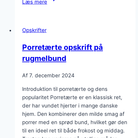
Læs mere
med
parmesan
og
Opskrifter
grøntsager
til
Porretærte opskrift på
sund
rugmelbund
snack
Af
7. december 2024
Introduktion til porretærte og dens
popularitet Porretærte er en klassisk ret,
der har vundet hjerter i mange danske
hjem. Den kombinerer den milde smag af
porrer med en sprød bund, hvilket gør den
til en ideel ret til både frokost og middag.