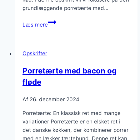
grundlæggende porretærte med…
Porretærte
Læs mere
opskrift
med
ost
Opskrifter
Porretærte med bacon og
fløde
Af
26. december 2024
Porretærte: En klassisk ret med mange
variationer Porretærte er en elsket ret i
det danske køkken, der kombinerer porrer
med en lækker tærtebund. Denne ret kan