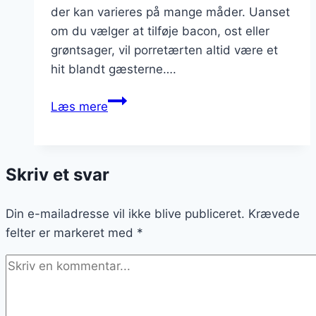
der kan varieres på mange måder. Uanset
om du vælger at tilføje bacon, ost eller
grøntsager, vil porretærten altid være et
hit blandt gæsterne….
Porretærte
Læs mere
opskrift
til
fest
Skriv et svar
Din e-mailadresse vil ikke blive publiceret.
Krævede
felter er markeret med
*