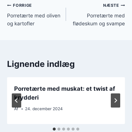
Indlægsnavigation
FORRIGE
NÆSTE
Porretærte med oliven
Porretærte med
og kartofler
flødeskum og svampe
Lignende indlæg
Porretærte med muskat: et twist af
krydderi
Af
24. december 2024