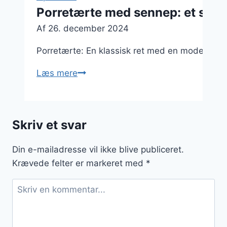
Porretærte med sennep: et spicy 
Af
26. december 2024
Porretærte: En klassisk ret med en moderne vri
Porretærte
Læs mere
med
sennep:
et
Skriv et svar
spicy
twist
Din e-mailadresse vil ikke blive publiceret.
du
Krævede felter er markeret med
*
vil
elske