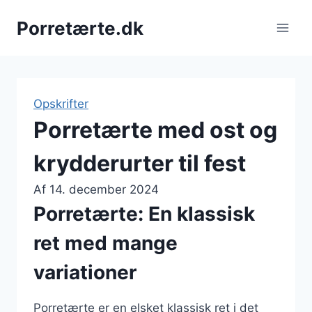
Fortsæt
Porretærte.dk
til
indhold
Opskrifter
Porretærte med ost og
krydderurter til fest
Af
14. december 2024
Porretærte: En klassisk
ret med mange
variationer
Porretærte er en elsket klassisk ret i det