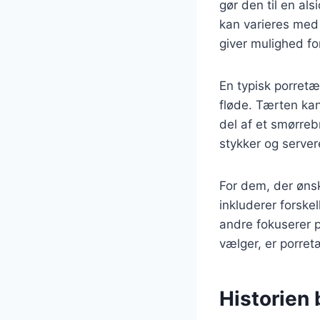
gør den til en als
kan varieres med 
giver mulighed for
En typisk porretæ
fløde. Tærten kan
del af et smørreb
stykker og serve
For dem, der ønsk
inkluderer forskel
andre fokuserer p
vælger, er porretæ
Historien 