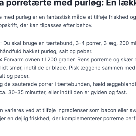
å porretærte med purløg: En lækk
e med purløg er en fantastisk måde at tilføje friskhed og
pskrift, der kan tilpasses efter behov.
r
: Du skal bruge en tærtebund, 3-4 porrer, 3 æg, 200 ml
 håndfuld hakket purløg, salt og peber.
e
: Forvarm ovnen til 200 grader. Rens porrerne og skær d
lidt smør, indtil de er bløde. Pisk æggene sammen med 
alt og peber.
g de sauterede porrer i tærtebunden, hæld æggeblandi
ca. 30-35 minutter, eller indtil den er gylden og fast.
n varieres ved at tilføje ingredienser som bacon eller s
øjer en dejlig friskhed, der komplementerer porrerne perf