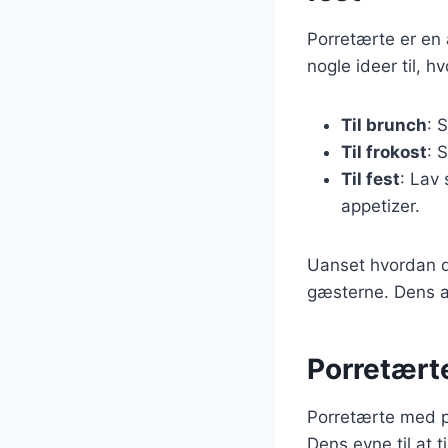
Porretærte er en 
nogle ideer til, 
Til brunch
: 
Til frokost
: 
Til fest
: Lav
appetizer.
Uanset hvordan du
gæsterne. Dens als
Porretærte
Porretærte med pu
Dens evne til at 