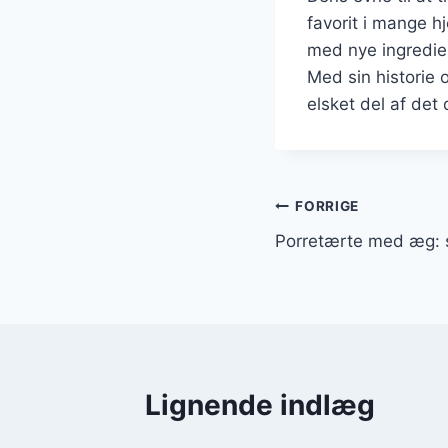
favorit i mange h
med nye ingredien
Med sin historie 
elsket del af det
Indlægsnavi
FORRIGE
Porretærte med æg:
Lignende indlæg