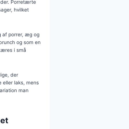
heder. Porretærte
ager, hvilket
 af porrer, æg og
e brunch og som en
kæres i små
ige, der
e eller laks, mens
variation man
tet