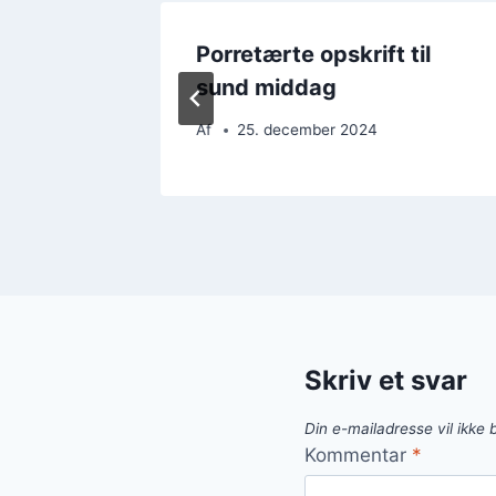
con og
Porretærte opskrift til
sund middag
Af
25. december 2024
Skriv et svar
Din e-mailadresse vil ikke b
Kommentar
*