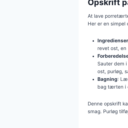
Opskrift p
At lave porretært
Her er en simpel o
Ingrediense
revet ost, en
Forberedels
Sauter dem i 
ost, purløg, s
Bagning
: Læ
bag tærten i 
Denne opskrift ka
smag. Purløg tilf