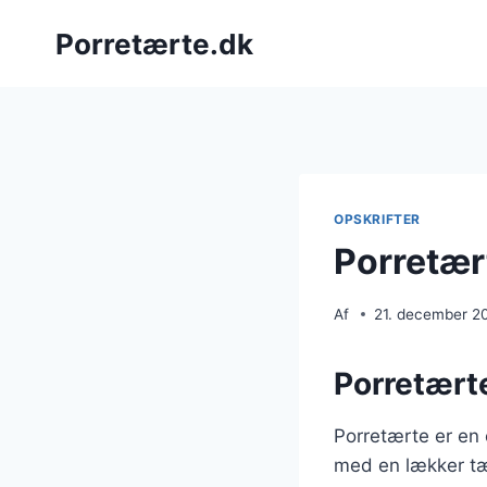
Fortsæt
Porretærte.dk
til
indhold
OPSKRIFTER
Porretær
Af
21. december 2
Porretærte
Porretærte er en 
med en lækker tæ