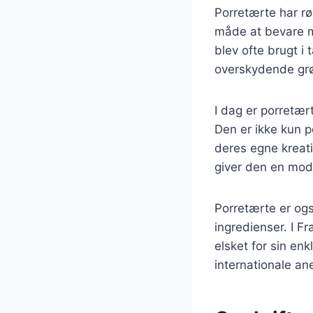
Porretærte har rø
måde at bevare ma
blev ofte brugt i
overskydende grøn
I dag er porretær
Den er ikke kun p
deres egne kreati
giver den en mod
Porretærte er ogs
ingredienser. I F
elsket for sin en
internationale ane