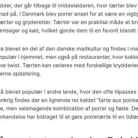
dder, der går tilbage til middelalderen, hvor tærter ble
d på. I Danmark blev porrer anset for at være en vigti
 tærter og gryderetter. Tærter var en praktisk måde at b
tsager og kød, hvilket gjorde dem til en favorit bland
te blevet en del af den danske madkultur og findes i ma
opulær i hjemmet, men også på restauranter, hvor kokke o
ve twist. Tærten kan varieres med forskellige krydderier 
erne opdatering.
å blevet populær i andre lande, hvor den ofte tilpasses 
rankrig findes der en lignende ret kaldet “tarte aux poire
kle, men velsmagende kombination af porrer og fløde. D
rkendelse har bidraget til at gøre porretærte til en tidløs