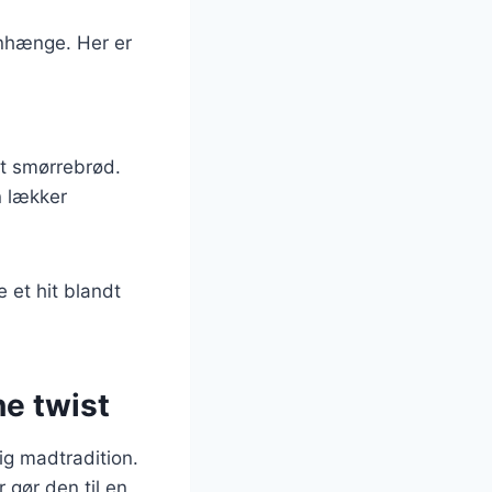
enhænge. Her er
et smørrebrød.
n lækker
 et hit blandt
ne twist
ig madtradition.
 gør den til en