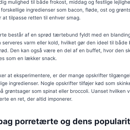
idig mulighed til både frokost, middag og festlige lejlig
forskellige ingredienser som bacon, fløde, ost og grønts
 at tilpasse retten til enhver smag.
rte består af en sprød tærtebund fyldt med en blanding
 serveres varm eller kold, hvilket gør den ideel til båd
rød. Den kan også være en del af en buffet, hvor den s
res som en lækker snack.
er at eksperimentere, er der mange opskrifter tilgængel
lige ingredienser. Nogle opskrifter tilføjer kød som skink
å grøntsager som spinat eller broccoli. Uanset hvilken 
rte en ret, der altid imponerer.
bag porretærte og dens populari