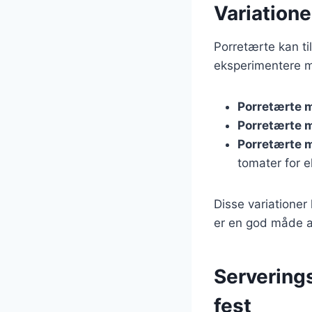
Variatione
Porretærte kan til
eksperimentere m
Porretærte 
Porretærte 
Porretærte 
tomater for e
Disse variationer
er en god måde at
Serverings
fest