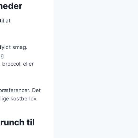
gheder
il at
gfyldt smag.
ag.
 broccoli eller
 præferencer. Det
llige kostbehov.
runch til