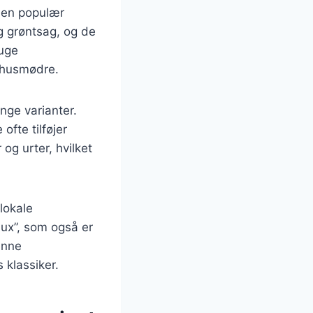
v en populær
g grøntsag, og de
ruge
t husmødre.
nge varianter.
fte tilføjer
og urter, hvilket
lokale
aux”, som også er
enne
 klassiker.