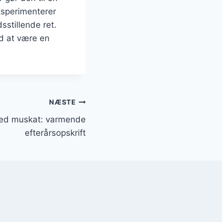
ksperimenterer
sstillende ret.
ed at være en
NÆSTE
ed muskat: varmende
efterårsopskrift