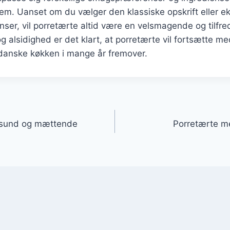
jem. Uanset om du vælger den klassiske opskrift eller e
ser, vil porretærte altid være en velsmagende og tilfred
og alsidighed er det klart, at porretærte vil fortsætte m
 danske køkken i mange år fremover.
gation
 sund og mættende
Porretærte m