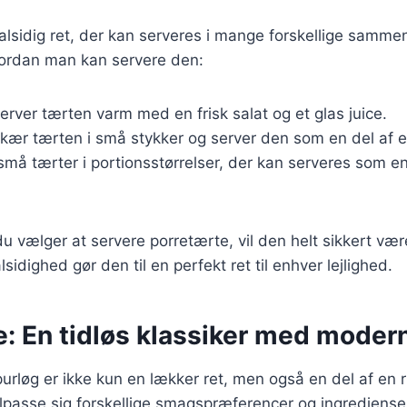
alsidig ret, der kan serveres i mange forskellige samm
hvordan man kan servere den:
Server tærten varm med en frisk salat og et glas juice.
Skær tærten i små stykker og server den som en del af 
 små tærter i portionsstørrelser, der kan serveres som e
 vælger at servere porretærte, vil den helt sikkert være
idighed gør den til en perfekt ret til enhver lejlighed.
: En tidløs klassiker med moder
rløg er ikke kun en lækker ret, men også en del af en r
tilpasse sig forskellige smagspræferencer og ingredienser