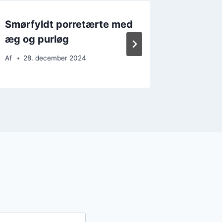
Smørfyldt porretærte med
Porret
æg og purløg
smør fy
Af
28. december 2024
Af
12. 