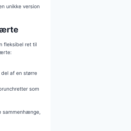
en unikke version
tærte
fleksibel ret til
tærte:
del af en større
brunchretter som
lige sammenhænge,