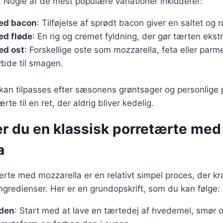
n. Nogle af de mest populære variationer inkluderer:
ed bacon
: Tilføjelse af sprødt bacon giver en saltet og 
ed fløde
: En rig og cremet fyldning, der gør tærten ekst
ed ost
: Forskellige oste som mozzarella, feta eller par
dybde til smagen.
 kan tilpasses efter sæsonens grøntsager og personlige
rte til en ret, der aldrig bliver kedelig.
er du en klassisk porretærte med
a
ærte med mozzarella er en relativt simpel proces, der k
gredienser. Her er en grundopskrift, som du kan følge:
den
: Start med at lave en tærtedej af hvedemel, smør 