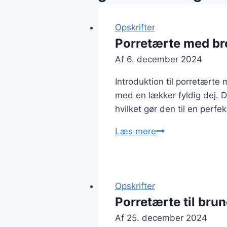
Opskrifter
Porretærte med br
Af
6. december 2024
Introduktion til porretærte
med en lækker fyldig dej. D
hvilket gør den til en perf
Porretærte
Læs mere
med
broccoli
og
bacon
Opskrifter
Porretærte til brun
Af
25. december 2024