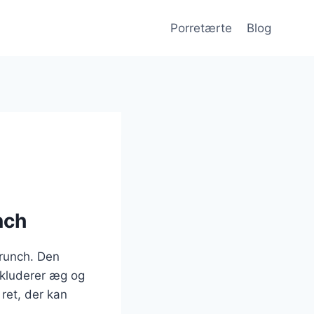
Porretærte
Blog
nch
brunch. Den
nkluderer æg og
 ret, der kan