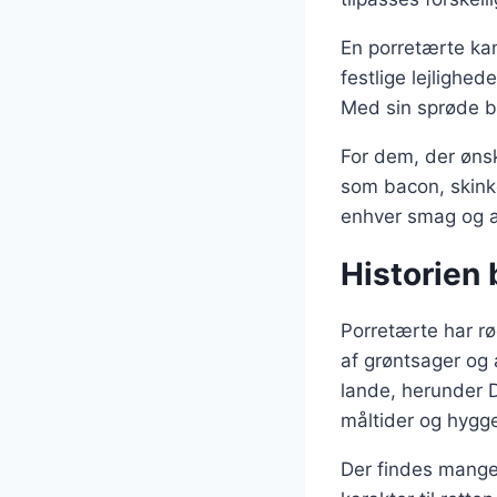
En porretærte kan
festlige lejlighe
Med sin sprøde b
For dem, der ønsk
som bacon, skinke
enhver smag og a
Historien 
Porretærte har rø
af grøntsager og 
lande, herunder 
måltider og hygg
Der findes mange