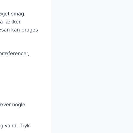
røget smag.
ra lækker.
mesan kan bruges
 præferencer,
ræver nogle
og vand. Tryk