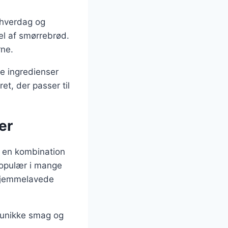
e hverdag og
del af smørrebrød.
rne.
ge ingredienser
et, der passer til
er
d en kombination
populær i mange
 hjemmelavede
s unikke smag og