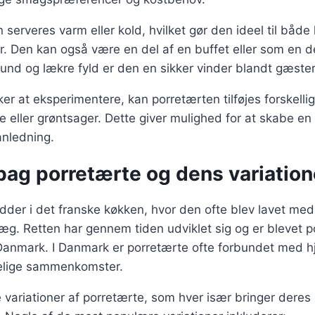
 serveres varm eller kold, hvilket gør den ideel til båd
der. Den kan også være en del af en buffet eller som en 
und og lækre fyld er den en sikker vinder blandt gæste
er at eksperimentere, kan porretærten tilføjes forskelli
 eller grøntsager. Dette giver mulighed for at skabe en r
nledning.
bag porretærte og dens variation
dder i det franske køkken, hvor den ofte blev lavet me
æg. Retten har gennem tiden udviklet sig og er blevet 
Danmark. I Danmark er porretærte ofte forbundet med
elige sammenkomster.
 variationer af porretærte, som hver især bringer dere