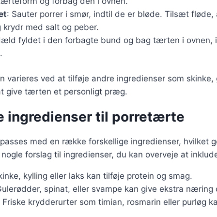
tærteform og forbag den i ovnen.
et
: Sauter porrer i smør, indtil de er bløde. Tilsæt fløde
 krydr med salt og peber.
Hæld fyldet i den forbagte bund og bag tærten i ovnen, i
.
n varieres ved at tilføje andre ingredienser som skinke, 
at give tærten et personligt præg.
e ingredienser til porretærte
lpasses med en række forskellige ingredienser, hvilket gø
r nogle forslag til ingredienser, du kan overveje at inklud
inke, kylling eller laks kan tilføje protein og smag.
Gulerødder, spinat, eller svampe kan give ekstra næring 
: Friske krydderurter som timian, rosmarin eller purløg k