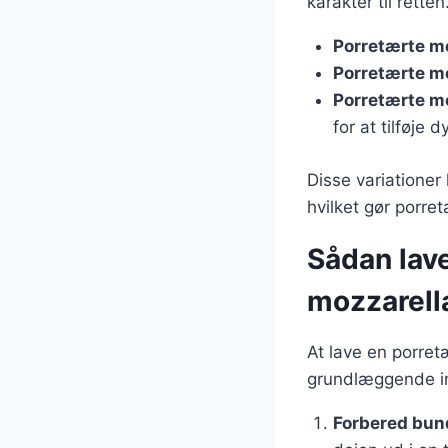
karakter til rette
Porretærte m
Porretærte m
Porretærte m
for at tilføje 
Disse variationer
hvilket gør porretæ
Sådan lav
mozzarell
At lave en porret
grundlæggende in
Forbered bun