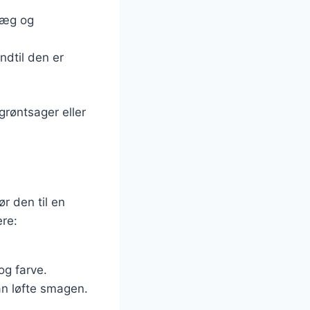
, æg og
ndtil den er
grøntsager eller
r den til en
ere:
og farve.
an løfte smagen.