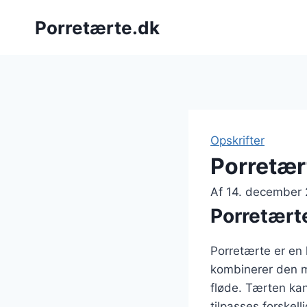
Fortsæt
Porretærte.dk
til
indhold
Opskrifter
Porretær
Af
14. december
Porretærte
Porretærte er en 
kombinerer den m
fløde. Tærten kan 
tilpasses forske