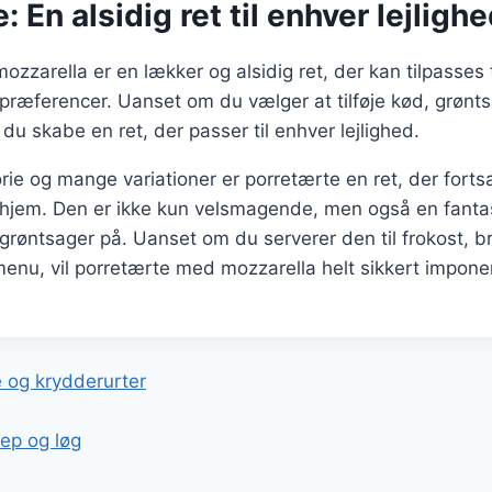
: En alsidig ret til enhver lejligh
zzarella er en lækker og alsidig ret, der kan tilpasses 
præferencer. Uanset om du vælger at tilføje kød, grønts
du skabe en ret, der passer til enhver lejlighed.
orie og mange variationer er porretærte en ret, der fortsa
hjem. Den er ikke kun velsmagende, men også en fanta
røntsager på. Uanset om du serverer den til frokost, b
menu, vil porretærte med mozzarella helt sikkert impone
gation
 og krydderurter
ep og løg