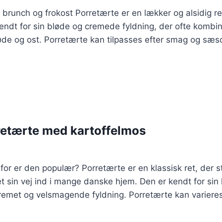
il brunch og frokost Porretærte er en lækker og alsidig r
endt for sin bløde og cremede fyldning, der ofte kombi
de og ost. Porretærte kan tilpasses efter smag og sæson
retærte med kartoffelmos
or er den populær? Porretærte er en klassisk ret, der 
sin vej ind i mange danske hjem. Den er kendt for sin 
cremet og velsmagende fyldning. Porretærte kan varie