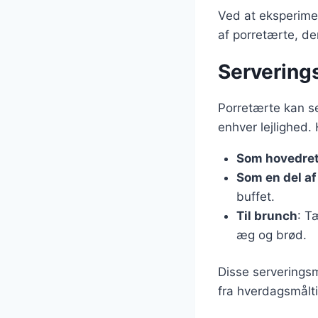
Ved at eksperime
af porretærte, de
Serverings
Porretærte kan ser
enhver lejlighed.
Som hovedre
Som en del af
buffet.
Til brunch
: T
æg og brød.
Disse serverings
fra hverdagsmåltid