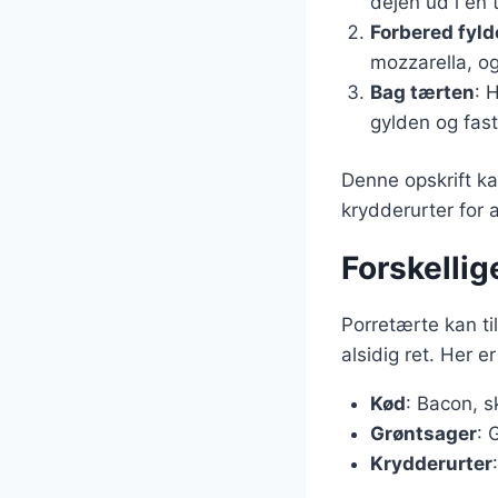
dejen ud i en 
Forbered fyld
mozzarella, og
Bag tærten
: 
gylden og fast
Denne opskrift ka
krydderurter for 
Forskellig
Porretærte kan ti
alsidig ret. Her e
Kød
: Bacon, sk
Grøntsager
: 
Krydderurter