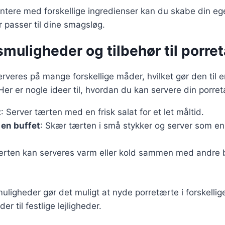
ntere med forskellige ingredienser kan du skabe din eg
r passer til dine smagsløg.
muligheder og tilbehør til porre
veres på mange forskellige måder, hvilket gør den til en 
 Her er nogle ideer til, hvordan du kan servere din porre
t
: Server tærten med en frisk salat for et let måltid.
 en buffet
: Skær tærten i små stykker og server som en 
ærten kan serveres varm eller kold sammen med andre 
muligheder gør det muligt at nyde porretærte i forskel
er til festlige lejligheder.