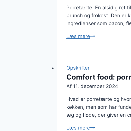
Porretærte: En alsidig ret t
brunch og frokost. Den er k
ingredienser som bacon, flø
Porretærte
Læs mere
til
brunch
eller
frokost
Opskrifter
Comfort food: por
Af
11. december 2024
Hvad er porretærte og hvorf
køkken, men som har fundet 
æg og fløde, der giver en 
Comfort
Læs mere