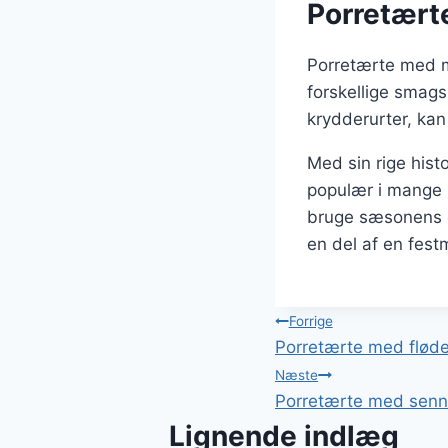
Porretærte
Porretærte med mo
forskellige smags
krydderurter, kan 
Med sin rige hist
populær i mange 
bruge sæsonens g
en del af en fest
Indlægsnavi
Forrige
Porretærte med fløde
Næste
Porretærte med senn
Lignende indlæg