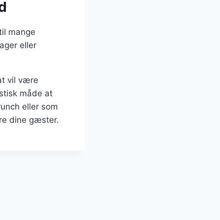
ed
til mange
ager eller
t vil være
stisk måde at
runch eller som
re dine gæster.