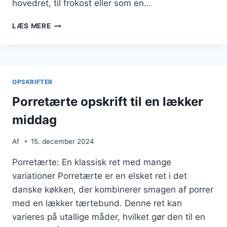
hovedret, til frokost eller som en…
PORRETÆRTE
LÆS MERE
MED
ÆG:
SUND
OG
VELSMAGENDE
OPSKRIFTER
Porretærte opskrift til en lækker
middag
Af
15. december 2024
Porretærte: En klassisk ret med mange
variationer Porretærte er en elsket ret i det
danske køkken, der kombinerer smagen af porrer
med en lækker tærtebund. Denne ret kan
varieres på utallige måder, hvilket gør den til en