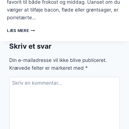
favorit til både frokost og middag. Uanset om du
vælger at tilføje bacon, fløde eller grøntsager, er
porretærte…
PORRETÆRTE
LÆS MERE
OPSKRIFT
TIL
Skriv et svar
EN
LÆKKER
MIDDAG
Din e-mailadresse vil ikke blive publiceret.
Krævede felter er markeret med
*