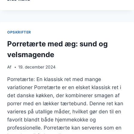
MED
SKINKE
DER
GIVER
ET
OPSKRIFTER
FESTLIGT
TOUCH
Porretærte med æg: sund og
velsmagende
Af
19. december 2024
Porretærte: En klassisk ret med mange
variationer Porretærte er en elsket klassisk ret i
det danske køkken, der kombinerer smagen af
porrer med en lækker tærtebund. Denne ret kan
varieres på utallige måder, hvilket gør den til en
favorit blandt både hjemmekokke og
professionelle. Porretærte kan serveres som en