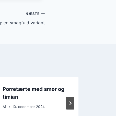
NÆSTE
: en smagfuld variant
Porretærte med smør og
Porret
timian
et spicy
Af
10. december 2024
Af
26. 