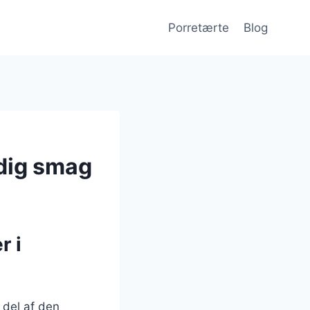
Porretærte
Blog
ldig smag
r i
 del af den