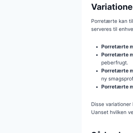
Variatione
Porretærte kan til
serveres til enhve
Porretærte 
Porretærte 
peberfrugt.
Porretærte 
ny smagsprofi
Porretærte m
Disse variationer
Uanset hvilken ver