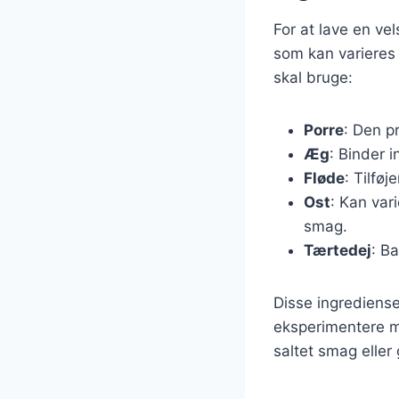
For at lave en v
som kan varieres 
skal bruge:
Porre
: Den p
Æg
: Binder 
Fløde
: Tilføj
Ost
: Kan var
smag.
Tærtedej
: B
Disse ingrediens
eksperimentere me
saltet smag eller