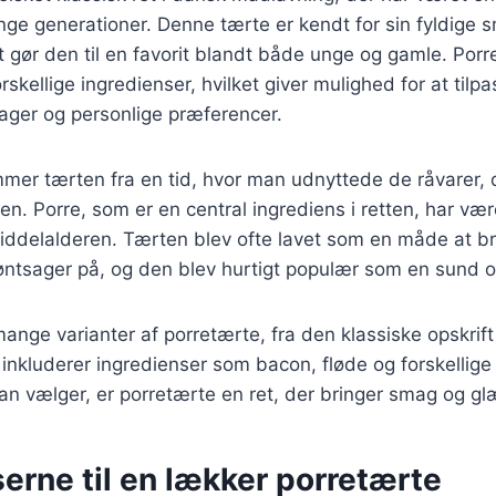
ge generationer. Denne tærte er kendt for sin fyldige 
et gør den til en favorit blandt både unge og gamle. Por
skellige ingredienser, hvilket giver mulighed for at tilpas
ger og personlige præferencer.
mmer tærten fra en tid, hvor man udnyttede de råvarer, 
en. Porre, som er en central ingrediens i retten, har vær
ddelalderen. Tærten blev ofte lavet som en måde at b
ntsager på, og den blev hurtigt populær som en sund 
mange varianter af porretærte, fra den klassiske opskrif
r inkluderer ingredienser som bacon, fløde og forskellig
an vælger, er porretærte en ret, der bringer smag og glæ
erne til en lækker porretærte