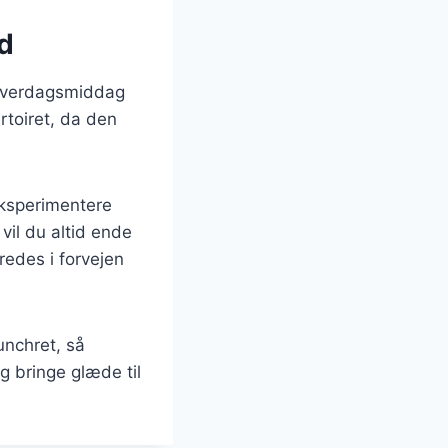
ed
l hverdagsmiddag
ertoiret, da den
eksperimentere
il du altid ende
redes i forvejen
unchret, så
g bringe glæde til