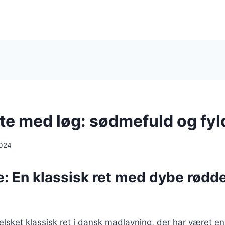
te med løg: sødmefuld og fy
2024
: En klassisk ret med dybe rødde
elsket klassisk ret i dansk madlavning, der har været en