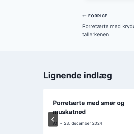
Indlægsnavi
FORRIGE
Porretærte med krydd
tallerkenen
Lignende indlæg
ta og
Porretærte med smør og
muskatnød
Af
23. december 2024