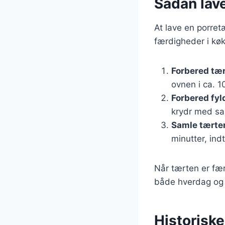
Sådan lave
At lave en porret
færdigheder i køkk
Forbered tæ
ovnen i ca. 1
Forbered fyl
krydr med sal
Samle tærte
minutter, indt
Når tærten er fær
både hverdag og f
Historisk