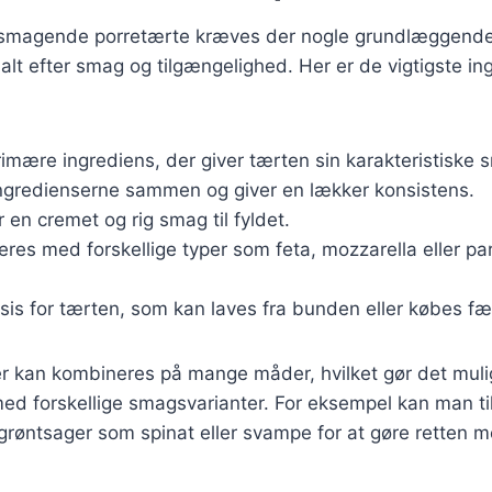
elsmagende porretærte kræves der nogle grundlæggende
alt efter smag og tilgængelighed. Her er de vigtigste in
rimære ingrediens, der giver tærten sin karakteristiske 
ingredienserne sammen og giver en lækker konsistens.
er en cremet og rig smag til fyldet.
ieres med forskellige typer som feta, mozzarella eller p
asis for tærten, som kan laves fra bunden eller købes fæ
er kan kombineres på mange måder, hvilket gør det muli
d forskellige smagsvarianter. For eksempel kan man til
 grøntsager som spinat eller svampe for at gøre retten me