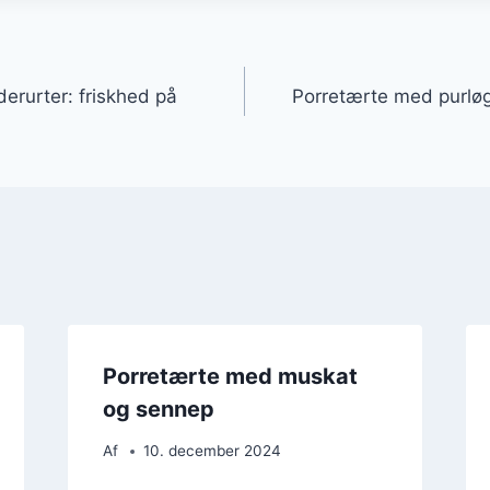
gation
erurter: friskhed på
Porretærte med purløg
Porretærte med muskat
og sennep
Af
10. december 2024