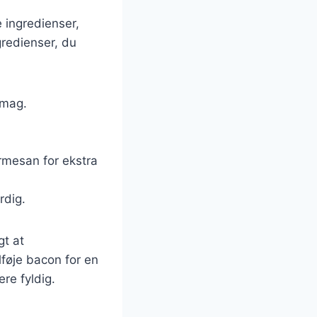
 ingredienser,
gredienser, du
smag.
armesan for ekstra
rdig.
gt at
føje bacon for en
re fyldig.