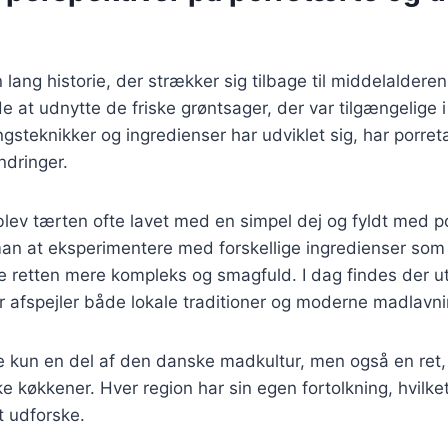
 lang historie, der strækker sig tilbage til middelaldere
 at udnytte de friske grøntsager, der var tilgængelige i 
steknikker og ingredienser har udviklet sig, har porre
dringer.
 blev tærten ofte lavet med en simpel dej og fyldt med 
an at eksperimentere med forskellige ingredienser som 
de retten mere kompleks og smagfuld. I dag findes der uta
er afspejler både lokale traditioner og moderne madlavn
e kun en del af den danske madkultur, men også en ret, 
køkkener. Hver region har sin egen fortolkning, hvilket
 udforske.