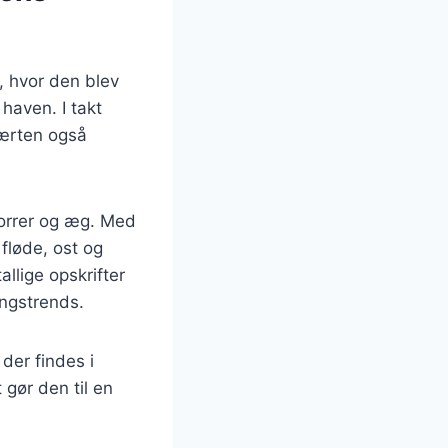
n, hvor den blev
haven. I takt
tærten også
porrer og æg. Med
fløde, ost og
llige opskrifter
ingstrends.
der findes i
 gør den til en