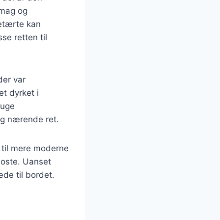
smag og
retærte kan
se retten til
der var
et dyrket i
ruge
og nærende ret.
t til mere moderne
e oste. Uanset
de til bordet.