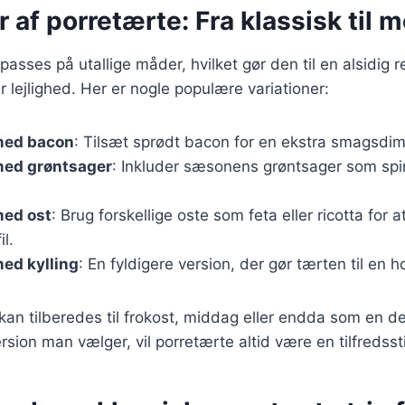
r af porretærte: Fra klassisk til
passes på utallige måder, hvilket gør den til en alsidig r
r lejlighed. Her er nogle populære variationer:
med bacon
: Tilsæt sprødt bacon for en ekstra smagsdi
med grøntsager
: Inkluder sæsonens grøntsager som spin
med ost
: Brug forskellige oste som feta eller ricotta for 
l.
ed kylling
: En fyldigere version, der gør tærten til en h
 kan tilberedes til frokost, middag eller endda som en de
sion man vælger, vil porretærte altid være en tilfredssti