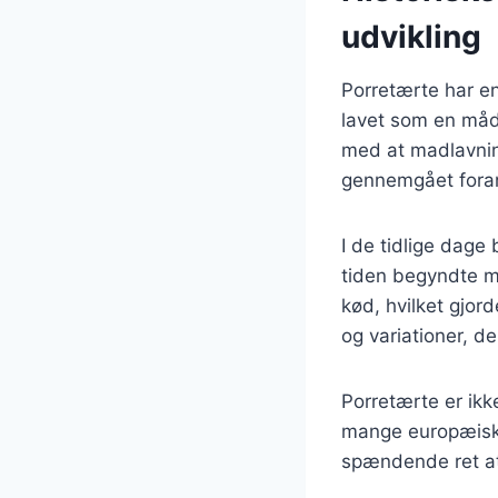
udvikling
Porretærte har en
lavet som en måde
med at madlavning
gennemgået foran
I de tidlige dage
tiden begyndte m
kød, hvilket gjor
og variationer, d
Porretærte er ikk
mange europæiske 
spændende ret at