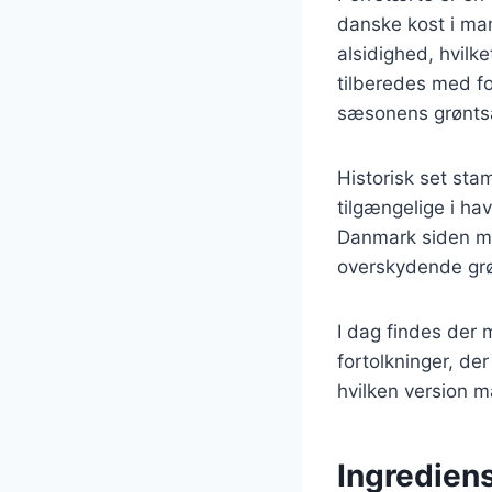
danske kost i man
alsidighed, hvilk
tilberedes med for
sæsonens grøntsa
Historisk set sta
tilgængelige i hav
Danmark siden mi
overskydende grø
I dag findes der 
fortolkninger, de
hvilken version m
Ingrediens