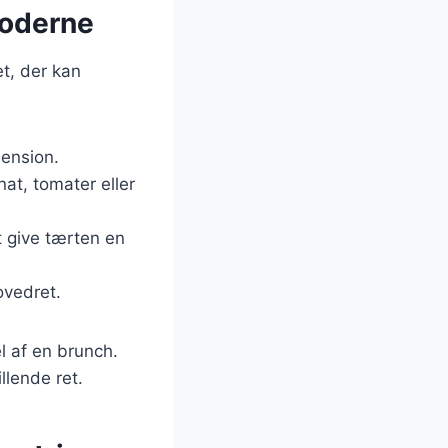
 moderne
et, der kan
mension.
at, tomater eller
at give tærten en
ovedret.
l af en brunch.
llende ret.