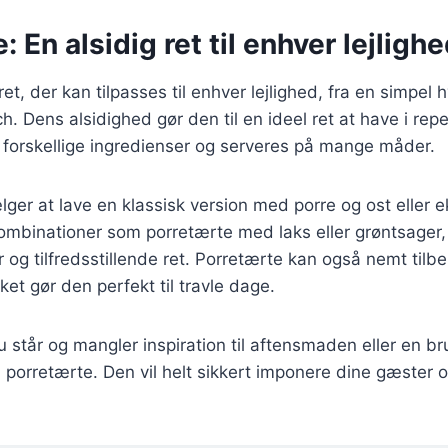
: En alsidig ret til enhver lejligh
ret, der kan tilpasses til enhver lejlighed, fra en simpe
nch. Dens alsidighed gør den til en ideel ret at have i rep
 forskellige ingredienser og serveres på mange måder.
er at lave en klassisk version med porre og ost eller 
binationer som porretærte med laks eller grøntsager, v
og tilfredsstillende ret. Porretærte kan også nemt tilbe
ket gør den perfekt til travle dage.
står og mangler inspiration til aftensmaden eller en br
n porretærte. Den vil helt sikkert imponere dine gæster o