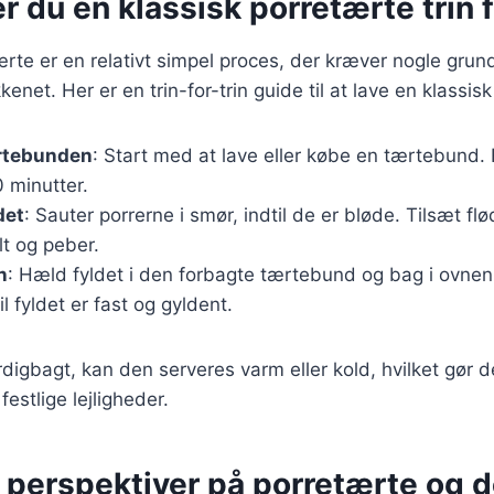
r du en klassisk porretærte trin f
ærte er en relativt simpel proces, der kræver nogle gr
enet. Her er en trin-for-trin guide til at lave en klassis
rtebunden
: Start med at lave eller købe en tærtebund.
0 minutter.
det
: Sauter porrerne i smør, indtil de er bløde. Tilsæt fl
t og peber.
n
: Hæld fyldet i den forbagte tærtebund og bag i ovnen
il fyldet er fast og gyldent.
digbagt, kan den serveres varm eller kold, hvilket gør de
estlige lejligheder.
e perspektiver på porretærte og 