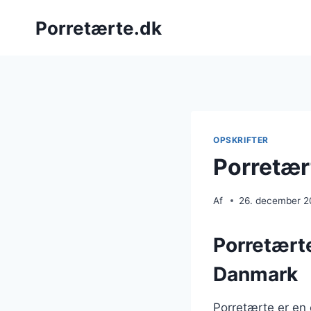
Fortsæt
Porretærte.dk
til
indhold
OPSKRIFTER
Porretær
Af
26. december 
Porretærte
Danmark
Porretærte er en 