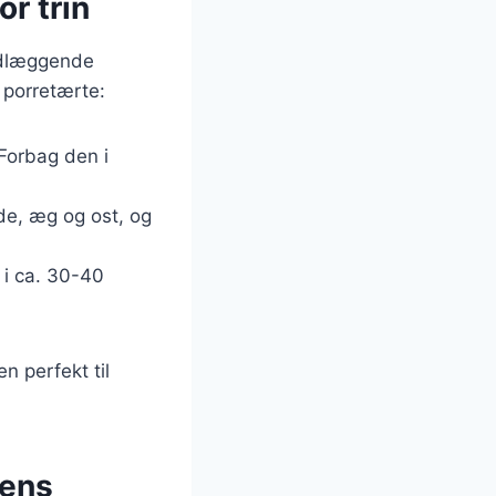
or trin
undlæggende
k porretærte:
 Forbag den i
øde, æg og ost, og
 i ca. 30-40
n perfekt til
dens