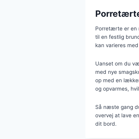
Porretærte
Porretærte er en 
til en festlig bru
kan varieres med
Uanset om du vælg
med nye smagskom
op med en lækker 
og opvarmes, hvil
Så næste gang du 
overvej at lave e
dit bord.