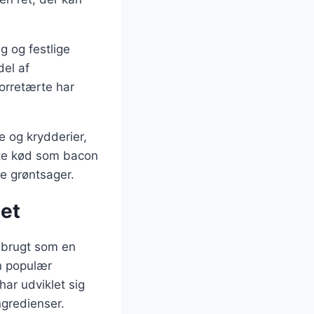
g og festlige
del af
orretærte har
e og krydderier,
tte kød som bacon
ge grøntsager.
tet
v brugt som en
n populær
har udviklet sig
ngredienser.