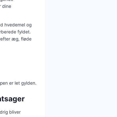
r dine
med hvedemel og
rberede fyldet.
refter æg, fløde
ppen er let gylden.
øntsager
drig bliver