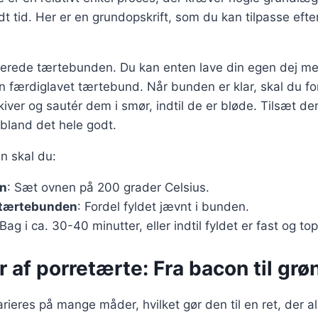
dt tid. Her er en grundopskrift, som du kan tilpasse efte
rberede tærtebunden. Du kan enten lave din egen dej 
n færdiglavet tærtebund. Når bunden er klar, skal du fo
kiver og sautér dem i smør, indtil de er bløde. Tilsæt de
 bland det hele godt.
n skal du:
n
: Sæt ovnen på 200 grader Celsius.
i tærtebunden
: Fordel fyldet jævnt i bunden.
 Bag i ca. 30-40 minutter, eller indtil fyldet er fast og to
r af porretærte: Fra bacon til gr
rieres på mange måder, hvilket gør den til en ret, der al