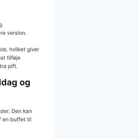
g.
re version.
te, hvilket giver
 tilføje
ra pift.
iddag og
heder. Den kan
 en buffet til