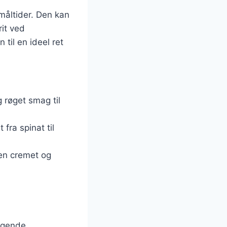
måltider. Den kan
it ved
til en ideel ret
g røget smag til
 fra spinat til
 en cremet og
æggende