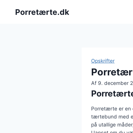
Fortsæt
Porretærte.dk
til
indhold
Opskrifter
Porretær
Af
9. december 
Porretærte
Porretærte er en 
tærtebund med en 
på utallige måder
Uanset om du vælg