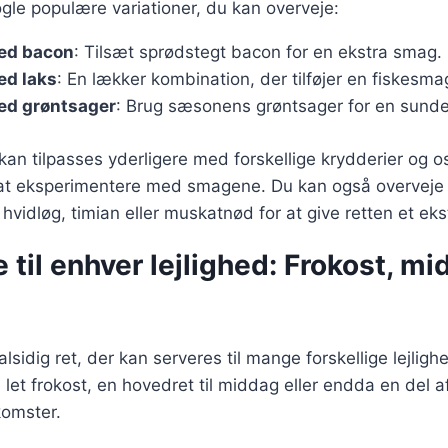
ogle populære variationer, du kan overveje:
ed bacon
: Tilsæt sprødstegt bacon for en ekstra smag.
ed laks
: En lækker kombination, der tilføjer en fiskesma
ed grøntsager
: Brug sæsonens grøntsager for en sunde
kan tilpasses yderligere med forskellige krydderier og os
at eksperimentere med smagene. Du kan også overveje at
vidløg, timian eller muskatnød for at give retten et ekst
 til enhver lejlighed: Frokost, m
lsidig ret, der kan serveres til mange forskellige lejlig
let frokost, en hovedret til middag eller endda en del af
omster.