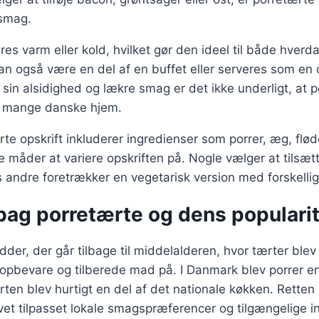
 smag.
es varm eller kold, hvilket gør den ideel til både hverda
kan også være en del af en buffet eller serveres som en 
in alsidighed og lækre smag er det ikke underligt, at p
 i mange danske hjem.
rte opskrift inkluderer ingredienser som porrer, æg, flød
 måder at variere opskriften på. Nogle vælger at tilsæ
s andre foretrækker en vegetarisk version med forskelli
bag porretærte og dens populari
dder, der går tilbage til middelalderen, hvor tærter ble
 opbevare og tilberede mad på. I Danmark blev porrer e
rten blev hurtigt en del af det nationale køkken. Retten 
evet tilpasset lokale smagspræferencer og tilgængelige i