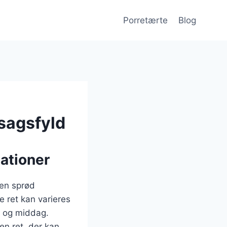
Porretærte
Blog
tsagsfyld
ationer
 en sprød
 ret kan varieres
st og middag.
en ret, der kan