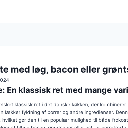
te med løg, bacon eller grøn
2024
: En klassisk ret med mange vari
elsket klassisk ret i det danske køkken, der kombinerer
lækker fyldning af porrer og andre ingredienser. Denne
, hvilket gør den til en populær mulighed til både froko
er at tilføje bacon, grøntsager eller ost, er porretærte 