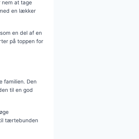
r nem at tage
n med en lækker
 som en del af en
ter på toppen for
e familien. Den
den til en god
 øge
til tærtebunden