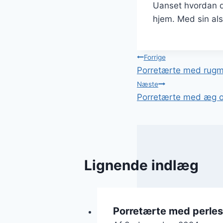
Uanset hvordan du 
hjem. Med sin als
Indlægsnavi
Forrige
Porretærte med rugme
Næste
Porretærte med æg o
Lignende indlæg
Porretærte med perles