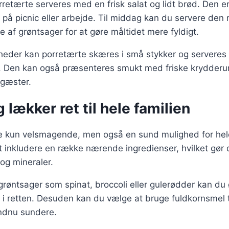
orretærte serveres med en frisk salat og lidt brød. Den e
 på picnic eller arbejde. Til middag kan du servere de
e af grøntsager for at gøre måltidet mere fyldigt.
igheder kan porretærte skæres i små stykker og serveres
t. Den kan også præsenteres smukt med friske krydderur
 gæster.
 lækker ret til hele familien
ke kun velsmagende, men også en sund mulighed for hel
 at inkludere en række nærende ingredienser, hvilket gør 
r og mineraler.
grøntsager som spinat, broccoli eller gulerødder kan du
 i retten. Desuden kan du vælge at bruge fuldkornsmel 
endnu sundere.