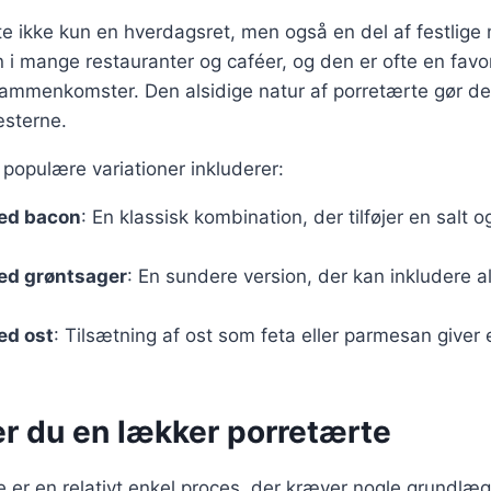
te ikke kun en hverdagsret, men også en del af festlige 
i mange restauranter og caféer, og den er ofte en favor
sammenkomster. Den alsidige natur af porretærte gør den 
æsterne.
populære variationer inkluderer:
ed bacon
: En klassisk kombination, der tilføjer en salt o
ed grøntsager
: En sundere version, der kan inkludere alt
ed ost
: Tilsætning af ost som feta eller parmesan giver
er du en lækker porretærte
e er en relativt enkel proces, der kræver nogle grundl