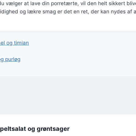
vælger at lave din porretærte, vil den helt sikkert blive 
idighed og lækre smag er det en ret, der kan nydes af al
gation
l og timian
g purløg
peltsalat og grøntsager