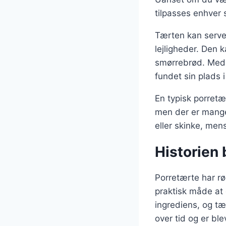
tilpasses enhver
Tærten kan server
lejligheder. Den 
smørrebrød. Med s
fundet sin plads
En typisk porretæ
men der er mange
eller skinke, men
Historien 
Porretærte har rø
praktisk måde at
ingrediens, og tæ
over tid og er bl