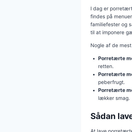
I dag er porretær
findes på menuen 
familiefester og 
til at imponere g
Nogle af de mest 
Porretærte m
retten.
Porretærte m
peberfrugt.
Porretærte m
lækker smag.
Sådan lav
At lave porretært