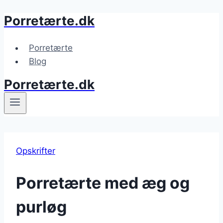
Porretærte.dk
Fortsæt
til
indhold
Porretærte
Blog
Porretærte.dk
Opskrifter
Porretærte med æg og
purløg