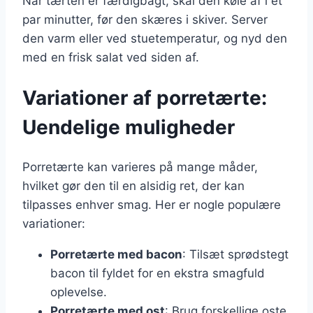
Når tærten er færdigbagt, skal den køle af i et
par minutter, før den skæres i skiver. Server
den varm eller ved stuetemperatur, og nyd den
med en frisk salat ved siden af.
Variationer af porretærte:
Uendelige muligheder
Porretærte kan varieres på mange måder,
hvilket gør den til en alsidig ret, der kan
tilpasses enhver smag. Her er nogle populære
variationer:
Porretærte med bacon
: Tilsæt sprødstegt
bacon til fyldet for en ekstra smagfuld
oplevelse.
Porretærte med ost
: Brug forskellige oste