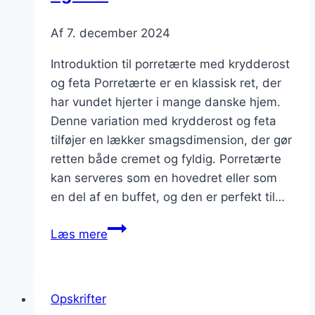
Af
7. december 2024
Introduktion til porretærte med krydderost
og feta Porretærte er en klassisk ret, der
har vundet hjerter i mange danske hjem.
Denne variation med krydderost og feta
tilføjer en lækker smagsdimension, der gør
retten både cremet og fyldig. Porretærte
kan serveres som en hovedret eller som
en del af en buffet, og den er perfekt til…
Porretærte
Læs mere
med
krydderost
og
Opskrifter
feta