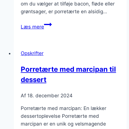
om du vælger at tilføje bacon, fløde eller
grøntsager, er porretærte en alsidig…
Porretærte
Læs mere
til
frokost:
nem
Opskrifter
at
lave
Porretærte med marcipan til
hjemme
dessert
Af
18. december 2024
Porretærte med marcipan: En lækker
dessertoplevelse Porretærte med
marcipan er en unik og velsmagende