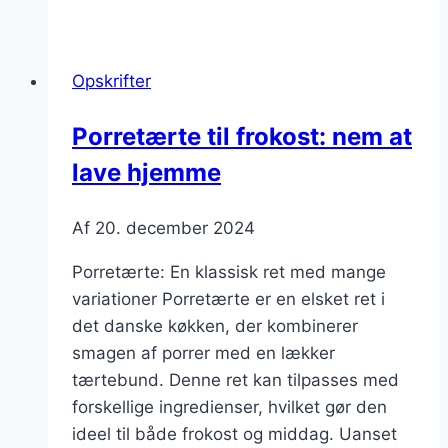
med
løg
og
Opskrifter
grøntsager
Porretærte til frokost: nem at
lave hjemme
Af
20. december 2024
Porretærte: En klassisk ret med mange
variationer Porretærte er en elsket ret i
det danske køkken, der kombinerer
smagen af porrer med en lækker
tærtebund. Denne ret kan tilpasses med
forskellige ingredienser, hvilket gør den
ideel til både frokost og middag. Uanset