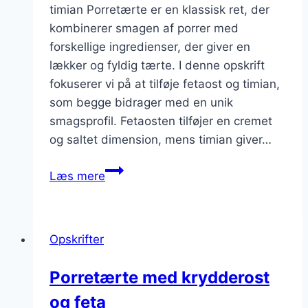
timian Porretærte er en klassisk ret, der
kombinerer smagen af porrer med
forskellige ingredienser, der giver en
lækker og fyldig tærte. I denne opskrift
fokuserer vi på at tilføje fetaost og timian,
som begge bidrager med en unik
smagsprofil. Fetaosten tilføjer en cremet
og saltet dimension, mens timian giver…
Porretærte
Læs mere
med
fetaost
og
Opskrifter
timian
Porretærte med krydderost
og feta