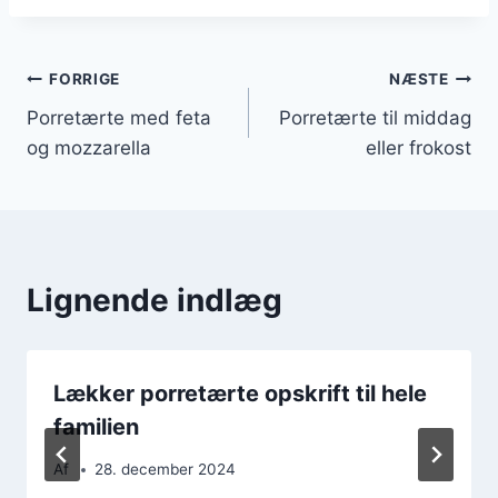
Indlægsnavigation
FORRIGE
NÆSTE
Porretærte med feta
Porretærte til middag
og mozzarella
eller frokost
Lignende indlæg
Lækker porretærte opskrift til hele
familien
Af
28. december 2024