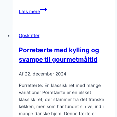
Porretærte
Læs mere
med
krydderurter
og
Opskrifter
kartofler
Porretærte med kylling og
svampe til gourmetmåltid
Af
22. december 2024
Porretærte: En klassisk ret med mange
variationer Porretærte er en elsket
klassisk ret, der stammer fra det franske
køkken, men som har fundet sin vej ind i
mange danske hjem. Denne tærte er