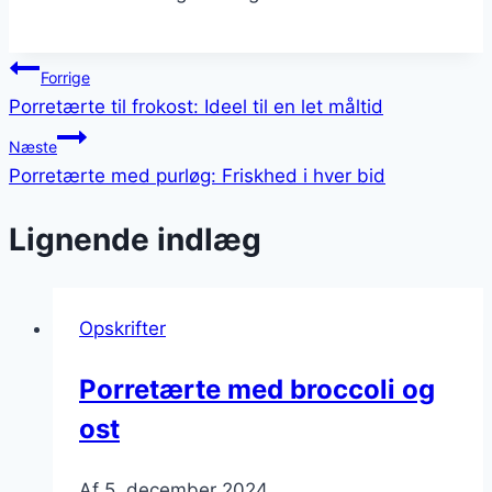
Indlægsnavigation
Forrige
Porretærte til frokost: Ideel til en let måltid
Næste
Porretærte med purløg: Friskhed i hver bid
Lignende indlæg
Opskrifter
Porretærte med broccoli og
ost
Af
5. december 2024