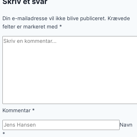
Skriv et svar
og
smagfuld
Din e-mailadresse vil ikke blive publiceret.
Krævede
felter er markeret med
*
Kommentar
*
Navn
*