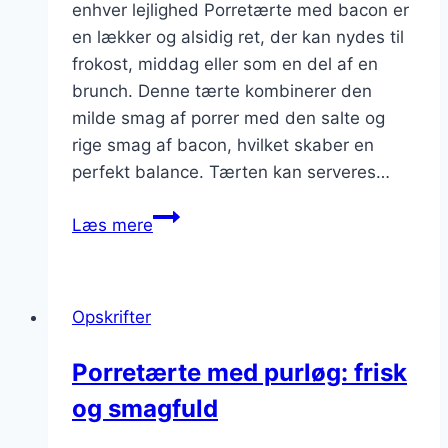
enhver lejlighed Porretærte med bacon er
en lækker og alsidig ret, der kan nydes til
frokost, middag eller som en del af en
brunch. Denne tærte kombinerer den
milde smag af porrer med den salte og
rige smag af bacon, hvilket skaber en
perfekt balance. Tærten kan serveres…
Porretærte
Læs mere
med
bacon:
en
Opskrifter
lækker
opskrift
Porretærte med purløg: frisk
og smagfuld