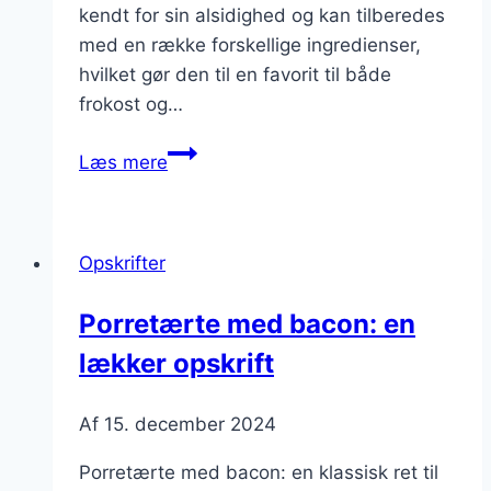
kendt for sin alsidighed og kan tilberedes
med en række forskellige ingredienser,
hvilket gør den til en favorit til både
frokost og…
Porretærte
Læs mere
med
kylling
og
Opskrifter
svampe
til
Porretærte med bacon: en
gourmetmåltid
lækker opskrift
Af
15. december 2024
Porretærte med bacon: en klassisk ret til