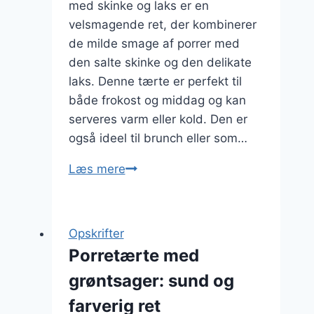
med skinke og laks er en
velsmagende ret, der kombinerer
de milde smage af porrer med
den salte skinke og den delikate
laks. Denne tærte er perfekt til
både frokost og middag og kan
serveres varm eller kold. Den er
også ideel til brunch eller som…
Porretærte
Læs mere
med
skinke
og
Opskrifter
laks
Porretærte med
grøntsager: sund og
farverig ret