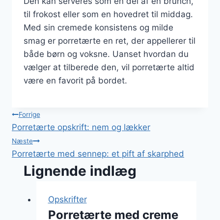
Den kan serveres som en del af en brunch,
til frokost eller som en hovedret til middag.
Med sin cremede konsistens og milde
smag er porretærte en ret, der appellerer til
både børn og voksne. Uanset hvordan du
vælger at tilberede den, vil porretærte altid
være en favorit på bordet.
Indlægsnavigation
Forrige
Porretærte opskrift: nem og lækker
Næste
Porretærte med sennep: et pift af skarphed
Lignende indlæg
Opskrifter
Porretærte med creme