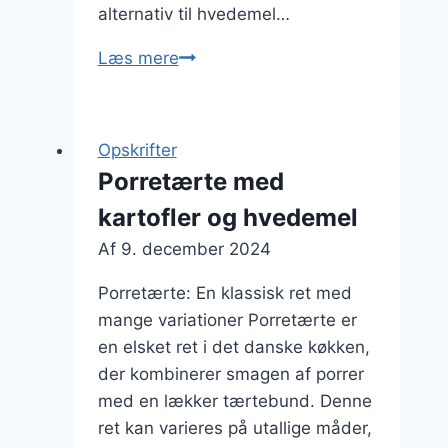
alternativ til hvedemel…
Porretærte
Læs mere
med
quinoa
og
Opskrifter
krydderost
Porretærte med
kartofler og hvedemel
Af
9. december 2024
Porretærte: En klassisk ret med
mange variationer Porretærte er
en elsket ret i det danske køkken,
der kombinerer smagen af porrer
med en lækker tærtebund. Denne
ret kan varieres på utallige måder,