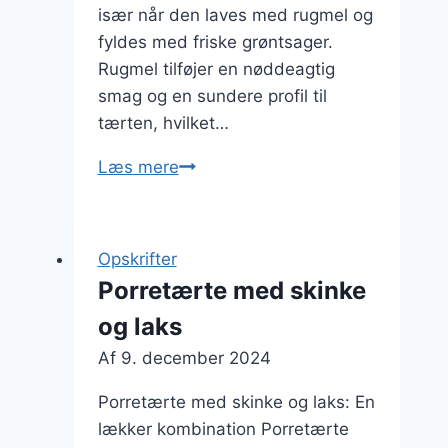
især når den laves med rugmel og
fyldes med friske grøntsager.
Rugmel tilføjer en nøddeagtig
smag og en sundere profil til
tærten, hvilket…
Porretærte
Læs mere
med
rugmel
og
Opskrifter
grøntsager
Porretærte med skinke
til
og laks
sundhed
Af
9. december 2024
Porretærte med skinke og laks: En
lækker kombination Porretærte