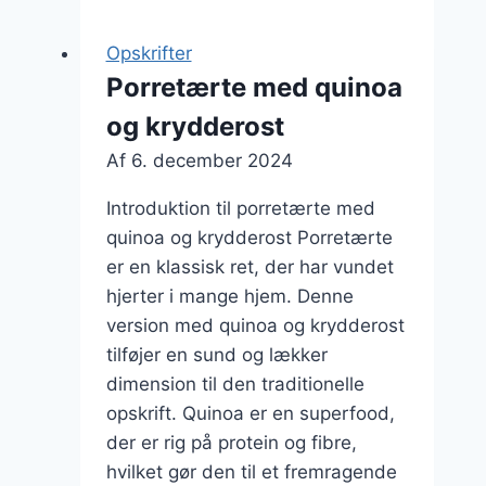
grøntsager:
sund
Opskrifter
og
Porretærte med quinoa
farverig
og krydderost
ret
Af
6. december 2024
Introduktion til porretærte med
quinoa og krydderost Porretærte
er en klassisk ret, der har vundet
hjerter i mange hjem. Denne
version med quinoa og krydderost
tilføjer en sund og lækker
dimension til den traditionelle
opskrift. Quinoa er en superfood,
der er rig på protein og fibre,
hvilket gør den til et fremragende