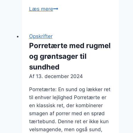
Porretærte
Læs mere
med
creme
fraiche
Opskrifter
og
Porretærte med rugmel
ricotta
og grøntsager til
for
ekstra
sundhed
cremede
Af
13. december 2024
smag
Porretærte: En sund og lækker ret
til enhver lejlighed Porretærte er
en klassisk ret, der kombinerer
smagen af porrer med en sprød
tærtebund. Denne ret er ikke kun
velsmagende, men også sund,