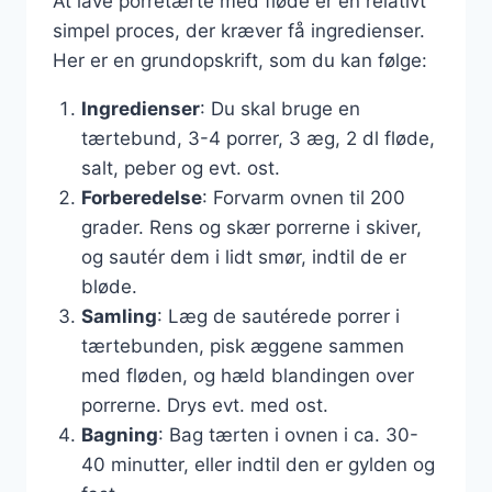
At lave porretærte med fløde er en relativt
simpel proces, der kræver få ingredienser.
Her er en grundopskrift, som du kan følge:
Ingredienser
: Du skal bruge en
tærtebund, 3-4 porrer, 3 æg, 2 dl fløde,
salt, peber og evt. ost.
Forberedelse
: Forvarm ovnen til 200
grader. Rens og skær porrerne i skiver,
og sautér dem i lidt smør, indtil de er
bløde.
Samling
: Læg de sautérede porrer i
tærtebunden, pisk æggene sammen
med fløden, og hæld blandingen over
porrerne. Drys evt. med ost.
Bagning
: Bag tærten i ovnen i ca. 30-
40 minutter, eller indtil den er gylden og