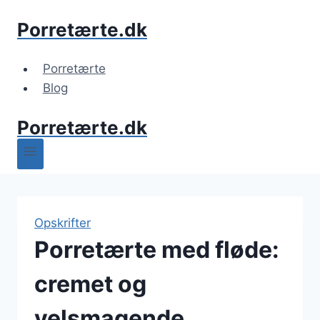
Fortsæt
Porretærte.dk
til
indhold
Porretærte
Blog
Porretærte.dk
Opskrifter
Porretærte med fløde:
cremet og
velsmagende