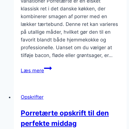
variationer Porretærte er en elsket
klassisk ret i det danske køkken, der
kombinerer smagen af porrer med en
lækker tærtebund. Denne ret kan varieres
på utallige måder, hvilket gør den til en
favorit blandt både hjemmekokke og
professionelle. Uanset om du vælger at
tilføje bacon, fløde eller grøntsager, er…
Porretærte
Læs mere
med
sennep
og
Opskrifter
løg
for
Porretærte opskrift til den
ekstra
perfekte middag
smag