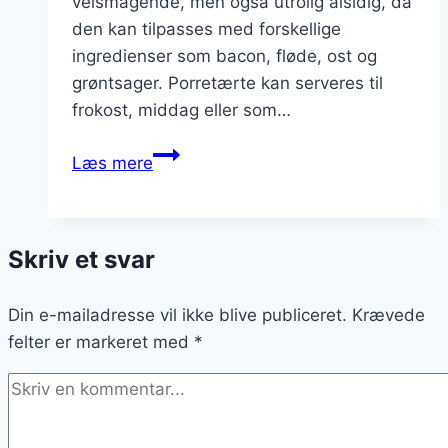
velsmagende, men også utrolig alsidig, da
den kan tilpasses med forskellige
ingredienser som bacon, fløde, ost og
grøntsager. Porretærte kan serveres til
frokost, middag eller som…
Porretærte
Læs mere
opskrift:
nem
og
Skriv et svar
lækker
Din e-mailadresse vil ikke blive publiceret.
Krævede
felter er markeret med
*