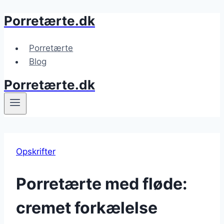
Porretærte.dk
Fortsæt
til
indhold
Porretærte
Blog
Porretærte.dk
Opskrifter
Porretærte med fløde:
cremet forkælelse