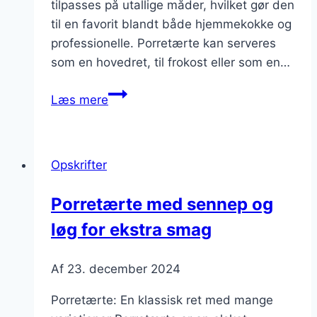
tilpasses på utallige måder, hvilket gør den
til en favorit blandt både hjemmekokke og
professionelle. Porretærte kan serveres
som en hovedret, til frokost eller som en…
Porretærte
Læs mere
med
fløde
og
Opskrifter
purløg
Porretærte med sennep og
løg for ekstra smag
Af
23. december 2024
Porretærte: En klassisk ret med mange