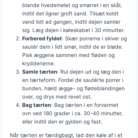
blande hvedemelet og smørret i en skål,
indtil det ligner groft sand. Tilsæt koldt
vand lidt ad gangen, indtil dejen samler
sig. Læg dejen i køleskabet i 30 minutter.
Forbered fyldet
: Skær porrerne i skiver og
sautér dem i lidt smør, indtil de er bløde.
Pisk æggene sammen med fløden og
krydderierne.
Samle tærten
: Rul dejen ud og læg den i
en tærteform. Fordel de sautérte porrer i
bunden, hæld ægge- og flødeblandingen
over, og drys med revet ost.
Bag tærten
: Bag tærten i en forvarmet
ovn ved 180 grader i ca. 30-40 minutter,
eller indtil den er gylden og fast.
Når tærten er færdigbagt, lad den køle af i et