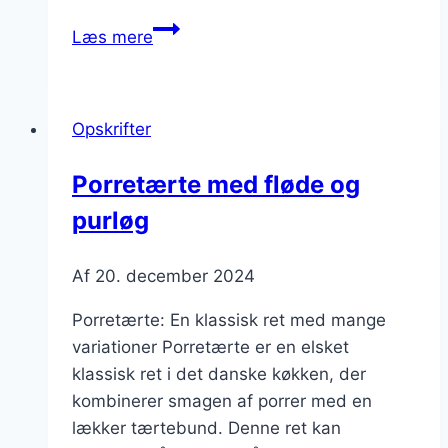
Porretærte
Læs mere
med
røget
laks
Opskrifter
og
kyllingebacon
Porretærte med fløde og
purløg
Af
20. december 2024
Porretærte: En klassisk ret med mange
variationer Porretærte er en elsket
klassisk ret i det danske køkken, der
kombinerer smagen af porrer med en
lækker tærtebund. Denne ret kan