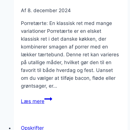
Af
8. december 2024
Porretærte: En klassisk ret med mange
variationer Porretærte er en elsket
klassisk ret i det danske køkken, der
kombinerer smagen af porrer med en
lækker tærtebund. Denne ret kan varieres
på utallige måder, hvilket gør den til en
favorit til både hverdag og fest. Uanset
om du vælger at tilføje bacon, fløde eller
grøntsager, er…
Porretærte
Læs mere
opskrift
til
den
Opskrifter
perfekte