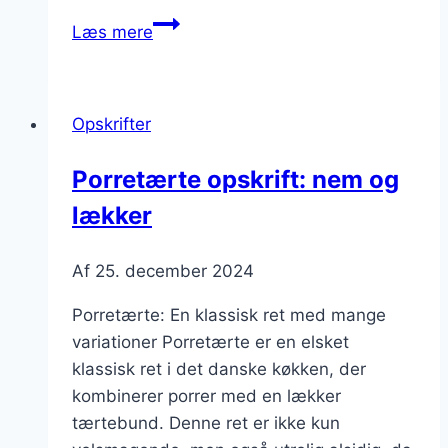
Porretærte
Læs mere
med
hvedemel
eller
Opskrifter
rugmel
Porretærte opskrift: nem og
lækker
Af
25. december 2024
Porretærte: En klassisk ret med mange
variationer Porretærte er en elsket
klassisk ret i det danske køkken, der
kombinerer porrer med en lækker
tærtebund. Denne ret er ikke kun