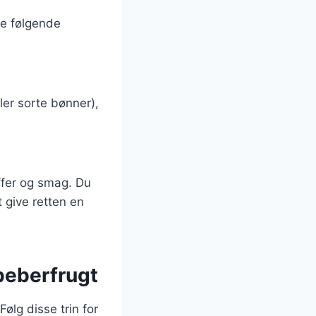
ge følgende
ler sorte bønner),
ffer og smag. Du
 give retten en
peberfrugt
ølg disse trin for