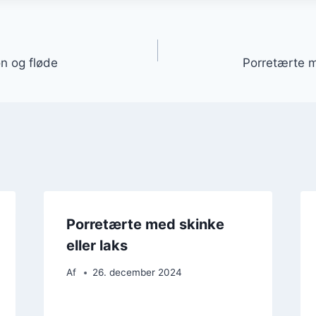
gation
n og fløde
Porretærte m
Porretærte med skinke
eller laks
Af
26. december 2024