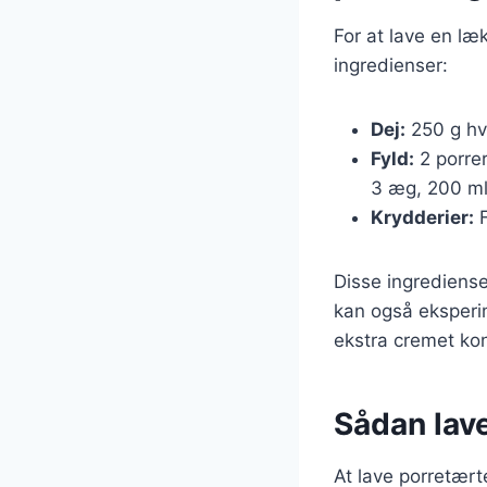
For at lave en l
ingredienser:
Dej:
250 g hve
Fyld:
2 porrer
3 æg, 200 ml 
Krydderier:
F
Disse ingrediense
kan også eksperim
ekstra cremet kon
Sådan lav
At lave porretært