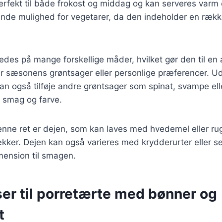
rfekt til både frokost og middag og kan serveres varm e
nde mulighed for vegetarer, da den indeholder en ræ
edes på mange forskellige måder, hvilket gør den til en a
ter sæsonens grøntsager eller personlige præferencer. 
n også tilføje andre grøntsager som spinat, svampe elle
a smag og farve.
denne ret er dejen, som kan laves med hvedemel eller rug
ker. Dejen kan også varieres med krydderurter eller se
mension til smagen.
ser til porretærte med bønner og
t