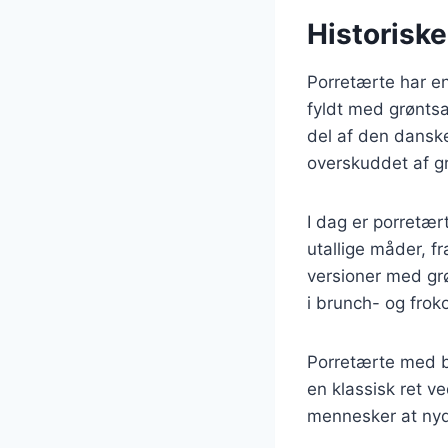
Historiske
Porretærte har en 
fyldt med grønts
del af den danske
overskuddet af gr
I dag er porretær
utallige måder, f
versioner med gr
i brunch- og frok
Porretærte med b
en klassisk ret ve
mennesker at nyd