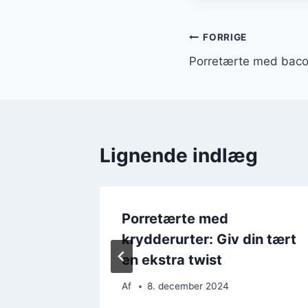
Indlægsnavi
FORRIGE
Porretærte med baco
Lignende indlæg
g og
Porretærte med
krydderurter: Giv din tært
en ekstra twist
Af
8. december 2024