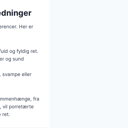
ledninger
erencer. Her er
ld og fyldig ret.
ker og sund
, svampe eller
 sammenhænge, fra
, vil porretærte
 ret.