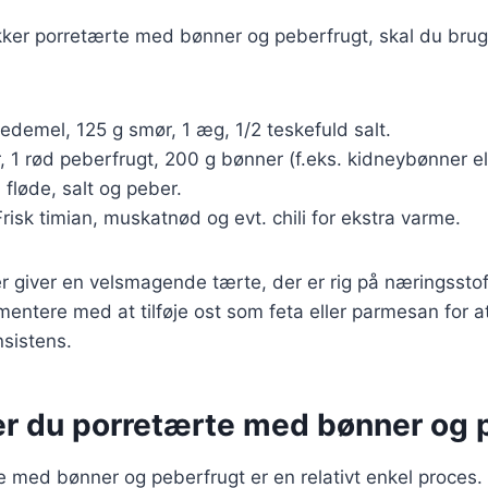
ækker porretærte med bønner og peberfrugt, skal du bru
demel, 125 g smør, 1 æg, 1/2 teskefuld salt.
, 1 rød peberfrugt, 200 g bønner (f.eks. kidneybønner el
fløde, salt og peber.
risk timian, muskatnød og evt. chili for ekstra varme.
r giver en velsmagende tærte, der er rig på næringssto
entere med at tilføje ost som feta eller parmesan for at
sistens.
er du porretærte med bønner og 
e med bønner og peberfrugt er en relativt enkel proces. F