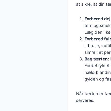
at sikre, at din tæ
Forbered dej
tern og smuld
Læg den i køl
Forbered fyl
lidt olie, in
simre i et par
Bag tærten:
Fordel fylde
hæld blanding
gylden og fas
Når tærten er fær
serveres.