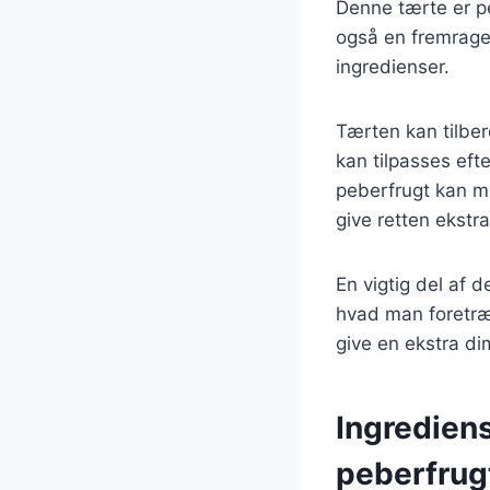
Denne tærte er pe
også en fremrage
ingredienser.
Tærten kan tilber
kan tilpasses ef
peberfrugt kan ma
give retten ekstr
En vigtig del af 
hvad man foretræk
give en ekstra di
Ingredien
peberfrug