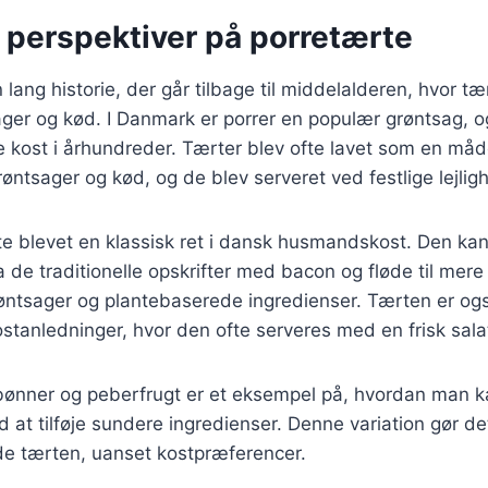
 perspektiver på porretærte
lang historie, der går tilbage til middelalderen, hvor tæ
ager og kød. I Danmark er porrer en populær grøntsag, o
 kost i århundreder. Tærter blev ofte lavet som en måd
øntsager og kød, og de blev serveret ved festlige lejlig
te blevet en klassisk ret i dansk husmandskost. Den kan
ra de traditionelle opskrifter med bacon og fløde til me
øntsager og plantebaserede ingredienser. Tærten er og
ostanledninger, hvor den ofte serveres med en frisk sala
ønner og peberfrugt er et eksempel på, hvordan man 
d at tilføje sundere ingredienser. Denne variation gør det
e tærten, uanset kostpræferencer.