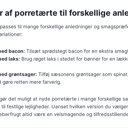
r af porretærte til forskellige an
lpasses til mange forskellige anledninger og smagspræf
riationer:
med bacon:
Tilsæt sprødstegt bacon for en ekstra smagfu
ed laks:
Brug røget laks i stedet for bønner for en læk
med grøntsager:
Tilføj sæsonens grøntsager som spinat
t gøre retten mere farverig.
 gør det muligt at nyde porretærte i mange forskellige
il festlige lejligheder. Uanset hvilken version du vælger
erfrugt altid være en velsmagende og tilfredsstillende