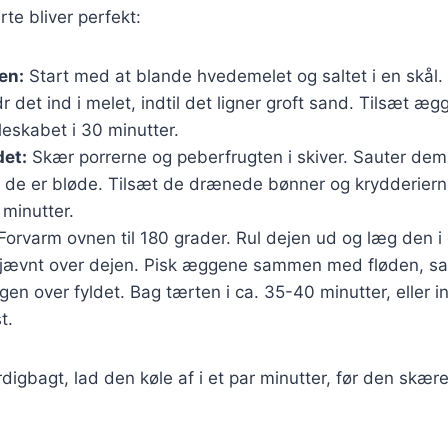
rte bliver perfekt:
en:
Start med at blande hvedemelet og saltet i en skål. 
r det ind i melet, indtil det ligner groft sand. Tilsæt æ
eskabet i 30 minutter.
det:
Skær porrerne og peberfrugten i skiver. Sauter de
dtil de er bløde. Tilsæt de drænede bønner og krydderiern
 minutter.
Forvarm ovnen til 180 grader. Rul dejen ud og læg den i
t jævnt over dejen. Pisk æggene sammen med fløden, sal
en over fyldet. Bag tærten i ca. 35-40 minutter, eller in
t.
digbagt, lad den køle af i et par minutter, før den skære