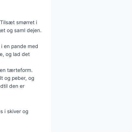
Tilsæt smørret i
gget og saml dejen.
m i en pande med
e, og lad det
 en tærteform.
t og peber, og
dtil den er
s i skiver og