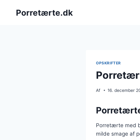
Fortsæt
Porretærte.dk
til
indhold
OPSKRIFTER
Porretær
Af
16. december 2
Porretært
Porretærte med b
milde smage af po