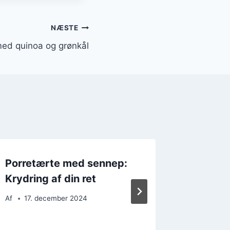
NÆSTE
ed quinoa og grønkål
Porretærte med sennep:
Porret
Krydring af din ret
smør
Af
17. december 2024
Af
7. d