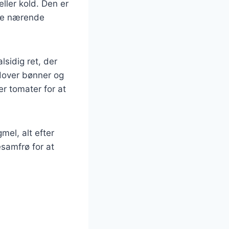
ller kold. Den er
kke nærende
lsidig ret, der
Udover bønner og
r tomater for at
mel, alt efter
samfrø for at