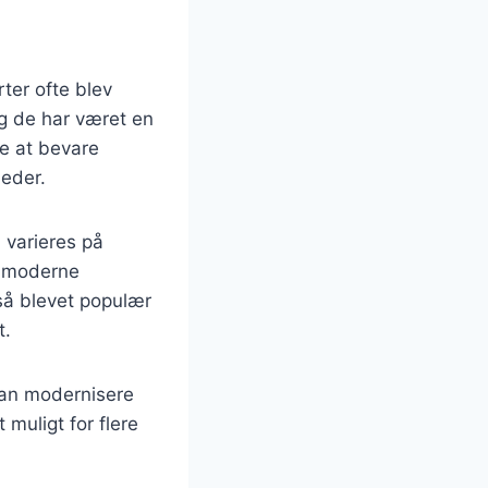
rter ofte blev
g de har været en
e at bevare
heder.
 varieres på
re moderne
så blevet populær
t.
kan modernisere
 muligt for flere