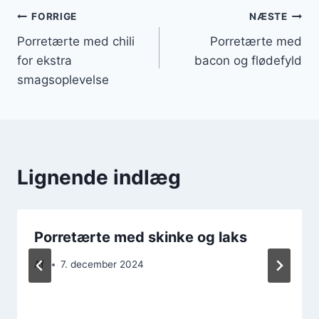
Indlægsnavigation
FORRIGE
NÆSTE
Porretærte med chili
Porretærte med
for ekstra
bacon og flødefyld
smagsoplevelse
Lignende indlæg
Porretærte med skinke og laks
Af
7. december 2024