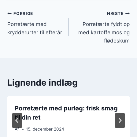
Indlægsnavigation
FORRIGE
NÆSTE
Porretærte med
Porretærte fyldt op
krydderurter til efterår
med kartoffelmos og
flødeskum
Lignende indlæg
Porretærte med purløg: frisk smag
til din ret
Af
15. december 2024