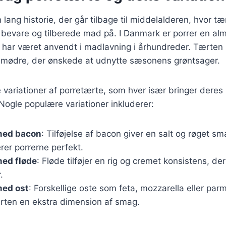
lang historie, der går tilbage til middelalderen, hvor tæ
bevare og tilberede mad på. I Danmark er porrer en alm
 har været anvendt i madlavning i århundreder. Tærten 
usmødre, der ønskede at udnytte sæsonens grøntsager.
 variationer af porretærte, som hver især bringer dere
. Nogle populære variationer inkluderer:
med bacon
: Tilføjelse af bacon giver en salt og røget sm
er porrerne perfekt.
med fløde
: Fløde tilføjer en rig og cremet konsistens, de
.
med ost
: Forskellige oste som feta, mozzarella eller pa
ærten en ekstra dimension af smag.