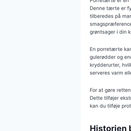
Porretærte er en 
Denne tærte er fyl
tilberedes på mang
smagspræferencer.
grøntsager i din 
En porretærte kan
gulerødder og end
krydderurter, hv
serveres varm elle
For at gøre rette
Dette tilføjer ek
kan du tilføje pro
Historien 