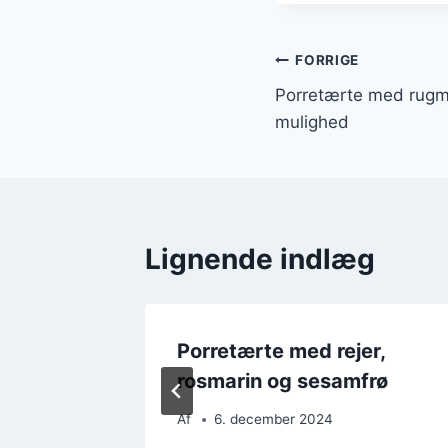
Indlægsnavi
FORRIGE
Porretærte med rugm
mulighed
Lignende indlæg
ag eller
Porretærte med rejer,
rosmarin og sesamfrø
Af
6. december 2024