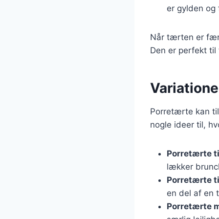
er gylden og 
Når tærten er fær
Den er perfekt til
Variatione
Porretærte kan ti
nogle ideer til, h
Porretærte t
lækker brunc
Porretærte ti
en del af en
Porretærte 