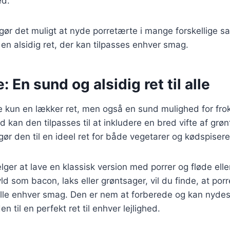
ed.
r gør det muligt at nyde porretærte i mange forskellig
l en alsidig ret, der kan tilpasses enhver smag.
 En sund og alsidig ret til alle
e kun en lækker ret, men også en sund mulighed for frok
d kan den tilpasses til at inkludere en bred vifte af grø
 gør den til en ideel ret for både vegetarer og kødspisere
er at lave en klassisk version med porrer og fløde ell
ld som bacon, laks eller grøntsager, vil du finde, at porr
stille enhver smag. Den er nem at forberede og kan nyd
en til en perfekt ret til enhver lejlighed.