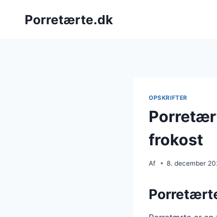
Fortsæt
Porretærte.dk
til
indhold
OPSKRIFTER
Porretær
frokost
Af
8. december 2
Porretært