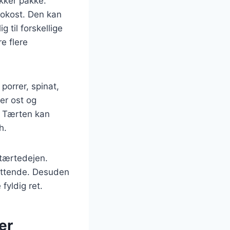
kker pakke.
frokost. Den kan
 til forskellige
e flere
porrer, spinat,
er ost og
. Tærten kan
h.
 tærtedejen.
mættende. Desuden
fyldig ret.
er