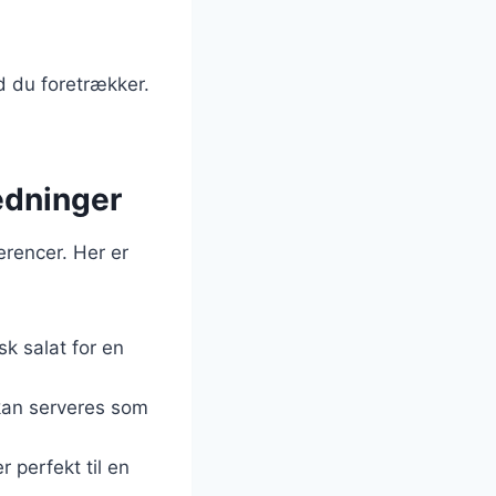
d du foretrækker.
ledninger
erencer. Her er
sk salat for en
 kan serveres som
r perfekt til en