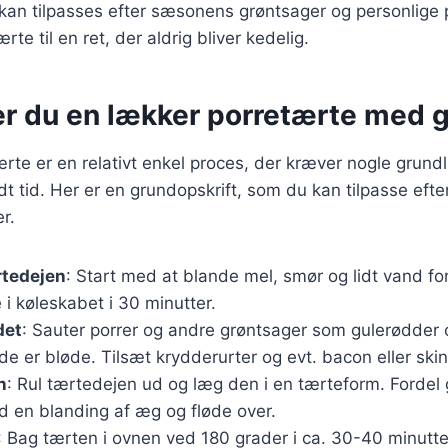
 kan tilpasses efter sæsonens grøntsager og personlige
rte til en ret, der aldrig bliver kedelig.
er du en lækker porretærte med 
ærte er en relativt enkel proces, der kræver nogle gru
idt tid. Her er en grundopskrift, som du kan tilpasse eft
r.
rtedejen
: Start med at blande mel, smør og lidt vand fo
 i køleskabet i 30 minutter.
det
: Sauter porrer og andre grøntsager som gulerødder o
 de er bløde. Tilsæt krydderurter og evt. bacon eller ski
n
: Rul tærtedejen ud og læg den i en tærteform. Fordel
d en blanding af æg og fløde over.
: Bag tærten i ovnen ved 180 grader i ca. 30-40 minutter,