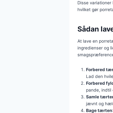
Disse variationer
hvilket gør porretæ
Sådan lav
At lave en porret
ingredienser og l
smagspræference
Forbered tæ
Lad den hvile
Forbered fyl
pande, indtil
Samle tærte
jævnt og hæl
Bage tærten