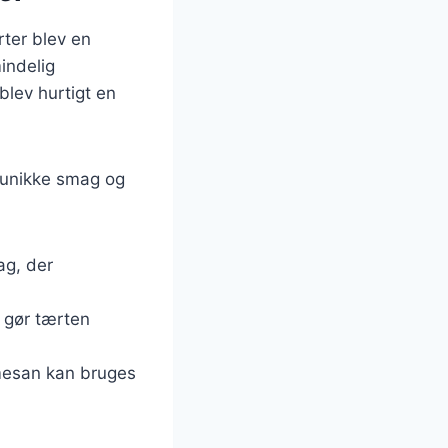
rter blev en
indelig
blev hurtigt en
s unikke smag og
ag, der
r gør tærten
rmesan kan bruges