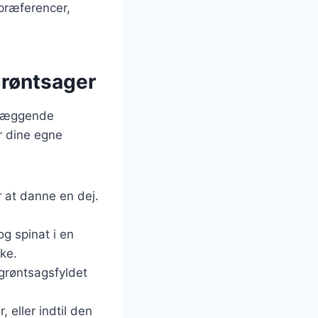
 præferencer,
grøntsager
ndlæggende
er dine egne
r at danne en dej.
g spinat i en
nke.
 grøntsagsfyldet
 eller indtil den