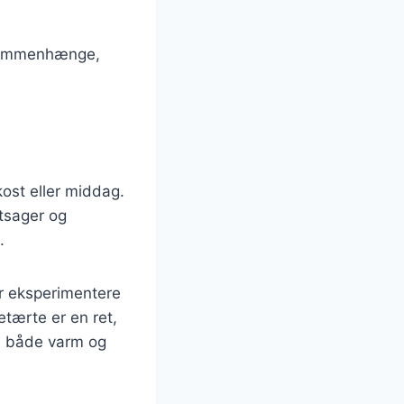
e sammenhænge,
ost eller middag.
ntsager og
.
er eksperimentere
etærte er en ret,
es både varm og