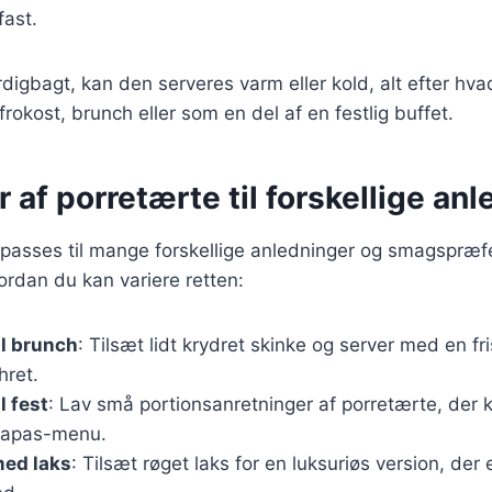
fast.
digbagt, kan den serveres varm eller kold, alt efter hva
 frokost, brunch eller som en del af en festlig buffet.
r af porretærte til forskellige an
lpasses til mange forskellige anledninger og smagspræf
vordan du kan variere retten:
il brunch
: Tilsæt lidt krydret skinke og server med en fri
hret.
l fest
: Lav små portionsanretninger af porretærte, der
 tapas-menu.
med laks
: Tilsæt røget laks for en luksuriøs version, der e