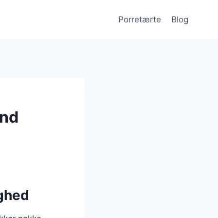
Porretærte
Blog
und
ighed