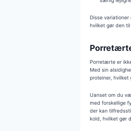
særlig lejligh
Disse variatione
hvilket gør den ti
Porretærte:
Porretærte er ikk
Med sin alsidighe
proteiner, hvilket
Uanset om du vælg
med forskellige fy
der kan tilfreds
kold, hvilket gør d