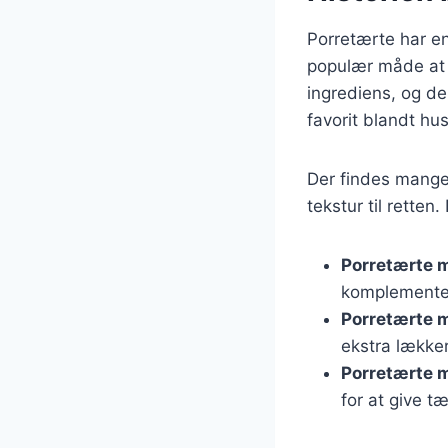
Porretærte har en 
populær måde at 
ingrediens, og de
favorit blandt h
Der findes mange
tekstur til retten
Porretærte 
komplementer
Porretærte 
ekstra lækker
Porretærte 
for at give t