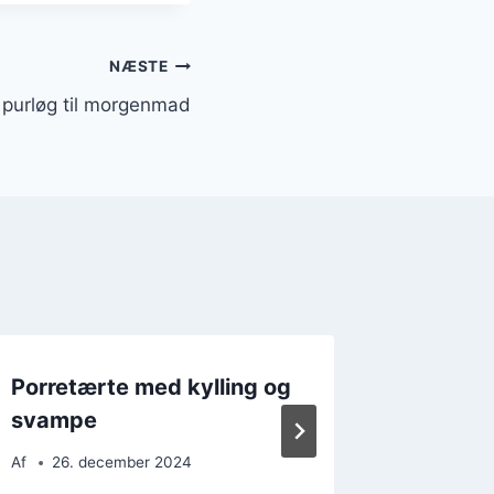
NÆSTE
purløg til morgenmad
Porretærte med kylling og
Porretæ
svampe
friskt t
Af
26. december 2024
Af
12. 