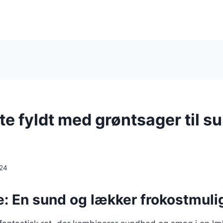
te fyldt med grøntsager til s
024
e: En sund og lækker frokostmul