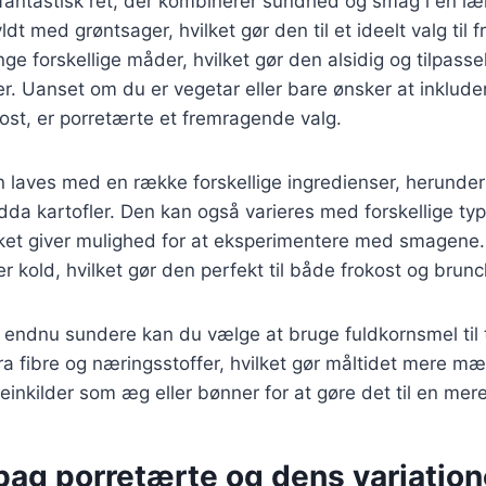
fantastisk ret, der kombinerer sundhed og smag i en læ
dt med grøntsager, hvilket gør den til et ideelt valg til 
e forskellige måder, hvilket gør den alsidig og tilpasselig
 Uanset om du er vegetar eller bare ønsker at inkluder
kost, er porretærte et fremragende valg.
 laves med en række forskellige ingredienser, herunder 
da kartofler. Den kan også varieres med forskellige typ
ilket giver mulighed for at eksperimentere med smagene
r kold, hvilket gør den perfekt til både frokost og brunc
n endnu sundere kan du vælge at bruge fuldkornsmel til
stra fibre og næringsstoffer, hvilket gør måltidet mere 
teinkilder som æg eller bønner for at gøre det til en mere 
bag porretærte og dens variation