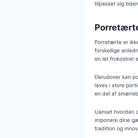
tilpasset sig tid
Porretærte
Porretærte er ikk
forskellige anled
en let frokostret 
Derudover kan por
laves i store port
en del af smørre
Uanset hvordan du
imponere dine gæ
tradition og inno