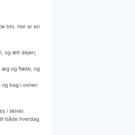
e trin. Her er en
l, og ælt dejen,
æt æg og fløde, og
i og bag i ovnen
s i skiver.
 til både hverdag