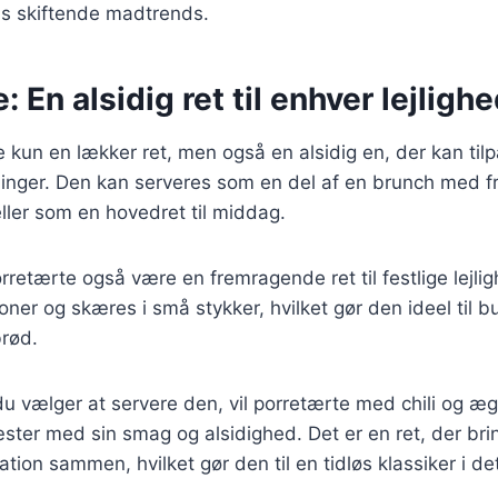
ens skiftende madtrends.
: En alsidig ret til enhver lejligh
e kun en lækker ret, men også en alsidig en, der kan tilp
ninger. Den kan serveres som en del af en brunch med fr
eller som en hovedret til middag.
retærte også være en fremragende ret til festlige lejli
ioner og skæres i små stykker, hvilket gør den ideel til b
brød.
 vælger at servere den, vil porretærte med chili og æg 
ster med sin smag og alsidighed. Det er en ret, der br
vation sammen, hvilket gør den til en tidløs klassiker i 