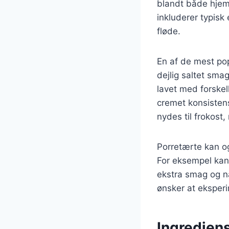
blandt både hjem
inkluderer typisk
fløde.
En af de mest pop
dejlig saltet sma
lavet med forskel
cremet konsistens
nydes til frokost
Porretærte kan og
For eksempel kan 
ekstra smag og næ
ønsker at eksperi
Ingrediens