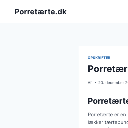
Fortsæt
Porretærte.dk
til
indhold
OPSKRIFTER
Porretært
Af
20. december 
Porretærte
Porretærte er en 
lækker tærtebund.