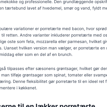
mekokke og professionelle. Den grundlæggende opskrif
 en tærtebund lavet af hvedemel, smør og vand, fyldt m
ulære variationer er porretærte med bacon, hvor sprødt
g til retten. Andre varianter inkluderer porretærte med 
lige oste som feta, mozzarella eller parmesan, hvilket gi
. Uanset hvilken version man vælger, er porretærte en 
, middag eller som en del af en brunch.
så tilpasses efter sæsonens grøntsager, hvilket gør den t
man tilføje grøntsager som spinat, tomater eller svampe
ring. Denne fleksibilitet gør porretærte til en ideel ret 
mentere i køkkenet.
erne til en lækker porretærte