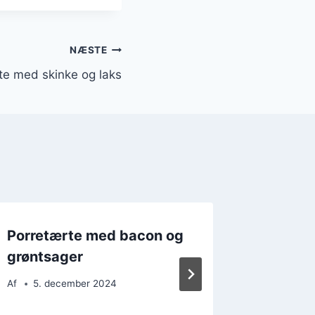
NÆSTE
te med skinke og laks
Porretærte med bacon og
Porretæ
grøntsager
rosmar
Af
5. december 2024
Af
15. 