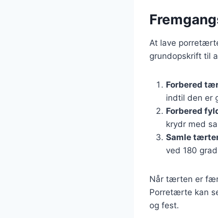
Fremgangs
At lave porretært
grundopskrift til 
Forbered tæ
indtil den er
Forbered fyl
krydr med sal
Samle tærte
ved 180 grade
Når tærten er færd
Porretærte kan ser
og fest.