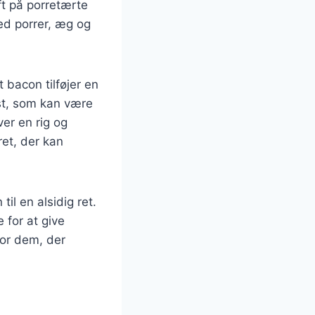
t på porretærte
ed porrer, æg og
 bacon tilføjer en
ost, som kan være
ver en rig og
ret, der kan
il en alsidig ret.
 for at give
for dem, der