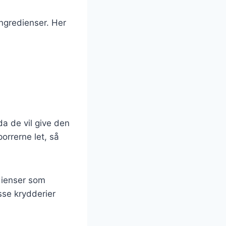
ingredienser. Her
da de vil give den
orrerne let, så
edienser som
sse krydderier