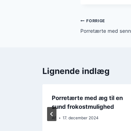
Indlægsnavi
FORRIGE
Porretærte med senn
Lignende indlæg
ling og
Porretærte med æg til en
sund frokostmulighed
Af
17. december 2024