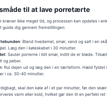
måde til at lave porretærte
e kræver ikke meget tid, og processen kan opdeles i enkl
at guide dig gennem fremstillingen:
rtebunden
: Bland hvedemel, smør, vand og salt i en skå
 glat. Læg den i køleskabet i 30 minutter.
det
: Sauter porrerne i lidt smør, indtil de er bløde. Tils
t og peber.
n
: Rul dejen ud og læg den i en tærteform. Hæld fyldet 
r i ca. 30-40 minutter.
igbagt, skal den køle af i et par minutter, før den skære
veres varm eller kold, hvilket gør den til en perfekt ret