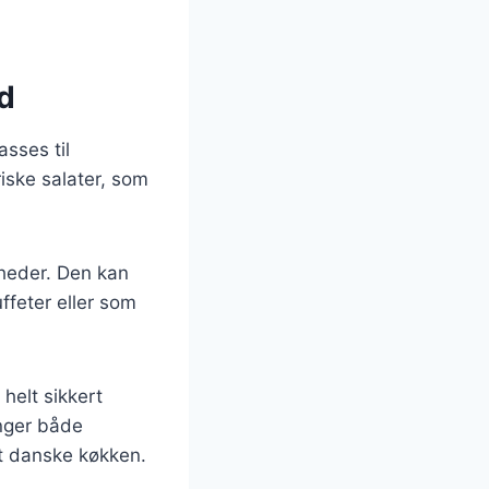
ed
asses til
iske salater, som
gheder. Den kan
uffeter eller som
helt sikkert
inger både
det danske køkken.