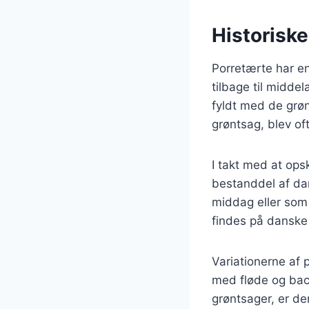
Historisk
Porretærte har en
tilbage til midde
fyldt med de grøn
grøntsag, blev oft
I takt med at ops
bestanddel af da
middag eller som 
findes på danske
Variationerne af p
med fløde og bac
grøntsager, er de