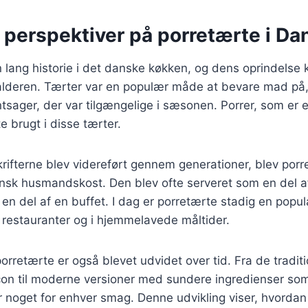
e perspektiver på porretærte i D
 lang historie i det danske køkken, og dens oprindelse
lalderen. Tærter var en populær måde at bevare mad på,
tsager, der var tilgængelige i sæsonen. Porrer, som er 
e brugt i disse tærter.
krifterne blev videreført gennem generationer, blev porr
nsk husmandskost. Den blev ofte serveret som en del af
en del af en buffet. I dag er porretærte stadig en popul
 restauranter og i hjemmelavede måltider.
orretærte er også blevet udvidet over tid. Fra de traditi
on til moderne versioner med sundere ingredienser som
r noget for enhver smag. Denne udvikling viser, hvordan