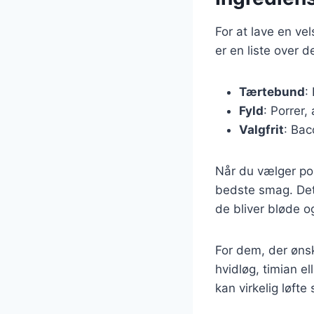
For at lave en ve
er en liste over 
Tærtebund
:
Fyld
: Porrer,
Valgfrit
: Bac
Når du vælger por
bedste smag. Det 
de bliver bløde o
For dem, der ønsk
hvidløg, timian e
kan virkelig løft