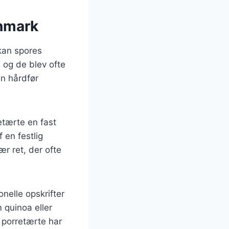
anmark
 kan spores
 og de blev ofte
en hårdfør
etærte en fast
 en festlig
ær ret, der ofte
onelle opskrifter
 quinoa eller
 porretærte har