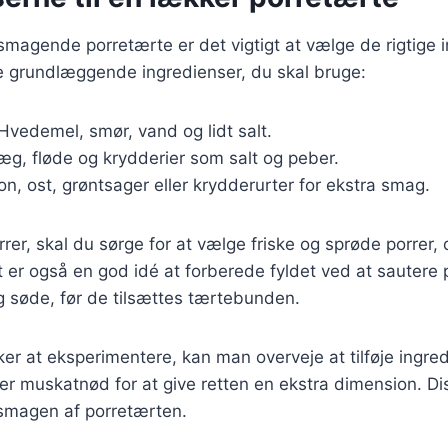
lsmagende porretærte er det vigtigt at vælge de rigtige 
de grundlæggende ingredienser, du skal bruge:
 Hvedemel, smør, vand og lidt salt.
 æg, fløde og krydderier som salt og peber.
on, ost, grøntsager eller krydderurter for ekstra smag.
rer, skal du sørge for at vælge friske og sprøde porrer, 
er også en god idé at forberede fyldet ved at sautere p
g søde, før de tilsættes tærtebunden.
er at eksperimentere, kan man overveje at tilføje ingr
ller muskatnød for at give retten en ekstra dimension. Di
e smagen af porretærten.