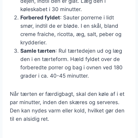
dejen, indtil den er glat. Læg den i
køleskabet i 30 minutter.
Forbered fyldet
: Sauter porrerne i lidt
smør, indtil de er bløde. I en skål, bland
creme fraiche, ricotta, æg, salt, peber og
krydderier.
Samle tærten
: Rul tærtedejen ud og læg
den i en tærteform. Hæld fyldet over de
forberedte porrer og bag i ovnen ved 180
grader i ca. 40-45 minutter.
Når tærten er færdigbagt, skal den køle af i et
par minutter, inden den skæres og serveres.
Den kan nydes varm eller kold, hvilket gør den
til en alsidig ret.