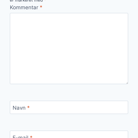
er markeret med
*
Kommentar
*
Navn
*
E-mail
*