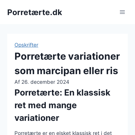
Fortsæt
Porretærte.dk
til
indhold
Opskrifter
Porretærte variationer
som marcipan eller ris
Af
26. december 2024
Porretærte: En klassisk
ret med mange
variationer
Porretærte er en elsket klassisk ret i det